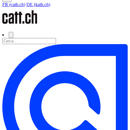
FR (cath.ch)
DE (kath.ch)