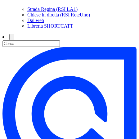
Strada Regina (RSI LA1)
Chiese in diretta (RSI ReteUno)
Dal web
Libreria SHORTCATT