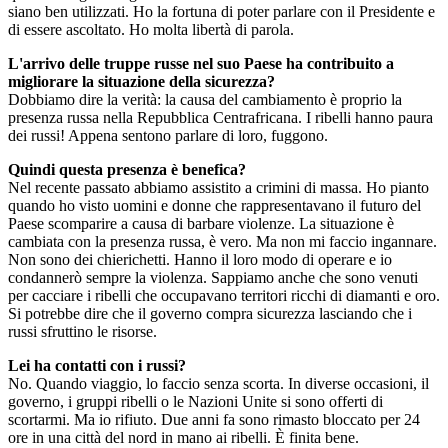
siano ben utilizzati. Ho la fortuna di poter parlare con il Presidente e
di essere ascoltato. Ho molta libertà di parola.
L'arrivo delle truppe russe nel suo Paese ha contribuito a
migliorare la situazione della sicurezza?
Dobbiamo dire la verità: la causa del cambiamento è proprio la
presenza russa nella Repubblica Centrafricana. I ribelli hanno paura
dei russi! Appena sentono parlare di loro, fuggono.
Quindi questa presenza è benefica?
Nel recente passato abbiamo assistito a crimini di massa. Ho pianto
quando ho visto uomini e donne che rappresentavano il futuro del
Paese scomparire a causa di barbare violenze. La situazione è
cambiata con la presenza russa, è vero. Ma non mi faccio ingannare.
Non sono dei chierichetti. Hanno il loro modo di operare e io
condannerò sempre la violenza. Sappiamo anche che sono venuti
per cacciare i ribelli che occupavano territori ricchi di diamanti e oro.
Si potrebbe dire che il governo compra sicurezza lasciando che i
russi sfruttino le risorse.
Lei ha contatti con i russi?
No. Quando viaggio, lo faccio senza scorta. In diverse occasioni, il
governo, i gruppi ribelli o le Nazioni Unite si sono offerti di
scortarmi. Ma io rifiuto. Due anni fa sono rimasto bloccato per 24
ore in una città del nord in mano ai ribelli. È finita bene.