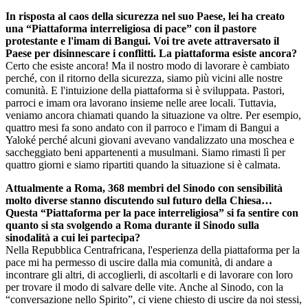
In risposta al caos della sicurezza nel suo Paese, lei ha creato
una “Piattaforma interreligiosa di pace” con il pastore
protestante e l'imam di Bangui. Voi tre avete attraversato il
Paese per disinnescare i conflitti. La piattaforma esiste ancora?
Certo che esiste ancora! Ma il nostro modo di lavorare è cambiato
perché, con il ritorno della sicurezza, siamo più vicini alle nostre
comunità. E l'intuizione della piattaforma si è sviluppata. Pastori,
parroci e imam ora lavorano insieme nelle aree locali. Tuttavia,
veniamo ancora chiamati quando la situazione va oltre. Per esempio,
quattro mesi fa sono andato con il parroco e l'imam di Bangui a
Yaloké perché alcuni giovani avevano vandalizzato una moschea e
saccheggiato beni appartenenti a musulmani. Siamo rimasti lì per
quattro giorni e siamo ripartiti quando la situazione si è calmata.
Attualmente a Roma, 368 membri del Sinodo con sensibilità
molto diverse stanno discutendo sul futuro della Chiesa…
Questa “Piattaforma per la pace interreligiosa” si fa sentire con
quanto si sta svolgendo a Roma durante il Sinodo sulla
sinodalità a cui lei partecipa?
Nella Repubblica Centrafricana, l'esperienza della piattaforma per la
pace mi ha permesso di uscire dalla mia comunità, di andare a
incontrare gli altri, di accoglierli, di ascoltarli e di lavorare con loro
per trovare il modo di salvare delle vite. Anche al Sinodo, con la
“conversazione nello Spirito”, ci viene chiesto di uscire da noi stessi,