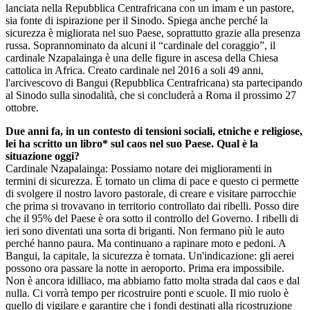
lanciata nella Repubblica Centrafricana con un imam e un pastore,
sia fonte di ispirazione per il Sinodo. Spiega anche perché la
sicurezza è migliorata nel suo Paese, soprattutto grazie alla presenza
russa. Soprannominato da alcuni il “cardinale del coraggio”, il
cardinale Nzapalainga è una delle figure in ascesa della Chiesa
cattolica in Africa. Creato cardinale nel 2016 a soli 49 anni,
l'arcivescovo di Bangui (Repubblica Centrafricana) sta partecipando
al Sinodo sulla sinodalità, che si concluderà a Roma il prossimo 27
ottobre.
Due anni fa, in un contesto di tensioni sociali, etniche e religiose,
lei ha scritto un libro* sul caos nel suo Paese. Qual è la
situazione oggi?
Cardinale Nzapalainga: Possiamo notare dei miglioramenti in
termini di sicurezza. È tornato un clima di pace e questo ci permette
di svolgere il nostro lavoro pastorale, di creare e visitare parrocchie
che prima si trovavano in territorio controllato dai ribelli. Posso dire
che il 95% del Paese è ora sotto il controllo del Governo. I ribelli di
ieri sono diventati una sorta di briganti. Non fermano più le auto
perché hanno paura. Ma continuano a rapinare moto e pedoni. A
Bangui, la capitale, la sicurezza è tornata. Un'indicazione: gli aerei
possono ora passare la notte in aeroporto. Prima era impossibile.
Non è ancora idilliaco, ma abbiamo fatto molta strada dal caos e dal
nulla. Ci vorrà tempo per ricostruire ponti e scuole. Il mio ruolo è
quello di vigilare e garantire che i fondi destinati alla ricostruzione