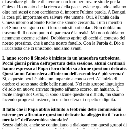
di ascoltare gli altri e di lavorare con loro per trovare strade per la
Chiesa. Ho notato che la ricerca della pace avviene quando andiamo
oltre noi stessi e non cerchiamo di imporre l'ultima parola. A Bangui,
la cosa più importante era salvare vite umane. Qui, è l'unità della
Chiesa intorno al Santo Padre che stiamo cercando. Tutti i membri
del Sinodo vengono con i loro contesti particolari. Non dobbiamo
trascurarli. Il nostro punto di partenza è la realtà. Ma non dobbiamo
nemmeno esserne schiavi. Dobbiamo aprire gli occhi al contesto del
nostro prossimo, che è anche nostro fratello. Con la Parola di Dio e
l'Eucaristia che ci uniscono, andiamo avanti.
L'anno scorso il Sinodo è iniziato in un'atmosfera turbolenta.
Pochi giorni prima dell'apertura della sessione, alcuni cardinali
hanno espresso al Papa i loro dubbi su alcune questioni delicate.
Quest'anno l'atmosfera all'interno dell'assemblea è più serena?
Sì, e questo perché abbiamo imparato a conoscerci. All'inizio di
ottobre ci sono state delle belle riunioni. Nel mio gruppo linguistico
c'è solo un nuovo arrivato rispetto all'anno scorso, un haitiano. È
facile integrarlo! Certo, ci sono alcune questioni difficili, ma stiamo
facendo progressi insieme, in un'atmosfera di rispetto e dignità.
Il fatto che il Papa abbia istituito a febbraio delle commissioni
esterne per affrontare questioni delicate ha alleggerito il “carico
mentale” dell'assemblea sinodale?
Senza dubbio, anche se continuiamo a dialogare con questi gruppi di