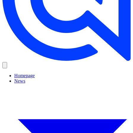
Homepage
News