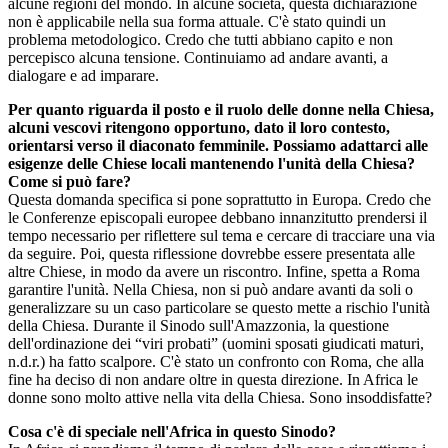
alcune regioni del mondo. In alcune società, questa dichiarazione
non è applicabile nella sua forma attuale. C'è stato quindi un
problema metodologico. Credo che tutti abbiano capito e non
percepisco alcuna tensione. Continuiamo ad andare avanti, a
dialogare e ad imparare.
Per quanto riguarda il posto e il ruolo delle donne nella Chiesa,
alcuni vescovi ritengono opportuno, dato il loro contesto,
orientarsi verso il diaconato femminile. Possiamo adattarci alle
esigenze delle Chiese locali mantenendo l'unità della Chiesa?
Come si può fare?
Questa domanda specifica si pone soprattutto in Europa. Credo che
le Conferenze episcopali europee debbano innanzitutto prendersi il
tempo necessario per riflettere sul tema e cercare di tracciare una via
da seguire. Poi, questa riflessione dovrebbe essere presentata alle
altre Chiese, in modo da avere un riscontro. Infine, spetta a Roma
garantire l'unità. Nella Chiesa, non si può andare avanti da soli o
generalizzare su un caso particolare se questo mette a rischio l'unità
della Chiesa. Durante il Sinodo sull'Amazzonia, la questione
dell'ordinazione dei “viri probati” (uomini sposati giudicati maturi,
n.d.r.) ha fatto scalpore. C'è stato un confronto con Roma, che alla
fine ha deciso di non andare oltre in questa direzione. In Africa le
donne sono molto attive nella vita della Chiesa. Sono insoddisfatte?
Cosa c'è di speciale nell'Africa in questo Sinodo?