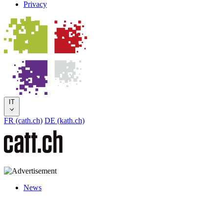
Privacy
IT
FR (cath.ch)
DE (kath.ch)
News