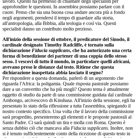
lavoro. Questo ha permesso di chiamare degli specialisti per
approfondire le questioni. In assemblea possiamo parlare con il
cuore. Penso che sia una buona cosa andare ancora più a fondo
negli argomenti, prendersi il tempo di guardare alla storia,
all'antropologia, alla Bibbia, alla teologia e così via. Questi
specialisti danno un contributo molto prezioso.
All'inizio della sessione di ottobre, il predicatore del Sinodo, il
cardinale designato Timothy Radcliffe, è tornato sulla
dichiarazione
Fiducia supplicans
, che ha autorizzato una certa
forma di benedizione dei partener di una coppia dello stesso
sesso. I vescovi di tutto il mondo, in particolare quelli africani,
avevano preso le distanze dal testo. Ritiene che questa
dichiarazione inaspettata abbia lasciato il segno?
Per rispondere a questa domanda, parlerò di un argomento che
riguarda l'Africa: la poligamia. Quale risposta pastorale possiamo
dare a un convertito che ha più mogli? Questo tema è attualmente
oggetto di studio da parte di una commissione guidata dal cardinale
Ambongo, arcivescovo di Kinshasa. All'inizio della sessione, egli ha
presentato lo stato della riflessione a tutta l'assemblea, spiegando il
nostro contesto specifico. Una volta che il lavoro della commissione
sarà progredito, presenteremo gli elementi e le proposte pastorali al
Santo Padre. Ci sarà quindi un tira e molla con Roma. Questo è
senza dubbio ciò che mancava alla
Fiducia supplicans.
Inoltre, non
si è tenuto sufficientemente conto della ricezione di questo testo in