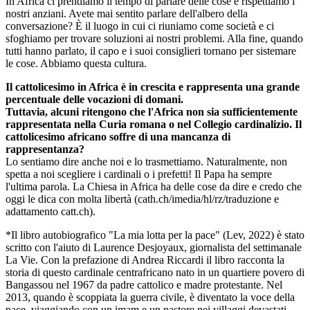
In Africa ci prendiamo il tempo di parlare delle cose e rispettiamo i
nostri anziani. Avete mai sentito parlare dell'albero della
conversazione? È il luogo in cui ci riuniamo come società e ci
sfoghiamo per trovare soluzioni ai nostri problemi. Alla fine, quando
tutti hanno parlato, il capo e i suoi consiglieri tornano per sistemare
le cose. Abbiamo questa cultura.
Il cattolicesimo in Africa è in crescita e rappresenta una grande
percentuale delle vocazioni di domani.
Tuttavia, alcuni ritengono che l'Africa non sia sufficientemente
rappresentata nella Curia romana o nel Collegio cardinalizio. Il
cattolicesimo africano soffre di una mancanza di
rappresentanza?
Lo sentiamo dire anche noi e lo trasmettiamo. Naturalmente, non
spetta a noi scegliere i cardinali o i prefetti! Il Papa ha sempre
l'ultima parola. La Chiesa in Africa ha delle cose da dire e credo che
oggi le dica con molta libertà (cath.ch/imedia/hl/rz/traduzione e
adattamento catt.ch).
*Il libro autobiografico "La mia lotta per la pace" (Lev, 2022) è stato
scritto con l'aiuto di Laurence Desjoyaux, giornalista del settimanale
La Vie. Con la prefazione di Andrea Riccardi il libro racconta la
storia di questo cardinale centrafricano nato in un quartiere povero di
Bangassou nel 1967 da padre cattolico e madre protestante. Nel
2013, quando è scoppiata la guerra civile, è diventato la voce della
pace, viaggiando con un imam e un pastore nei villaggi devastati