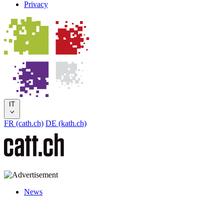
Privacy
IT
FR (cath.ch)
DE (kath.ch)
News