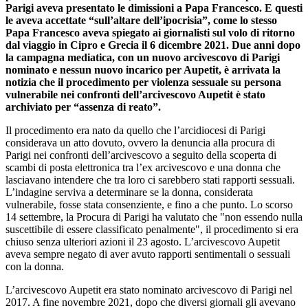
Parigi aveva presentato le dimissioni a Papa Francesco. E questi
le aveva accettate “sull’altare dell’ipocrisia”, come lo stesso
Papa Francesco aveva spiegato ai giornalisti sul volo di ritorno
dal viaggio in Cipro e Grecia il 6 dicembre 2021. Due anni dopo
la campagna mediatica, con un nuovo arcivescovo di Parigi
nominato e nessun nuovo incarico per Aupetit, è arrivata la
notizia che il procedimento per violenza sessuale su persona
vulnerabile nei confronti dell’arcivescovo Aupetit è stato
archiviato per “assenza di reato”.
Il procedimento era nato da quello che l’arcidiocesi di Parigi
considerava un atto dovuto, ovvero la denuncia alla procura di
Parigi nei confronti dell’arcivescovo a seguito della scoperta di
scambi di posta elettronica tra l’ex arcivescovo e una donna che
lasciavano intendere che tra loro ci sarebbero stati rapporti sessuali.
L’indagine serviva a determinare se la donna, considerata
vulnerabile, fosse stata consenziente, e fino a che punto. Lo scorso
14 settembre, la Procura di Parigi ha valutato che "non essendo nulla
suscettibile di essere classificato penalmente", il procedimento si era
chiuso senza ulteriori azioni il 23 agosto. L’arcivescovo Aupetit
aveva sempre negato di aver avuto rapporti sentimentali o sessuali
con la donna.
L’arcivescovo Aupetit era stato nominato arcivescovo di Parigi nel
2017. A fine novembre 2021, dopo che diversi giornali gli avevano