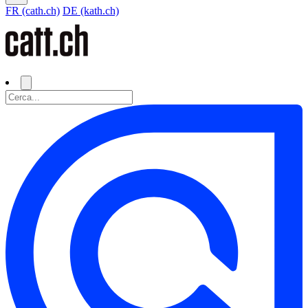
FR (cath.ch)
DE (kath.ch)