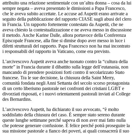
attribuito una relazione sentimentale con un’altra donna – cosa da lui
sempre negata – aveva presentato le dimissioni a Papa Francesco,
che le aveva subito accettate. Le accuse ad Aupetit erano arrivate a
seguito della pubblicazione del rapporto CIASE sugli abusi del clero
in Francia. Un rapporto fortemente contestato da Aupetit, che ne
aveva chiesto la contestualizzazione e ne aveva messo in discussione
il metodo. Anche Karine Dalle, allora portavoce della Conferenza
Episcopale Francese, alla fine si dimise dopo aver messo in luce i
difetti strutturali del rapporto. Papa Francesco non ha mai incontrato
i responsabili del rapporto in Vaticano, come era previsto.
L’arcivescovo Aupetit aveva anche tuonato contro la “cultura della
morte” in Francia durante il dibattito sulla legge dell’eutanasia, non
mancando di prendere posizioni forti contro il secolarizzato Stato
francese. Tra le sue decisione, la chiusura della Saint Merry,
comunità fondata negli Anni Settanta del secolo scorso protagonista
di un certo liberismo pastorale nei confronti dei cristiani LGBT e
divorziati risposati, e i nuovi orientamenti pastorali inviati al College
des Bernardins.
L’arcivescovo Aupetit, ha dichiarato il suo avvocato, “è molto
soddisfatto della chiusura del caso. È sempre stato sereno durante
queste lunghe settimane perché sapeva di non aver mai fatto nulla
che potesse generare confusione. È felice perché potrà proseguire la
sua missione pastorale a fianco dei poveri, ai quali consacrerà il suo