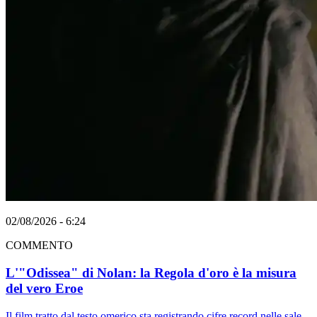
02/08/2026 - 6:24
COMMENTO
L'"Odissea" di Nolan: la Regola d'oro è la misura
del vero Eroe
Il film tratto dal testo omerico sta registrando cifre record nelle sale