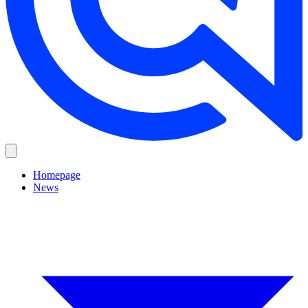
Homepage
News