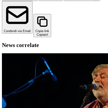
Condividi via Email
Copia link
Copiato!
News correlate