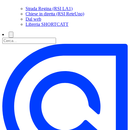
Strada Regina (RSI LA1)
Chiese in diretta (RSI ReteUno)
Dal web
Libreria SHORTCATT