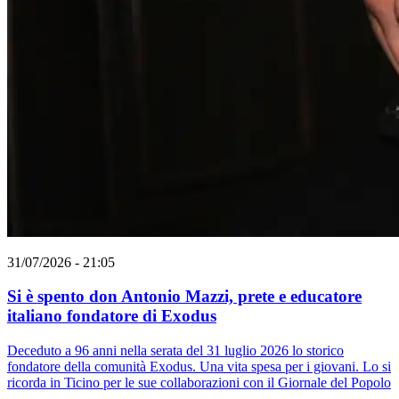
31/07/2026 - 21:05
Si è spento don Antonio Mazzi, prete e educatore
italiano fondatore di Exodus
Deceduto a 96 anni nella serata del 31 luglio 2026 lo storico
fondatore della comunità Exodus. Una vita spesa per i giovani. Lo si
ricorda in Ticino per le sue collaborazioni con il Giornale del Popolo