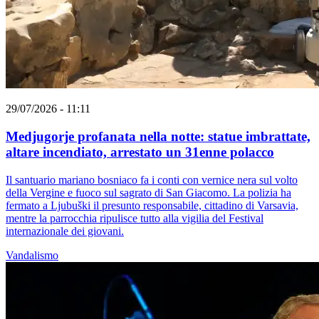
29/07/2026 - 11:11
Medjugorje profanata nella notte: statue imbrattate,
altare incendiato, arrestato un 31enne polacco
Il santuario mariano bosniaco fa i conti con vernice nera sul volto
della Vergine e fuoco sul sagrato di San Giacomo. La polizia ha
fermato a Ljubuški il presunto responsabile, cittadino di Varsavia,
mentre la parrocchia ripulisce tutto alla vigilia del Festival
internazionale dei giovani.
Vandalismo