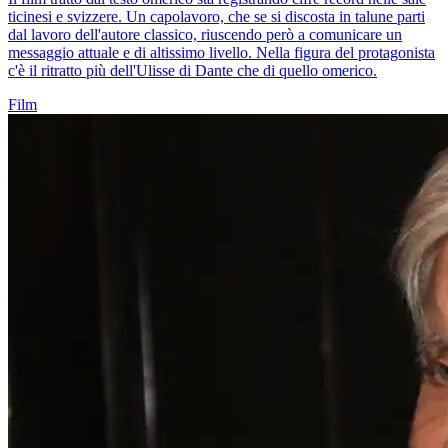
ticinesi e svizzere. Un capolavoro, che se si discosta in talune parti
dal lavoro dell'autore classico, riuscendo però a comunicare un
messaggio attuale e di altissimo livello. Nella figura del protagonista
c'è il ritratto più dell'Ulisse di Dante che di quello omerico.
Film