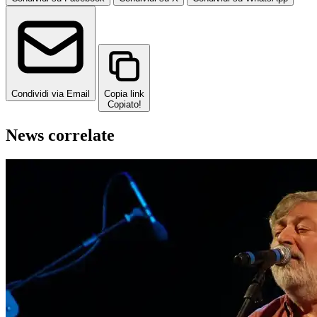
Condividi via Email
Copia link
Copiato!
News correlate