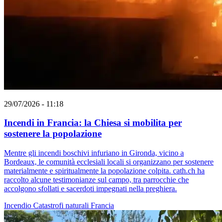
29/07/2026 - 11:18
Incendi in Francia: la Chiesa si mobilita per
sostenere la popolazione
Mentre gli incendi boschivi infuriano in Gironda, vicino a
Bordeaux, le comunità ecclesiali locali si organizzano per sostenere
materialmente e spiritualmente la popolazione colpita. cath.ch ha
raccolto alcune testimonianze sul campo, tra parrocchie che
accolgono sfollati e sacerdoti impegnati nella preghiera.
Incendio
Catastrofi naturali
Francia