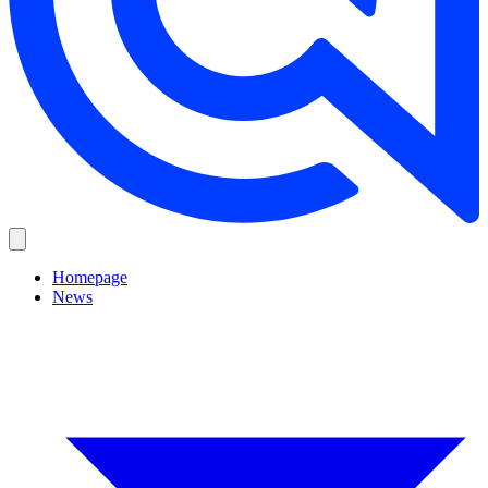
Homepage
News