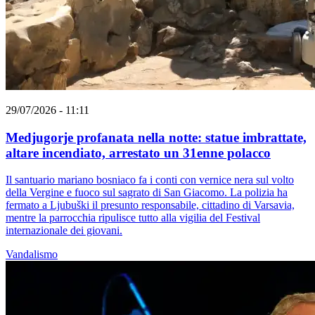
29/07/2026 - 11:11
Medjugorje profanata nella notte: statue imbrattate,
altare incendiato, arrestato un 31enne polacco
Il santuario mariano bosniaco fa i conti con vernice nera sul volto
della Vergine e fuoco sul sagrato di San Giacomo. La polizia ha
fermato a Ljubuški il presunto responsabile, cittadino di Varsavia,
mentre la parrocchia ripulisce tutto alla vigilia del Festival
internazionale dei giovani.
Vandalismo