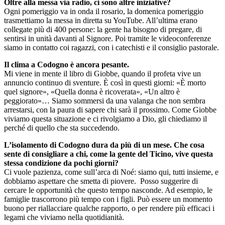
Oltre alla messa via radio, ci sono altre iniziative?
Ogni pomeriggio va in onda il rosario, la domenica pomeriggio
trasmettiamo la messa in diretta su YouTube. All’ultima erano
collegate più di 400 persone: la gente ha bisogno di pregare, di
sentirsi in unità davanti al Signore. Poi tramite le videoconferenze
siamo in contatto coi ragazzi, con i catechisti e il consiglio pastorale.
Il clima a Codogno è ancora pesante.
Mi viene in mente il libro di Giobbe, quando il profeta vive un
annuncio continuo di sventure. È così in questi giorni: «È morto
quel signore», «Quella donna è ricoverata», «Un altro è
peggiorato»… Siamo sommersi da una valanga che non sembra
arrestarsi, con la paura di sapere chi sarà il prossimo. Come Giobbe
viviamo questa situazione e ci rivolgiamo a Dio, gli chiediamo il
perché di quello che sta succedendo.
L’isolamento di Codogno dura da più di un mese. Che cosa
sente di consigliare a chi, come la gente del Ticino, vive questa
stessa condizione da pochi giorni?
Ci vuole pazienza, come sull’arca di Noé: siamo qui, tutti insieme, e
dobbiamo aspettare che smetta di piovere. Posso suggerire di
cercare le opportunità che questo tempo nasconde. Ad esempio, le
famiglie trascorrono più tempo con i figli. Può essere un momento
buono per riallacciare qualche rapporto, o per rendere più efficaci i
legami che viviamo nella quotidianità.