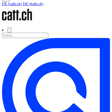
FR (cath.ch)
DE (kath.ch)