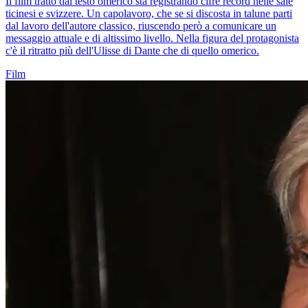
Il film tratto dal testo omerico sta registrando cifre record nelle sale
ticinesi e svizzere. Un capolavoro, che se si discosta in talune parti
dal lavoro dell'autore classico, riuscendo però a comunicare un
messaggio attuale e di altissimo livello. Nella figura del protagonista
c'è il ritratto più dell'Ulisse di Dante che di quello omerico.
Film