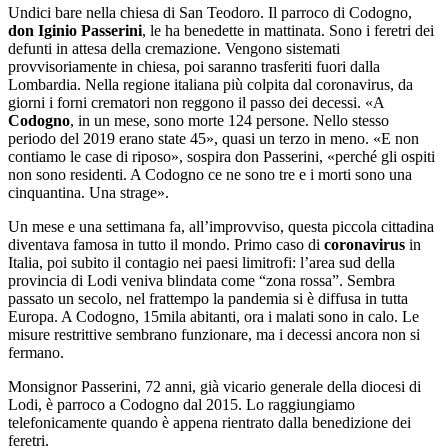
Undici bare nella chiesa di San Teodoro. Il parroco di Codogno,
don Iginio Passerini
, le ha benedette in mattinata. Sono i feretri dei
defunti in attesa della cremazione. Vengono sistemati
provvisoriamente in chiesa, poi saranno trasferiti fuori dalla
Lombardia. Nella regione italiana più colpita dal coronavirus, da
giorni i forni crematori non reggono il passo dei decessi. «A
Codogno
, in un mese, sono morte 124 persone. Nello stesso
periodo del 2019 erano state 45», quasi un terzo in meno. «E non
contiamo le case di riposo», sospira don Passerini, «perché gli ospiti
non sono residenti. A Codogno ce ne sono tre e i morti sono una
cinquantina. Una strage».
Un mese e una settimana fa, all’improvviso, questa piccola cittadina
diventava famosa in tutto il mondo. Primo caso di
coronavirus
in
Italia, poi subito il contagio nei paesi limitrofi: l’area sud della
provincia di Lodi veniva blindata come “zona rossa”. Sembra
passato un secolo, nel frattempo la pandemia si è diffusa in tutta
Europa. A Codogno, 15mila abitanti, ora i malati sono in calo. Le
misure restrittive sembrano funzionare, ma i decessi ancora non si
fermano.
Monsignor Passerini, 72 anni, già vicario generale della diocesi di
Lodi, è parroco a Codogno dal 2015. Lo raggiungiamo
telefonicamente quando è appena rientrato dalla benedizione dei
feretri.