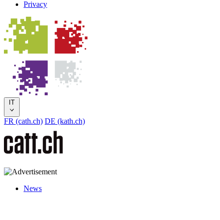
Privacy
IT
FR (cath.ch)
DE (kath.ch)
News