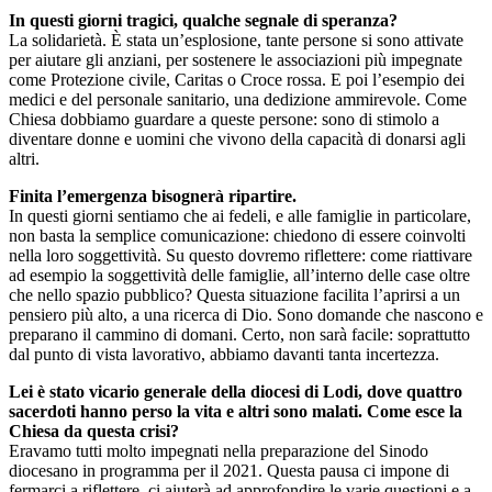
In questi giorni tragici, qualche segnale di speranza?
La solidarietà. È stata un’esplosione, tante persone si sono attivate
per aiutare gli anziani, per sostenere le associazioni più impegnate
come Protezione civile, Caritas o Croce rossa. E poi l’esempio dei
medici e del personale sanitario, una dedizione ammirevole. Come
Chiesa dobbiamo guardare a queste persone: sono di stimolo a
diventare donne e uomini che vivono della capacità di donarsi agli
altri.
Finita l’emergenza bisognerà ripartire.
In questi giorni sentiamo che ai fedeli, e alle famiglie in particolare,
non basta la semplice comunicazione: chiedono di essere coinvolti
nella loro soggettività. Su questo dovremo riflettere: come riattivare
ad esempio la soggettività delle famiglie, all’interno delle case oltre
che nello spazio pubblico? Questa situazione facilita l’aprirsi a un
pensiero più alto, a una ricerca di Dio. Sono domande che nascono e
preparano il cammino di domani. Certo, non sarà facile: soprattutto
dal punto di vista lavorativo, abbiamo davanti tanta incertezza.
Lei è stato vicario generale della diocesi di Lodi, dove quattro
sacerdoti hanno perso la vita e altri sono malati. Come esce la
Chiesa da questa crisi?
Eravamo tutti molto impegnati nella preparazione del Sinodo
diocesano in programma per il 2021. Questa pausa ci impone di
fermarci a riflettere, ci aiuterà ad approfondire le varie questioni e a