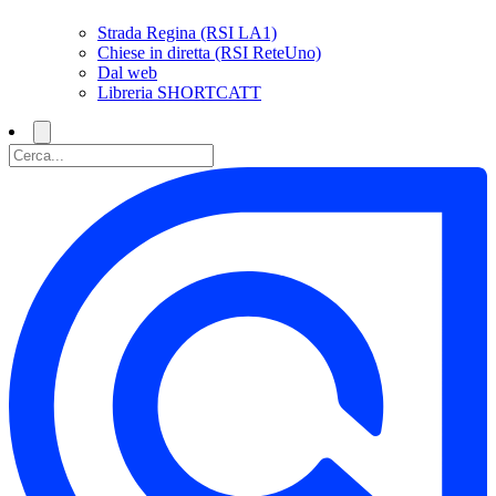
Strada Regina (RSI LA1)
Chiese in diretta (RSI ReteUno)
Dal web
Libreria SHORTCATT