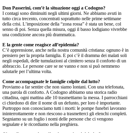
Don Passerini, com’è la situazione oggi a Codogno?
I contagi sono diminuiti negli ultimi giorni. Ne abbiamo avuti in
tutto circa trecento, concentrati soprattutto nelle prime settimane
della crisi. L’imposizione della “zona rossa” è stata un bene, col
senno di poi. Senza quella misura, oggi il basso lodigiano vivrebbe
una condizione ancora più drammatica.
E la gente come reagisce all’epidemia?
C’è apprensione, anche nella nostra comunità cristiana: ognuno è in
pensiero per la propria famiglia. E poi c’è il dramma dei malati soli
negli ospedali, delle tumulazioni al cimitero senza il conforto di un
abbraccio. Le persone care se ne vanno e non si può nemmeno
salutarle per l’ultima volta.
Come accompagnate le famiglie colpite dal lutto?
Proviamo a far sentire che non siamo lontani. Con una telefonata,
una parola di conforto. A Codogno abbiamo una storica radio
cittadina, ogni mattina alle 10 trasmettiamo la messa. I parrocchiani
ci chiedono di dire il nome di un defunto, per loro è importante.
Purtroppo non conosciamo tutti i morti: le pompe funebri lavorano
ininterrottamente e non riescono a trasmetterci gli elenchi completi.
Segniamo su un foglio i nomi delle persone che ci vengono
segnalate e le ricordiamo nella preghiera.