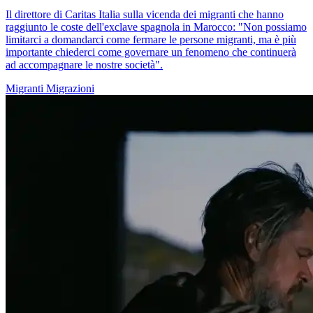
Il direttore di Caritas Italia sulla vicenda dei migranti che hanno
raggiunto le coste dell'exclave spagnola in Marocco: "Non possiamo
limitarci a domandarci come fermare le persone migranti, ma è più
importante chiederci come governare un fenomeno che continuerà
ad accompagnare le nostre società".
Migranti
Migrazioni