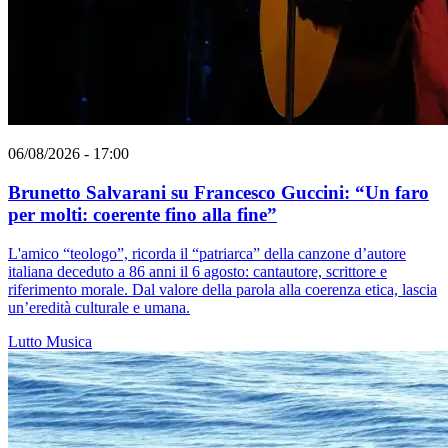
06/08/2026 - 17:00
Brunetto Salvarani su Francesco Guccini: “Un faro
per molti: coerente fino alla fine”
L'amico “teologo”, ricorda il “patriarca” della canzone d’autore
italiana deceduto a 86 anni il 6 agosto: cantautore, scrittore e
riferimento morale. Dal valore della parola alla coerenza etica, lascia
un’eredità culturale e umana.
Lutto
Musica