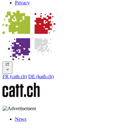
Privacy
IT
FR (cath.ch)
DE (kath.ch)
News