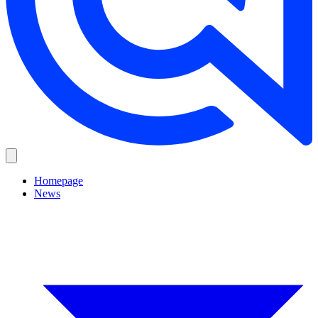
Homepage
News