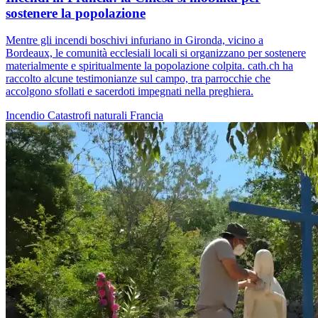
sostenere la popolazione
Mentre gli incendi boschivi infuriano in Gironda, vicino a
Bordeaux, le comunità ecclesiali locali si organizzano per sostenere
materialmente e spiritualmente la popolazione colpita. cath.ch ha
raccolto alcune testimonianze sul campo, tra parrocchie che
accolgono sfollati e sacerdoti impegnati nella preghiera.
Incendio
Catastrofi naturali
Francia