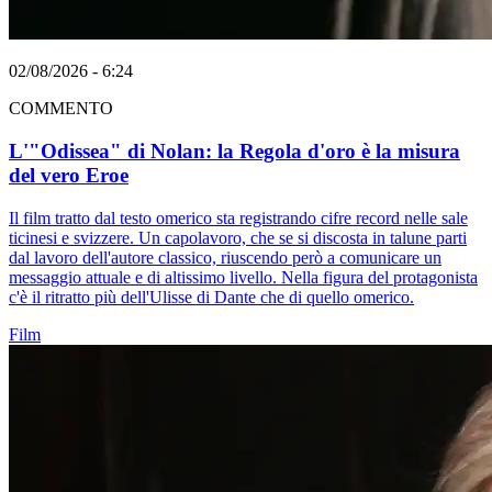
02/08/2026 - 6:24
COMMENTO
L'"Odissea" di Nolan: la Regola d'oro è la misura
del vero Eroe
Il film tratto dal testo omerico sta registrando cifre record nelle sale
ticinesi e svizzere. Un capolavoro, che se si discosta in talune parti
dal lavoro dell'autore classico, riuscendo però a comunicare un
messaggio attuale e di altissimo livello. Nella figura del protagonista
c'è il ritratto più dell'Ulisse di Dante che di quello omerico.
Film