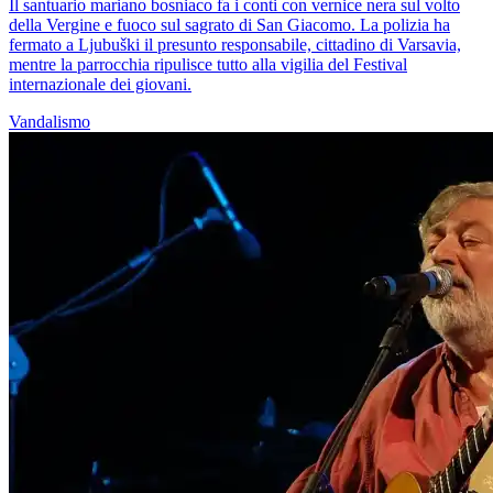
Il santuario mariano bosniaco fa i conti con vernice nera sul volto
della Vergine e fuoco sul sagrato di San Giacomo. La polizia ha
fermato a Ljubuški il presunto responsabile, cittadino di Varsavia,
mentre la parrocchia ripulisce tutto alla vigilia del Festival
internazionale dei giovani.
Vandalismo