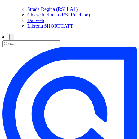
Strada Regina (RSI LA1)
Chiese in diretta (RSI ReteUno)
Dal web
Libreria SHORTCATT