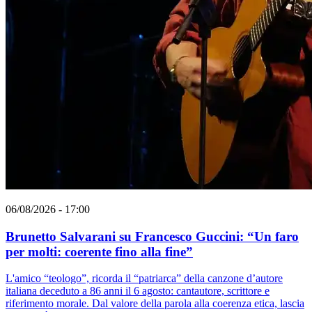
06/08/2026 - 17:00
Brunetto Salvarani su Francesco Guccini: “Un faro
per molti: coerente fino alla fine”
L'amico “teologo”, ricorda il “patriarca” della canzone d’autore
italiana deceduto a 86 anni il 6 agosto: cantautore, scrittore e
riferimento morale. Dal valore della parola alla coerenza etica, lascia