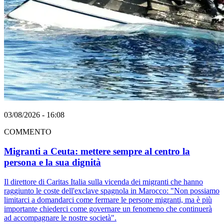
03/08/2026 - 16:08
COMMENTO
Migranti a Ceuta: mettere sempre al centro la
persona e la sua dignità
Il direttore di Caritas Italia sulla vicenda dei migranti che hanno
raggiunto le coste dell'exclave spagnola in Marocco: "Non possiamo
limitarci a domandarci come fermare le persone migranti, ma è più
importante chiederci come governare un fenomeno che continuerà
ad accompagnare le nostre società".