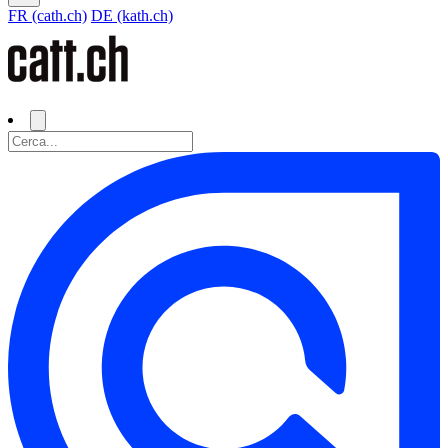
FR (cath.ch)
DE (kath.ch)