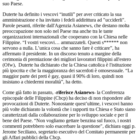
suo Paese.
Duterte ha definito i vescovi “inutili” per aver criticato la sua
amministrazione e ha invitato i fedeli addirittura ad "ucciderli".
Parole pesanti, riferite dall'Agenzia Asianews, che destano molta
preoccupazione non solo nel Paese ma anche tra le tante
organizzazioni internazionali che cooperano con la Chiesa nelle
Filippine. “I vostri vescovi… ammazzateli. Questi s****** non
servono a nulla. L’unica cosa che sanno fare è criticare”, ha
affermato il presidente. In un discorso tenuto a margine della
cerimonia di premiazione dei migliori lavoratori filippini all'estero
(Ofw), Duterte ha dichiarato che la Chiesa cattolica è l'istituzione
più ipocrita e che la maggioranza dei sacerdoti è omosessuale. “La
maggior parte dei preti è gay, quasi il 90% di loro, quindi non
insistano a chiedermi moralità”, ha detto.
Come già fatto in passato, -
riferisce Asianews
- la Conferenza
episcopale delle Filippine (Cbcp) ha deciso di non rispondere alle
provocazioni di Duterte. Nonostante quest’ultime, i vescovi hanno
più volte dichiarato la volontà che i rapporti tra Chiesa e Stato siano
caratterizzati dalla collaborazione per lo sviluppo sociale e per il
bene del Paese. “Non vogliamo gettare benzina sul fuoco, i nostri
commenti potrebbero solo esacerbare la questione", dichiara oggi p.
Jerome Seciliano, segretario esecutivo del Comitato permanente per
gli Affari pubblici della Cbcp.