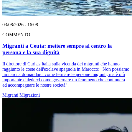
03/08/2026 - 16:08
COMMENTO
Migranti a Ceuta: mettere sempre al centro la
persona e la sua dignità
Il direttore di Caritas Italia sulla vicenda dei migranti che hanno
raggiunto le coste dell'exclave spagnola in Marocco: "Non possiamo
limitarci a domandarci come fermare le persone migranti, ma è più
importante chiederci come governare un fenomeno che continuerà
ad accompagnare le nostre società".
Migranti
Migrazioni