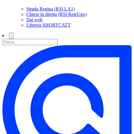
Strada Regina (RSI LA1)
Chiese in diretta (RSI ReteUno)
Dal web
Libreria SHORTCATT