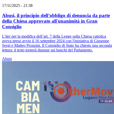
17/11/2025 - 21:38
Abusi, il principio dell’obbligo di denuncia da parte
della Chiesa approvato all'unanimità in Gran
Consiglio
L'iter per la modifica dell’art. 7 della Legge sulla Chiesa cattolica
aveva preso avvio il 16 settembre 2024 con l'iniziativa di Giuseppe
Sergi e Matteo Pronzini. Il Consiglio di Stato ha chiesto una seconda
lettura: il testo tornerà dunque sui banchi del Parlamento.
Abusi