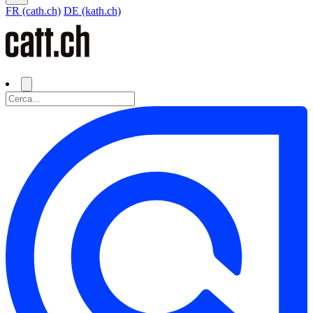
FR (cath.ch)
DE (kath.ch)