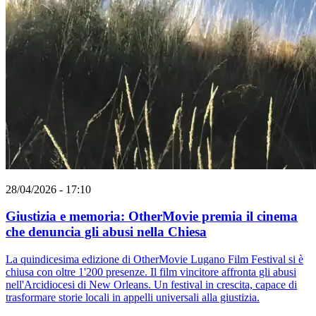
28/04/2026 - 17:10
Giustizia e memoria: OtherMovie premia il cinema
che denuncia gli abusi nella Chiesa
La quindicesima edizione di OtherMovie Lugano Film Festival si è
chiusa con oltre 1'200 presenze. Il film vincitore affronta gli abusi
nell'Arcidiocesi di New Orleans. Un festival in crescita, capace di
trasformare storie locali in appelli universali alla giustizia.