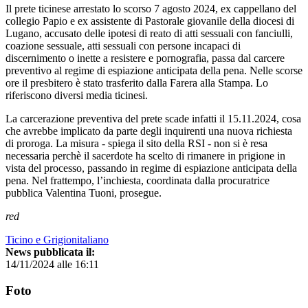
Il prete ticinese arrestato lo scorso 7 agosto 2024, ex cappellano del
collegio Papio e ex assistente di Pastorale giovanile della diocesi di
Lugano, accusato delle ipotesi di reato di atti sessuali con fanciulli,
coazione sessuale, atti sessuali con persone incapaci di
discernimento o inette a resistere e pornografia, passa dal carcere
preventivo al regime di espiazione anticipata della pena. Nelle scorse
ore il presbitero è stato trasferito dalla Farera alla Stampa. Lo
riferiscono diversi media ticinesi.
La carcerazione preventiva del prete scade infatti il 15.11.2024, cosa
che avrebbe implicato da parte degli inquirenti una nuova richiesta
di proroga. La misura - spiega il sito della RSI - non si è resa
necessaria perchè il sacerdote ha scelto di rimanere in prigione in
vista del processo, passando in regime di espiazione anticipata della
pena. Nel frattempo, l’inchiesta, coordinata dalla procuratrice
pubblica Valentina Tuoni, prosegue.
red
Ticino e Grigionitaliano
News pubblicata il:
14/11/2024 alle 16:11
Foto