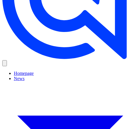
Homepage
News