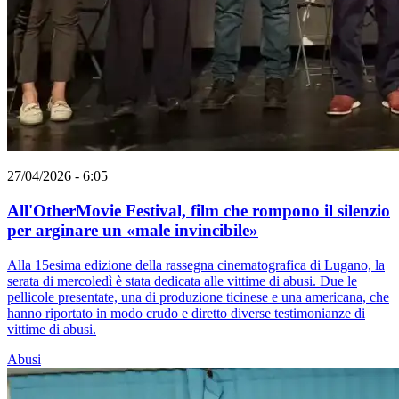
27/04/2026 - 6:05
All'OtherMovie Festival, film che rompono il silenzio
per arginare un «male invincibile»
Alla 15esima edizione della rassegna cinematografica di Lugano, la
serata di mercoledì è stata dedicata alle vittime di abusi. Due le
pellicole presentate, una di produzione ticinese e una americana, che
hanno riportato in modo crudo e diretto diverse testimonianze di
vittime di abusi.
Abusi