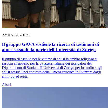
22/01/2026 - 16:51
Il gruppo GAVA sostiene la ricerca di testimoni di
abusi sessuali da parte dell'Università di Zurigo
Il gruppo di ascolto per le vittime di abusi in ambito religioso si
associa all'appello per la Svizzera italiana dei ricercatori del
Dipartimento di Storia dell’Università di Zurigo per lo studio sugli
abusi sessuali nel contesto della Chiesa cattolica in Svizzera dagli
anni ’50 ad oggi.
Abusi