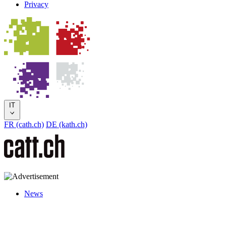
Privacy
IT
FR (cath.ch)
DE (kath.ch)
News