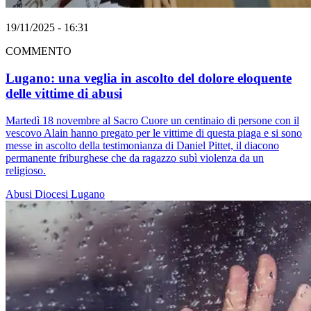
19/11/2025 - 16:31
COMMENTO
Lugano: una veglia in ascolto del dolore eloquente
delle vittime di abusi
Martedì 18 novembre al Sacro Cuore un centinaio di persone con il
vescovo Alain hanno pregato per le vittime di questa piaga e si sono
messe in ascolto della testimonianza di Daniel Pittet, il diacono
permanente friburghese che da ragazzo subì violenza da un
religioso.
Abusi
Diocesi Lugano