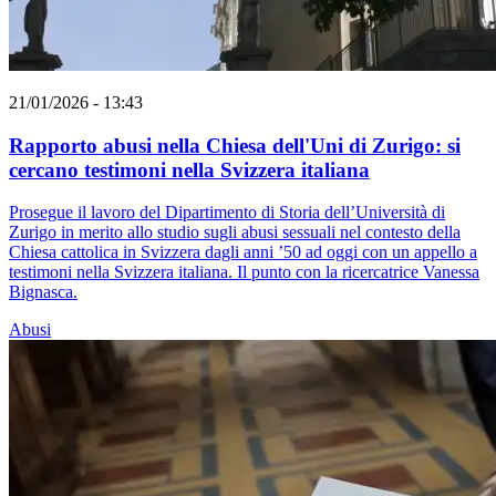
21/01/2026 - 13:43
Rapporto abusi nella Chiesa dell'Uni di Zurigo: si
cercano testimoni nella Svizzera italiana
Prosegue il lavoro del Dipartimento di Storia dell’Università di
Zurigo in merito allo studio sugli abusi sessuali nel contesto della
Chiesa cattolica in Svizzera dagli anni ’50 ad oggi con un appello a
testimoni nella Svizzera italiana. Il punto con la ricercatrice Vanessa
Bignasca.
Abusi