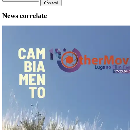
Copiato!
News correlate