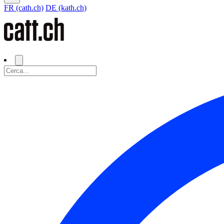
FR (cath.ch)
DE (kath.ch)