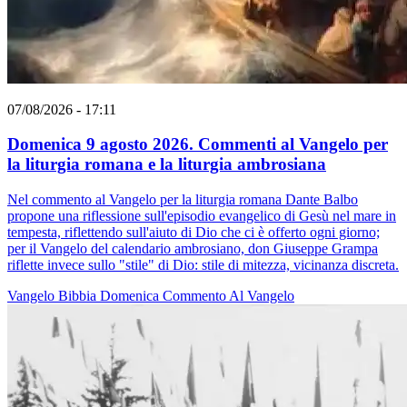
07/08/2026 - 17:11
Domenica 9 agosto 2026. Commenti al Vangelo per
la liturgia romana e la liturgia ambrosiana
Nel commento al Vangelo per la liturgia romana Dante Balbo
propone una riflessione sull'episodio evangelico di Gesù nel mare in
tempesta, riflettendo sull'aiuto di Dio che ci è offerto ogni giorno;
per il Vangelo del calendario ambrosiano, don Giuseppe Grampa
riflette invece sullo "stile" di Dio: stile di mitezza, vicinanza discreta.
Vangelo
Bibbia
Domenica
Commento Al Vangelo