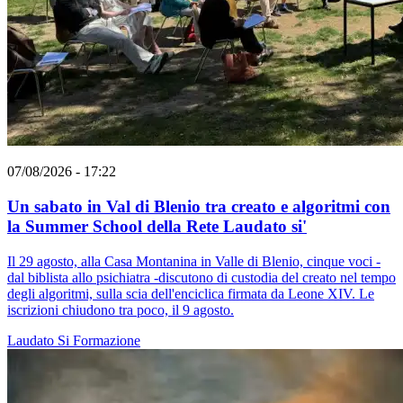
07/08/2026 - 17:22
Un sabato in Val di Blenio tra creato e algoritmi con
la Summer School della Rete Laudato si'
Il 29 agosto, alla Casa Montanina in Valle di Blenio, cinque voci -
dal biblista allo psichiatra -discutono di custodia del creato nel tempo
degli algoritmi, sulla scia dell'enciclica firmata da Leone XIV. Le
iscrizioni chiudono tra poco, il 9 agosto.
Laudato Si
Formazione