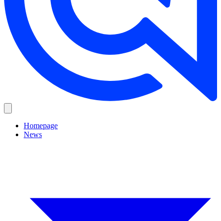
Homepage
News