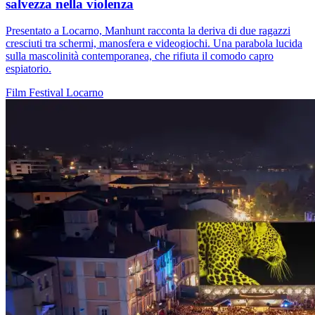
salvezza nella violenza
Presentato a Locarno, Manhunt racconta la deriva di due ragazzi
cresciuti tra schermi, manosfera e videogiochi. Una parabola lucida
sulla mascolinità contemporanea, che rifiuta il comodo capro
espiatorio.
Film
Festival
Locarno