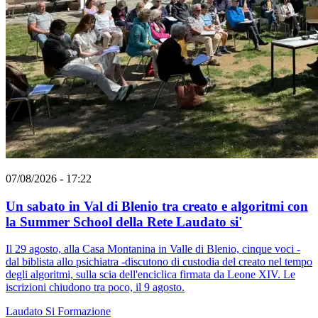
07/08/2026 - 17:22
Un sabato in Val di Blenio tra creato e algoritmi con
la Summer School della Rete Laudato si'
Il 29 agosto, alla Casa Montanina in Valle di Blenio, cinque voci -
dal biblista allo psichiatra -discutono di custodia del creato nel tempo
degli algoritmi, sulla scia dell'enciclica firmata da Leone XIV. Le
iscrizioni chiudono tra poco, il 9 agosto.
Laudato Si
Formazione