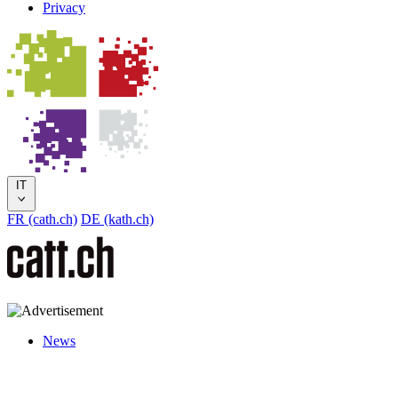
Privacy
IT
FR (cath.ch)
DE (kath.ch)
News