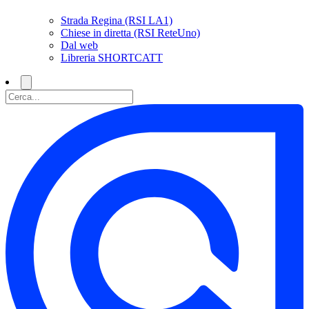
Strada Regina (RSI LA1)
Chiese in diretta (RSI ReteUno)
Dal web
Libreria SHORTCATT