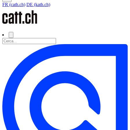
FR (cath.ch)
DE (kath.ch)