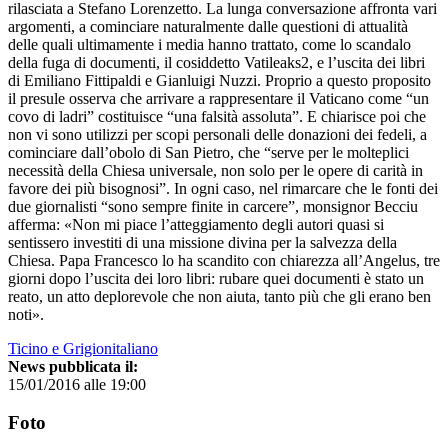
rilasciata a Stefano Lorenzetto. La lunga conversazione affronta vari
argomenti, a cominciare naturalmente dalle questioni di attualità
delle quali ultimamente i media hanno trattato, come lo scandalo
della fuga di documenti, il cosiddetto Vatileaks2, e l’uscita dei libri
di Emiliano Fittipaldi e Gianluigi Nuzzi. Proprio a questo proposito
il presule osserva che arrivare a rappresentare il Vaticano come “un
covo di ladri” costituisce “una falsità assoluta”. E chiarisce poi che
non vi sono utilizzi per scopi personali delle donazioni dei fedeli, a
cominciare dall’obolo di San Pietro, che “serve per le molteplici
necessità della Chiesa universale, non solo per le opere di carità in
favore dei più bisognosi”. In ogni caso, nel rimarcare che le fonti dei
due giornalisti “sono sempre finite in carcere”, monsignor Becciu
afferma: «Non mi piace l’atteggiamento degli autori quasi si
sentissero investiti di una missione divina per la salvezza della
Chiesa. Papa Francesco lo ha scandito con chiarezza all’Angelus, tre
giorni dopo l’uscita dei loro libri: rubare quei documenti è stato un
reato, un atto deplorevole che non aiuta, tanto più che gli erano ben
noti».
Ticino e Grigionitaliano
News pubblicata il:
15/01/2016 alle 19:00
Foto