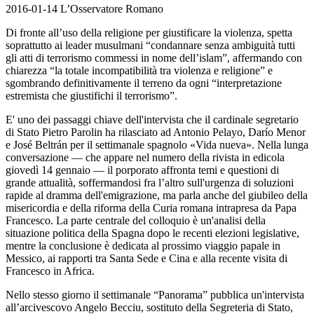
2016-01-14 L’Osservatore Romano
Di fronte all’uso della religione per giustificare la violenza, spetta
soprattutto ai leader musulmani “condannare senza ambiguità tutti
gli atti di terrorismo commessi in nome dell’islam”, affermando con
chiarezza “la totale incompatibilità tra violenza e religione” e
sgombrando definitivamente il terreno da ogni “interpretazione
estremista che giustifichi il terrorismo”.
E' uno dei passaggi chiave dell'intervista che il cardinale segretario
di Stato Pietro Parolin ha rilasciato ad Antonio Pelayo, Darío Menor
e José Beltrán per il settimanale spagnolo «Vida nueva». Nella lunga
conversazione — che appare nel numero della rivista in edicola
giovedì 14 gennaio — il porporato affronta temi e questioni di
grande attualità, soffermandosi fra l’altro sull'urgenza di soluzioni
rapide al dramma dell'emigrazione, ma parla anche del giubileo della
misericordia e della riforma della Curia romana intrapresa da Papa
Francesco. La parte centrale del colloquio è un'analisi della
situazione politica della Spagna dopo le recenti elezioni legislative,
mentre la conclusione è dedicata al prossimo viaggio papale in
Messico, ai rapporti tra Santa Sede e Cina e alla recente visita di
Francesco in Africa.
Nello stesso giorno il settimanale “Panorama” pubblica un'intervista
all’arcivescovo Angelo Becciu, sostituto della Segreteria di Stato,