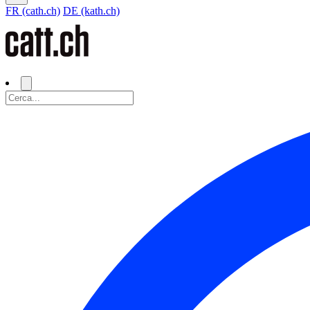
FR (cath.ch)
DE (kath.ch)