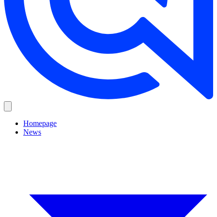
Homepage
News