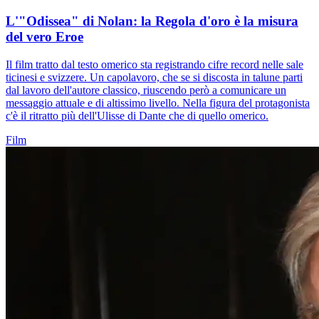
L'"Odissea" di Nolan: la Regola d'oro è la misura
del vero Eroe
Il film tratto dal testo omerico sta registrando cifre record nelle sale
ticinesi e svizzere. Un capolavoro, che se si discosta in talune parti
dal lavoro dell'autore classico, riuscendo però a comunicare un
messaggio attuale e di altissimo livello. Nella figura del protagonista
c'è il ritratto più dell'Ulisse di Dante che di quello omerico.
Film