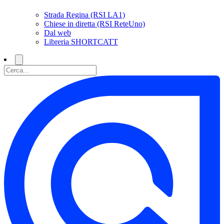
Strada Regina (RSI LA1)
Chiese in diretta (RSI ReteUno)
Dal web
Libreria SHORTCATT