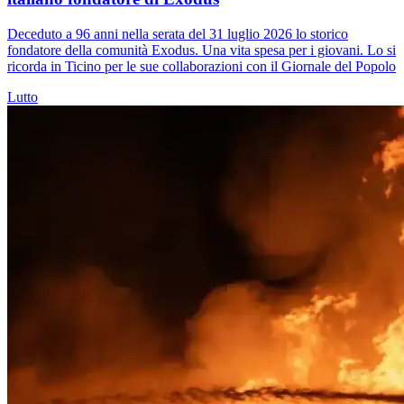
Deceduto a 96 anni nella serata del 31 luglio 2026 lo storico
fondatore della comunità Exodus. Una vita spesa per i giovani. Lo si
ricorda in Ticino per le sue collaborazioni con il Giornale del Popolo
Lutto