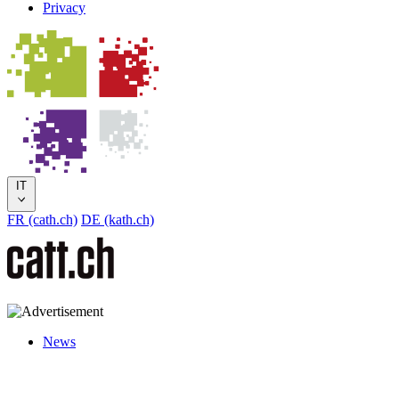
Privacy
IT
FR (cath.ch)
DE (kath.ch)
News