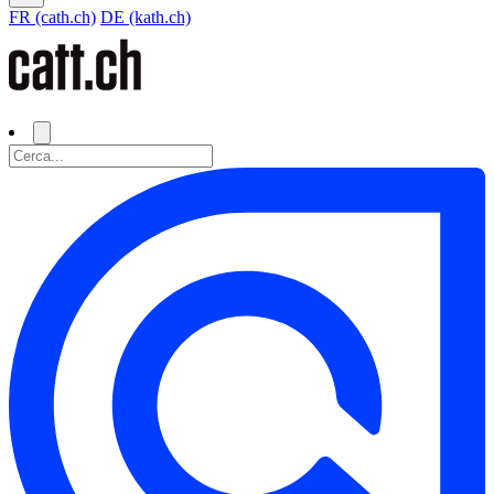
FR (cath.ch)
DE (kath.ch)