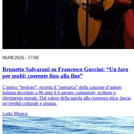
06/08/2026 - 17:00
Brunetto Salvarani su Francesco Guccini: “Un faro
per molti: coerente fino alla fine”
L'amico “teologo”, ricorda il “patriarca” della canzone d’autore
italiana deceduto a 86 anni il 6 agosto: cantautore, scrittore e
riferimento morale. Dal valore della parola alla coerenza etica, lascia
un’eredità culturale e umana.
Lutto
Musica