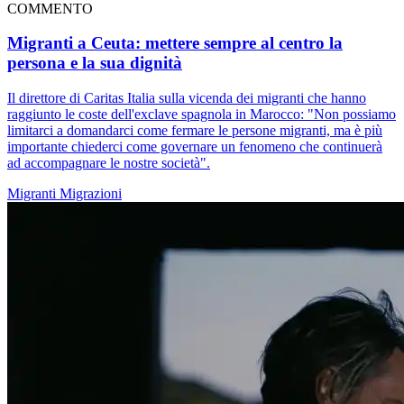
COMMENTO
Migranti a Ceuta: mettere sempre al centro la
persona e la sua dignità
Il direttore di Caritas Italia sulla vicenda dei migranti che hanno
raggiunto le coste dell'exclave spagnola in Marocco: "Non possiamo
limitarci a domandarci come fermare le persone migranti, ma è più
importante chiederci come governare un fenomeno che continuerà
ad accompagnare le nostre società".
Migranti
Migrazioni