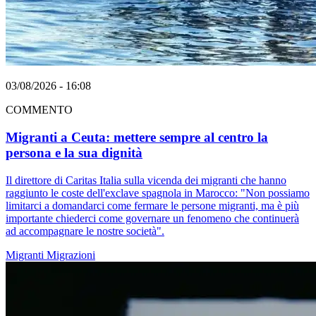
03/08/2026 - 16:08
COMMENTO
Migranti a Ceuta: mettere sempre al centro la
persona e la sua dignità
Il direttore di Caritas Italia sulla vicenda dei migranti che hanno
raggiunto le coste dell'exclave spagnola in Marocco: "Non possiamo
limitarci a domandarci come fermare le persone migranti, ma è più
importante chiederci come governare un fenomeno che continuerà
ad accompagnare le nostre società".
Migranti
Migrazioni