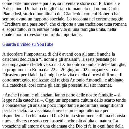
come farle muovere e parlare, sa inventare storie con Pulcinella e
Arlecchino. Un tratto che gli è stato tramandato dal nonno Carlo
Piantedosi, storico burattinaio del Gianicolo, con cui Roberto ha
sempre avuto un rapporto speciale. Lo racconta nel cortometraggio
“Ereditare una passione”, che ci riporta a una tradizione tutta romana
e, soprattutto, ci fa entrare nella vita di una famiglia unita, nella
quale i nonni rivestono un ruolo importante.
Guarda il video su YouTube
A ricordare l’importanza di chi è avanti con gli anni è anche la
catechesi dedicata a “I nonni e gli anziani”, la sesta pensata per
accompagnare i fedeli verso il al X Incontro mondiale delle famiglie,
in programma a Roma dal 22 al 26 giugno 2022, organizzato dal
Dicastero per i laici, la famiglia e la vita e della diocesi di Roma. Il
cortometraggio, realizzato dal regista Antonio Antonelli, è abbinato
alla catechesi, così come gli altri già presenti sul sito internet.
«Anche i nonni e gli anziani fanno parte delle nostre famiglie – si
legge nella catechesi –. Oggi un’imperante cultura dello scarto tende
a considerare gli anziani poco importanti e addirittura insignificanti
per la società. La vecchiaia è invece un tempo ulteriore per
rispondere alla chiamata di Dio. Si tratta sicuramente di una risposta
nuova, diversa e sotto certi aspetti anche più adulta e matura. La
vocazione all’amore è una chiamata che Dio ci fa in ogni fase della