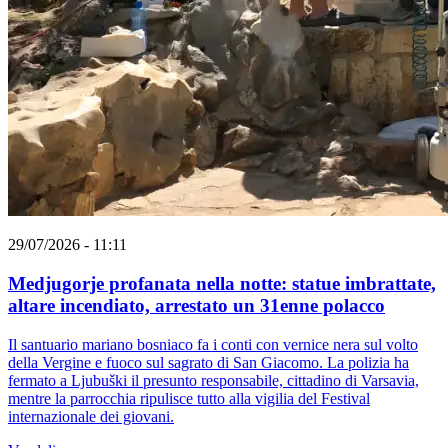
29/07/2026 - 11:11
Medjugorje profanata nella notte: statue imbrattate,
altare incendiato, arrestato un 31enne polacco
Il santuario mariano bosniaco fa i conti con vernice nera sul volto
della Vergine e fuoco sul sagrato di San Giacomo. La polizia ha
fermato a Ljubuški il presunto responsabile, cittadino di Varsavia,
mentre la parrocchia ripulisce tutto alla vigilia del Festival
internazionale dei giovani.