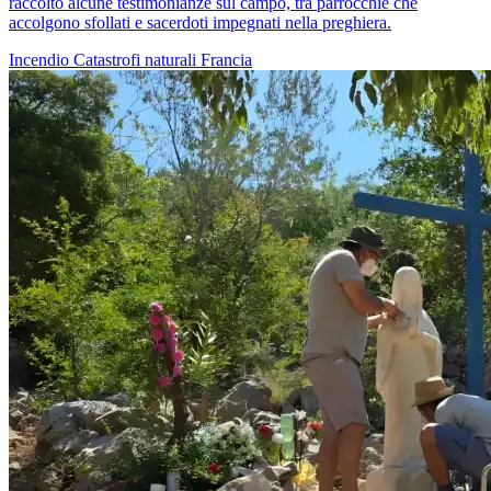
raccolto alcune testimonianze sul campo, tra parrocchie che
accolgono sfollati e sacerdoti impegnati nella preghiera.
Incendio
Catastrofi naturali
Francia