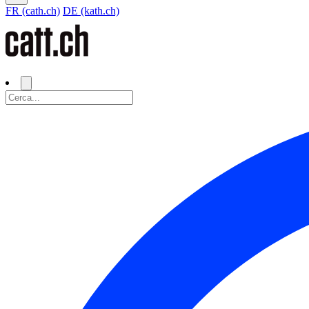
FR (cath.ch)
DE (kath.ch)