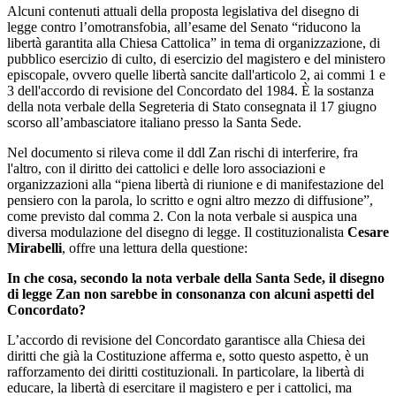
Alcuni contenuti attuali della proposta legislativa del disegno di
legge contro l’omotransfobia, all’esame del Senato “riducono la
libertà garantita alla Chiesa Cattolica” in tema di organizzazione, di
pubblico esercizio di culto, di esercizio del magistero e del ministero
episcopale, ovvero quelle libertà sancite dall'articolo 2, ai commi 1 e
3 dell'accordo di revisione del Concordato del 1984. È la sostanza
della nota verbale della Segreteria di Stato consegnata il 17 giugno
scorso all’ambasciatore italiano presso la Santa Sede.
Nel documento si rileva come il ddl Zan rischi di interferire, fra
l'altro, con il diritto dei cattolici e delle loro associazioni e
organizzazioni alla “piena libertà di riunione e di manifestazione del
pensiero con la parola, lo scritto e ogni altro mezzo di diffusione”,
come previsto dal comma 2. Con la nota verbale si auspica una
diversa modulazione del disegno di legge. Il costituzionalista
Cesare
Mirabelli
, offre una lettura della questione:
In che cosa, secondo la nota verbale della Santa Sede, il disegno
di legge Zan non sarebbe in consonanza con alcuni aspetti del
Concordato?
L’accordo di revisione del Concordato garantisce alla Chiesa dei
diritti che già la Costituzione afferma e, sotto questo aspetto, è un
rafforzamento dei diritti costituzionali. In particolare, la libertà di
educare, la libertà di esercitare il magistero e per i cattolici, ma