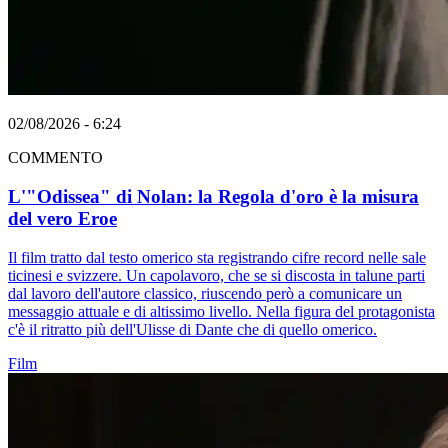
02/08/2026 - 6:24
COMMENTO
L'"Odissea" di Nolan: la Regola d'oro è la misura
del vero Eroe
Il film tratto dal testo omerico sta registrando cifre record nelle sale
ticinesi e svizzere. Un capolavoro, che se si discosta in talune parti
dal lavoro dell'autore classico, riuscendo però a comunicare un
messaggio attuale e di altissimo livello. Nella figura del protagonista
c'è il ritratto più dell'Ulisse di Dante che di quello omerico.
Film