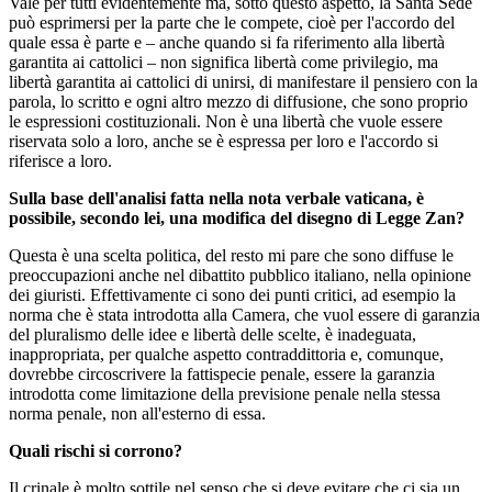
Vale per tutti evidentemente ma, sotto questo aspetto, la Santa Sede
può esprimersi per la parte che le compete, cioè per l'accordo del
quale essa è parte e – anche quando si fa riferimento alla libertà
garantita ai cattolici – non significa libertà come privilegio, ma
libertà garantita ai cattolici di unirsi, di manifestare il pensiero con la
parola, lo scritto e ogni altro mezzo di diffusione, che sono proprio
le espressioni costituzionali. Non è una libertà che vuole essere
riservata solo a loro, anche se è espressa per loro e l'accordo si
riferisce a loro.
Sulla base dell'analisi fatta nella nota verbale vaticana, è
possibile, secondo lei, una modifica del disegno di Legge Zan?
Questa è una scelta politica, del resto mi pare che sono diffuse le
preoccupazioni anche nel dibattito pubblico italiano, nella opinione
dei giuristi. Effettivamente ci sono dei punti critici, ad esempio la
norma che è stata introdotta alla Camera, che vuol essere di garanzia
del pluralismo delle idee e libertà delle scelte, è inadeguata,
inappropriata, per qualche aspetto contraddittoria e, comunque,
dovrebbe circoscrivere la fattispecie penale, essere la garanzia
introdotta come limitazione della previsione penale nella stessa
norma penale, non all'esterno di essa.
Quali rischi si corrono?
Il crinale è molto sottile nel senso che si deve evitare che ci sia un