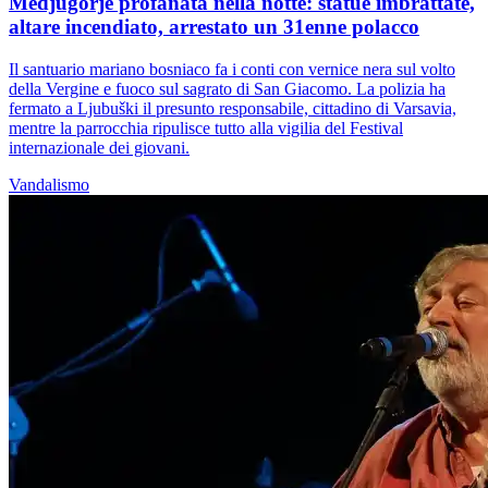
Medjugorje profanata nella notte: statue imbrattate,
altare incendiato, arrestato un 31enne polacco
Il santuario mariano bosniaco fa i conti con vernice nera sul volto
della Vergine e fuoco sul sagrato di San Giacomo. La polizia ha
fermato a Ljubuški il presunto responsabile, cittadino di Varsavia,
mentre la parrocchia ripulisce tutto alla vigilia del Festival
internazionale dei giovani.
Vandalismo