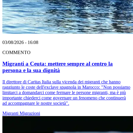
03/08/2026 - 16:08
COMMENTO
Migranti a Ceuta: mettere sempre al centro la
persona e la sua dignità
Il direttore di Caritas Italia sulla vicenda dei migranti che hanno
raggiunto le coste dell'exclave spagnola in Marocco: "Non possiamo
limitarci a domandarci come fermare le persone migranti, ma è più
importante chiederci come governare un fenomeno che continuerà
ad accompagnare le nostre società".
Migranti
Migrazioni