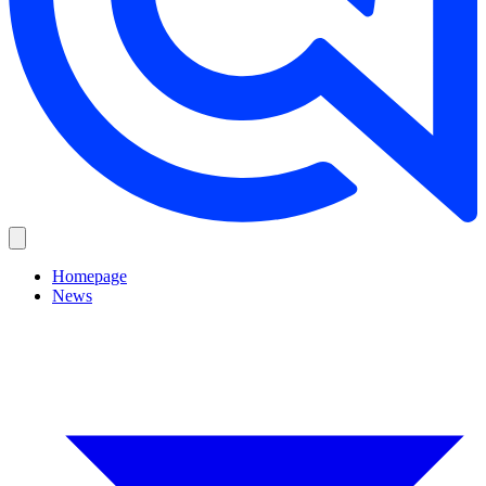
Homepage
News