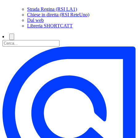
Strada Regina (RSI LA1)
Chiese in diretta (RSI ReteUno)
Dal web
Libreria SHORTCATT