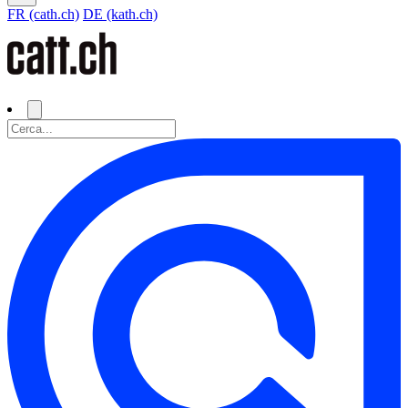
FR (cath.ch)
DE (kath.ch)