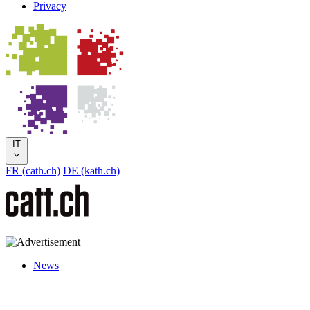
Privacy
IT
FR (cath.ch)
DE (kath.ch)
News