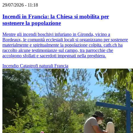
29/07/2026 - 11:18
Incendi in Francia: la Chiesa si mobilita per
sostenere la popolazione
Mentre gli incendi boschivi infuriano in Gironda, vicino a
Bordeaux, le comunità ecclesiali locali si organizzano per sostenere
materialmente e spiritualmente la popolazione colpita. cath.ch ha
raccolto alcune testimonianze sul campo, tra parrocchie che
accolgono sfollati e sacerdoti impegnati nella preghiera.
Incendio
Catastrofi naturali
Francia