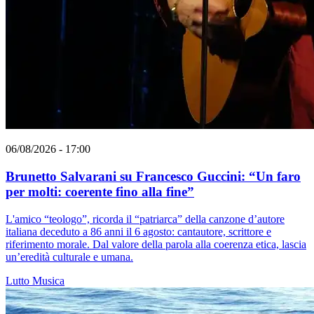
06/08/2026 - 17:00
Brunetto Salvarani su Francesco Guccini: “Un faro
per molti: coerente fino alla fine”
L'amico “teologo”, ricorda il “patriarca” della canzone d’autore
italiana deceduto a 86 anni il 6 agosto: cantautore, scrittore e
riferimento morale. Dal valore della parola alla coerenza etica, lascia
un’eredità culturale e umana.
Lutto
Musica