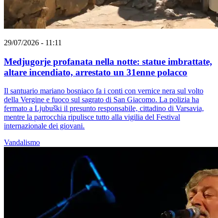
29/07/2026 - 11:11
Medjugorje profanata nella notte: statue imbrattate,
altare incendiato, arrestato un 31enne polacco
Il santuario mariano bosniaco fa i conti con vernice nera sul volto
della Vergine e fuoco sul sagrato di San Giacomo. La polizia ha
fermato a Ljubuški il presunto responsabile, cittadino di Varsavia,
mentre la parrocchia ripulisce tutto alla vigilia del Festival
internazionale dei giovani.
Vandalismo