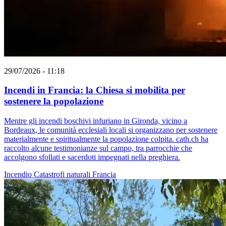
29/07/2026 - 11:18
Incendi in Francia: la Chiesa si mobilita per
sostenere la popolazione
Mentre gli incendi boschivi infuriano in Gironda, vicino a
Bordeaux, le comunità ecclesiali locali si organizzano per sostenere
materialmente e spiritualmente la popolazione colpita. cath.ch ha
raccolto alcune testimonianze sul campo, tra parrocchie che
accolgono sfollati e sacerdoti impegnati nella preghiera.
Incendio
Catastrofi naturali
Francia