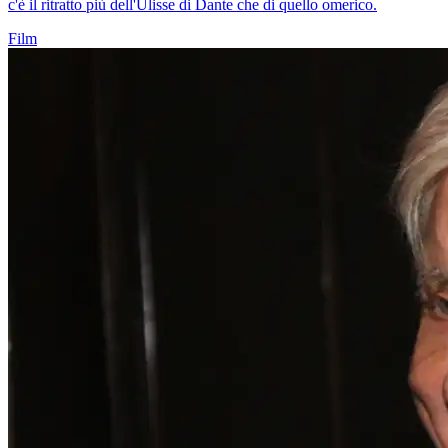
c'è il ritratto più dell'Ulisse di Dante che di quello omerico.
Film