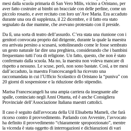
mesi dalla scuola primaria di San Vero Milis, vicino a Oristano, per
aver fatto costruire ai bimbi un bracciale con delle perline, come un
piccolo rosario, e aver recitato con loro un’Ave Maria. Era accaduto
durante una ora di supplenza, il 22 dicembre, e il fatto era stato
segnalato da due mamme, che avevano protestato con il preside.
Da lì, una sorta di teatro dell’assurdo. C’era stata una riunione con i
genitori convocata proprio dal dirigente, durante la quale la maestra
era arrivata persino a scusarsi, sottolineando come le fosse sembrato
un gesto naturale far dire una preghiera, considerando che i bambini
frequentano tutti l’ora di religione. Un fatto, questo, che non è stato
confermato dalla scuola. Ma no, la maestra non voleva mancare di
rispetto a nessuno. Le scuse, però, non sono bastate. Così, a tre mesi
dall’accaduto, la maestra Francescangeli ha ricevuto una
raccomandata in cui l’Ufficio Scolastico di Oristano la “puniva” con
20 giorni di sospensione e la riduzione dello stipendio.
Marisa Francescangeli ha una ampia carriera da insegnante alle
spalle, cominciato negli Anni Ottanta, ed è anche Consigliera
Provinciale dell’Associazione Italiana maestri cattolici.
Il caso è seguito dall'avvocata della Uil Elisabetta Mameli, che farà
ricorso contro il provvedimento. Parlando con Avvenire, l’avvocato
ha definito il provvedimento “chiaramente sproporzionato”, mentre
la vicenda è stata oggetto di interrogazioni e dichiarazioni di vari