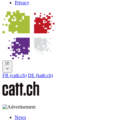
Privacy
IT
FR (cath.ch)
DE (kath.ch)
News