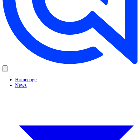
Homepage
News