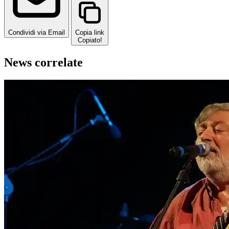
Condividi via Email
Copia link
Copiato!
News correlate