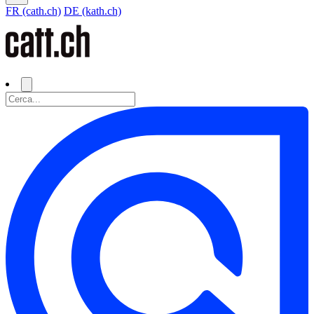
FR (cath.ch)
DE (kath.ch)