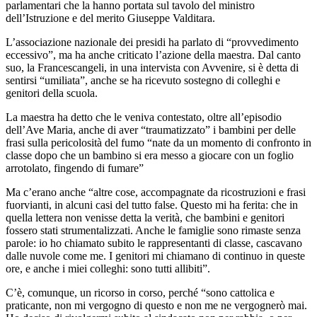
parlamentari che la hanno portata sul tavolo del ministro
dell’Istruzione e del merito Giuseppe Valditara.
L’associazione nazionale dei presidi ha parlato di “provvedimento
eccessivo”, ma ha anche criticato l’azione della maestra. Dal canto
suo, la Francescangeli, in una intervista con Avvenire, si è detta di
sentirsi “umiliata”, anche se ha ricevuto sostegno di colleghi e
genitori della scuola.
La maestra ha detto che le veniva contestato, oltre all’episodio
dell’Ave Maria, anche di aver “traumatizzato” i bambini per delle
frasi sulla pericolosità del fumo “nate da un momento di confronto in
classe dopo che un bambino si era messo a giocare con un foglio
arrotolato, fingendo di fumare”
Ma c’erano anche “altre cose, accompagnate da ricostruzioni e frasi
fuorvianti, in alcuni casi del tutto false. Questo mi ha ferita: che in
quella lettera non venisse detta la verità, che bambini e genitori
fossero stati strumentalizzati. Anche le famiglie sono rimaste senza
parole: io ho chiamato subito le rappresentanti di classe, cascavano
dalle nuvole come me. I genitori mi chiamano di continuo in queste
ore, e anche i miei colleghi: sono tutti allibiti”.
C’è, comunque, un ricorso in corso, perché “sono cattolica e
praticante, non mi vergogno di questo e non me ne vergognerò mai.