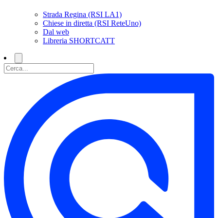
Strada Regina (RSI LA1)
Chiese in diretta (RSI ReteUno)
Dal web
Libreria SHORTCATT