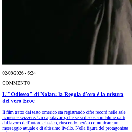
02/08/2026 - 6:24
COMMENTO
L'"Odissea" di Nolan: la Regola d'oro è la misura
del vero Eroe
Il film tratto dal testo omerico sta registrando cifre record nelle sale
ticinesi e svizzere. Un capolavoro, che se si discosta in talune parti
dal lavoro dell'autore classico, riuscendo però a comunicare un
messaggio attuale e di altissimo livello. Nella figura del protagonista