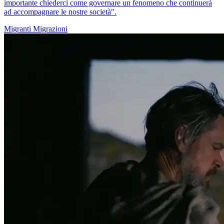
importante chiederci come governare un fenomeno che continuerà
ad accompagnare le nostre società".
Migranti
Migrazioni