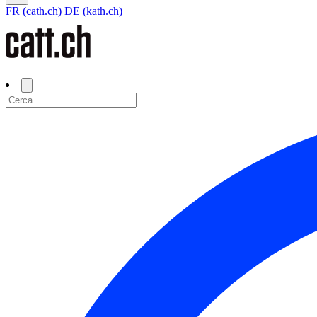
FR (cath.ch)
DE (kath.ch)