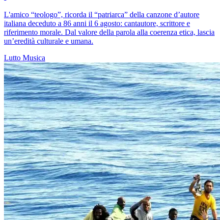
L'amico “teologo”, ricorda il “patriarca” della canzone d’autore
italiana deceduto a 86 anni il 6 agosto: cantautore, scrittore e
riferimento morale. Dal valore della parola alla coerenza etica, lascia
un’eredità culturale e umana.
Lutto
Musica