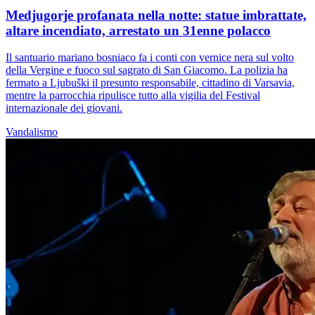
Medjugorje profanata nella notte: statue imbrattate,
altare incendiato, arrestato un 31enne polacco
Il santuario mariano bosniaco fa i conti con vernice nera sul volto
della Vergine e fuoco sul sagrato di San Giacomo. La polizia ha
fermato a Ljubuški il presunto responsabile, cittadino di Varsavia,
mentre la parrocchia ripulisce tutto alla vigilia del Festival
internazionale dei giovani.
Vandalismo