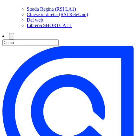
Strada Regina (RSI LA1)
Chiese in diretta (RSI ReteUno)
Dal web
Libreria SHORTCATT