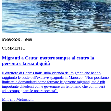
03/08/2026 - 16:08
COMMENTO
Migranti a Ceuta: mettere sempre al centro la
persona e la sua dignità
Il direttore di Caritas Italia sulla vicenda dei migranti che hanno
raggiunto le coste dell'exclave spagnola in Marocco: "Non possiamo
limitarci a domandarci come fermare le persone migranti, ma è più
importante chiederci come governare un fenomeno che continuerà
ad accompagnare le nostre società".
Migranti
Migrazioni