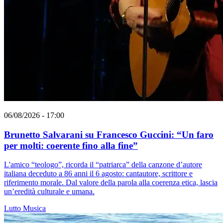
06/08/2026 - 17:00
Brunetto Salvarani su Francesco Guccini: “Un faro
per molti: coerente fino alla fine”
L'amico “teologo”, ricorda il “patriarca” della canzone d’autore
italiana deceduto a 86 anni il 6 agosto: cantautore, scrittore e
riferimento morale. Dal valore della parola alla coerenza etica, lascia
un’eredità culturale e umana.
Lutto
Musica