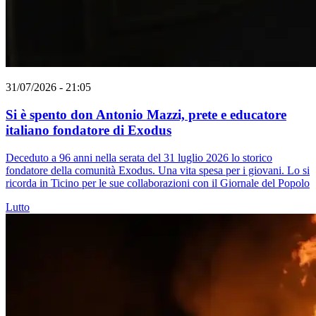
31/07/2026 - 21:05
Si è spento don Antonio Mazzi, prete e educatore
italiano fondatore di Exodus
Deceduto a 96 anni nella serata del 31 luglio 2026 lo storico
fondatore della comunità Exodus. Una vita spesa per i giovani. Lo si
ricorda in Ticino per le sue collaborazioni con il Giornale del Popolo
Lutto