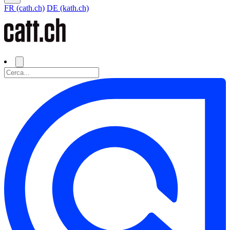
FR (cath.ch)
DE (kath.ch)