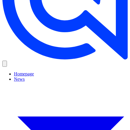
Homepage
News