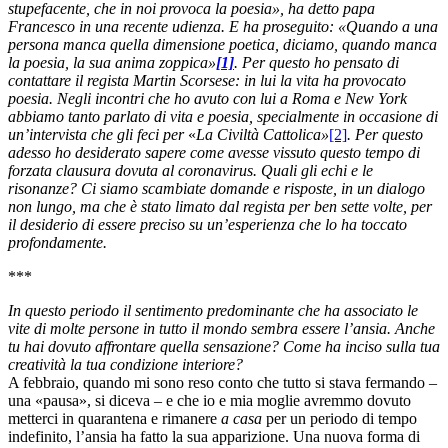
stupefacente, che in noi provoca la poesia», ha detto papa
Francesco in una recente udienza. E ha proseguito: «Quando a una
persona manca quella dimensione poetica, diciamo, quando manca
la poesia, la sua anima zoppica»
[1]
. Per questo ho pensato di
contattare il regista Martin Scorsese: in lui la vita ha provocato
poesia. Negli incontri che ho avuto con lui a Roma e New York
abbiamo tanto parlato di vita e poesia, specialmente in occasione di
un’intervista che gli feci per
«
La Civiltà Cattolica»
[2]
. Per questo
adesso ho desiderato sapere come avesse vissuto questo tempo di
forzata clausura dovuta al coronavirus. Quali gli echi e le
risonanze? Ci siamo scambiate domande e risposte, in un dialogo
non lungo, ma che è stato limato dal regista per ben sette volte, per
il desiderio di essere preciso su un’esperienza che lo ha toccato
profondamente.
***
In questo periodo il sentimento predominante che ha associato le
vite di molte persone in tutto il mondo sembra essere l’ansia. Anche
tu hai dovuto affrontare quella sensazione? Come ha inciso sulla tua
creatività la tua condizione interiore?
A febbraio, quando mi sono reso conto che tutto si stava fermando –
una «pausa», si diceva – e che io e mia moglie avremmo dovuto
metterci in quarantena e rimanere
a casa
per un periodo di tempo
indefinito, l’ansia ha fatto la sua apparizione. Una nuova forma di