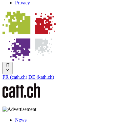
Privacy
IT
FR (cath.ch)
DE (kath.ch)
News