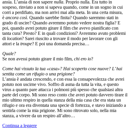
ansia. L’ansia di non sapere
nulla
. Proprio nulla. Era tutto in
sospeso, rinviato a non si sapeva quando, come in un sogno in cui
corri a perdifiato, ma non arrivi mai alla meta. In una certa misura,
è
ancora così
. Quando sarebbe finita? Quando saremmo stati in
grado di uscire? Quando avremmo potuto vedere nostra figlia? E
poi, quando avrei potuto girare il film che avevo pianificato con
tanta cura? Presto? E in quali condizioni? Avremmo avuto problemi
di
location
? Sarei riuscito a trovare il modo per lavorare con gli
attori e la
troupe
? E poi una domanda precisa…
Quale?
Se non avessi potuto girare il mio film,
chi ero io
?
Come hai vissuto la tua «casa»? Hai scoperto cose nuove? L’ hai
sentita come un rifugio o una prigione?
L’ansia è andata crescendo, e con essa la consapevolezza che avrei
potuto non uscirne vivo. Soffro di asma da tutta la vita, e questo
virus a quanto pare attacca i polmoni più spesso che qualsiasi altra
parte del corpo. Mi sono reso conto che avrei potuto davvero tirare il
mio ultimo respiro in quella stanza della mia casa che era stata un
rifugio e ora era diventata una specie di fortezza, e stavo iniziando a
sentirla come la mia prigione. Mi sono ritrovato solo, nella mia
stanza, a vivere da un respiro all’altro…
Continua a leggere