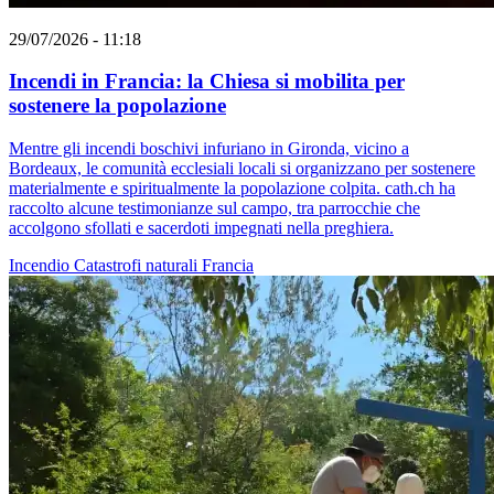
29/07/2026 - 11:18
Incendi in Francia: la Chiesa si mobilita per
sostenere la popolazione
Mentre gli incendi boschivi infuriano in Gironda, vicino a
Bordeaux, le comunità ecclesiali locali si organizzano per sostenere
materialmente e spiritualmente la popolazione colpita. cath.ch ha
raccolto alcune testimonianze sul campo, tra parrocchie che
accolgono sfollati e sacerdoti impegnati nella preghiera.
Incendio
Catastrofi naturali
Francia