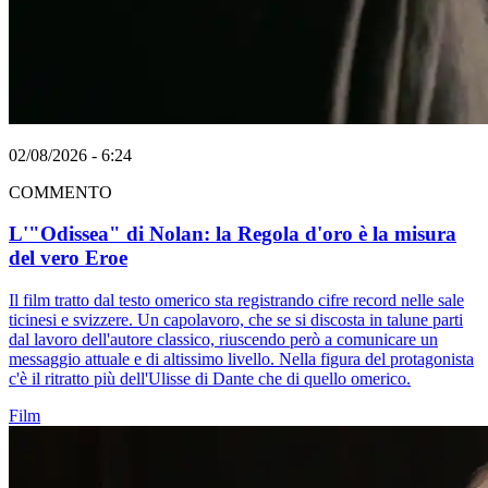
02/08/2026 - 6:24
COMMENTO
L'"Odissea" di Nolan: la Regola d'oro è la misura
del vero Eroe
Il film tratto dal testo omerico sta registrando cifre record nelle sale
ticinesi e svizzere. Un capolavoro, che se si discosta in talune parti
dal lavoro dell'autore classico, riuscendo però a comunicare un
messaggio attuale e di altissimo livello. Nella figura del protagonista
c'è il ritratto più dell'Ulisse di Dante che di quello omerico.
Film