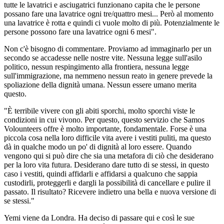
tutte le lavatrici e asciugatrici funzionano capita che le persone
possano fare una lavatrice ogni tre/quattro mesi... Però al momento
una lavatrice è rotta e quindi ci vuole molto di più. Potenzialmente le
persone possono fare una lavatrice ogni 6 mesi".
Non c'è bisogno di commentare. Proviamo ad immaginarlo per un
secondo se accadesse nelle nostre vite. Nessuna legge sull'asilo
politico, nessun respingimento alla frontiera, nessuna legge
sull'immigrazione, ma nemmeno nessun reato in genere prevede la
spoliazione della dignità umana. Nessun essere umano merita
questo.
"È terribile vivere con gli abiti sporchi, molto sporchi viste le
condizioni in cui vivono. Per questo, questo servizio che Samos
Volounteers offre è molto importante, fondamentale. Forse è una
piccola cosa nella loro difficile vita avere i vestiti puliti, ma questo
dà in qualche modo un po' di dignità al loro essere. Quando
vengono qui si può dire che sia una metafora di ciò che desiderano
per la loro vita futura. Desiderano dare tutto di se stessi, in questo
caso i vestiti, quindi affidarli e affidarsi a qualcuno che sappia
custodirli, proteggerli e dargli la possibilità di cancellare e pulire il
passato. Il risultato? Ricevere indietro una bella e nuova versione di
se stessi."
Yemi viene da Londra. Ha deciso di passare qui e così le sue