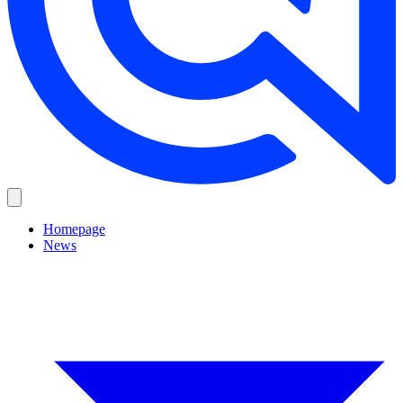
Homepage
News