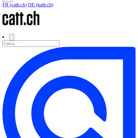
FR (cath.ch)
DE (kath.ch)