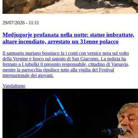
29/07/2026 - 11:11
Medjugorje profanata nella notte: statue imbrattate,
altare incendiato, arrestato un 31enne polacco
Il santuario mariano bosniaco fa i conti con vernice nera sul volto
della Vergine e fuoco sul sagrato di San Giacomo. La polizia ha
fermato a Ljubuški il presunto responsabile, cittadino di Varsavia,
mentre la parrocchia ripulisce tutto alla vigilia del Festival
internazionale dei giovani.
Vandalismo