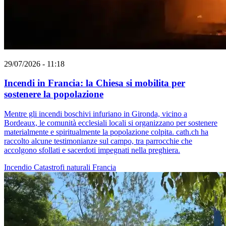
29/07/2026 - 11:18
Incendi in Francia: la Chiesa si mobilita per
sostenere la popolazione
Mentre gli incendi boschivi infuriano in Gironda, vicino a
Bordeaux, le comunità ecclesiali locali si organizzano per sostenere
materialmente e spiritualmente la popolazione colpita. cath.ch ha
raccolto alcune testimonianze sul campo, tra parrocchie che
accolgono sfollati e sacerdoti impegnati nella preghiera.
Incendio
Catastrofi naturali
Francia