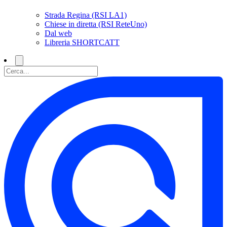
Strada Regina (RSI LA1)
Chiese in diretta (RSI ReteUno)
Dal web
Libreria SHORTCATT