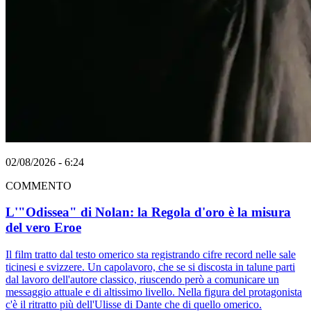
02/08/2026 - 6:24
COMMENTO
L'"Odissea" di Nolan: la Regola d'oro è la misura
del vero Eroe
Il film tratto dal testo omerico sta registrando cifre record nelle sale
ticinesi e svizzere. Un capolavoro, che se si discosta in talune parti
dal lavoro dell'autore classico, riuscendo però a comunicare un
messaggio attuale e di altissimo livello. Nella figura del protagonista
c'è il ritratto più dell'Ulisse di Dante che di quello omerico.