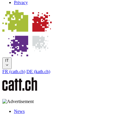
Privacy
IT
FR (cath.ch)
DE (kath.ch)
News