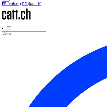
FR (cath.ch)
DE (kath.ch)