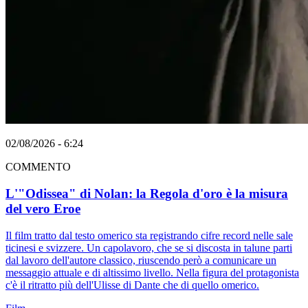
02/08/2026 - 6:24
COMMENTO
L'"Odissea" di Nolan: la Regola d'oro è la misura
del vero Eroe
Il film tratto dal testo omerico sta registrando cifre record nelle sale
ticinesi e svizzere. Un capolavoro, che se si discosta in talune parti
dal lavoro dell'autore classico, riuscendo però a comunicare un
messaggio attuale e di altissimo livello. Nella figura del protagonista
c'è il ritratto più dell'Ulisse di Dante che di quello omerico.