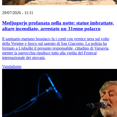
29/07/2026 - 11:11
Medjugorje profanata nella notte: statue imbrattate,
altare incendiato, arrestato un 31enne polacco
Il santuario mariano bosniaco fa i conti con vernice nera sul volto
della Vergine e fuoco sul sagrato di San Giacomo. La polizia ha
fermato a Ljubuški il presunto responsabile, cittadino di Varsavia,
mentre la parrocchia ripulisce tutto alla vigilia del Festival
internazionale dei giovani.
Vandalismo