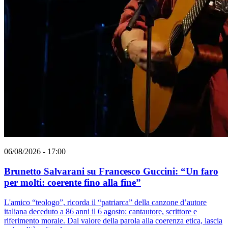
06/08/2026 - 17:00
Brunetto Salvarani su Francesco Guccini: “Un faro
per molti: coerente fino alla fine”
L'amico “teologo”, ricorda il “patriarca” della canzone d’autore
italiana deceduto a 86 anni il 6 agosto: cantautore, scrittore e
riferimento morale. Dal valore della parola alla coerenza etica, lascia