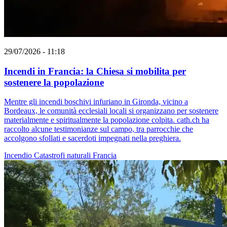
29/07/2026 - 11:18
Incendi in Francia: la Chiesa si mobilita per
sostenere la popolazione
Mentre gli incendi boschivi infuriano in Gironda, vicino a
Bordeaux, le comunità ecclesiali locali si organizzano per sostenere
materialmente e spiritualmente la popolazione colpita. cath.ch ha
raccolto alcune testimonianze sul campo, tra parrocchie che
accolgono sfollati e sacerdoti impegnati nella preghiera.
Incendio
Catastrofi naturali
Francia