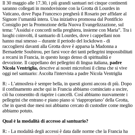
Il 30 maggio alle 17.30, i più grandi santuari nei cinque continenti
saranno collegati in mondovisione con la Grotta di Lourdes in
Vaticano, dove Papa Francesco pregherà il Rosario per affidare al
Signore l’umanità intera. Una iniziativa promossa dal Pontificio
Consiglio per la Promozione della Nuova Evangelizzazione, sul
tema: "Assidui e concordi nella preghiera, insieme con Maria”. Tra i
luoghi coinvolti, il santuario di Lourdes, dove i cappellani non
hanno mai smesso – durante il periodo del lockdown - di
raccogliersi davanti alla Grotta dove è apparsa la Madonna a
Bernadette Soubirou, per farsi voce dei tanti pellegrini impossibilitati
a recarsi in Francia, in questo luogo denso di spiritualità e
devozione. Il cappellano dei pellegrini di lingua italiana,
padre
Nicola Ventriglia,
descrive ai nostri microfoni il clima che si vive
oggi nel santuario: Ascolta l'intervista a padre Nicola Ventriglia
R: - L’atmosfera è sempre bella, in questi giorni ancora di più. Dopo
il confinamento anche qui in Francia abbiamo cominciato a uscire,
ciò ha consentito di riaprire i cancelli. Così abbiamo nuovamente i
pellegrini che entrano e piano piano si ‘riappropriano’ della Grotta,
che in questi due mesi noi abbiamo cercato di custodire come meglio
abbiamo potuto.
Qual è la modalità di accesso al santuario?
R: - La modalità degli accessi è data dalle norme che la Francia ha