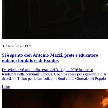
31/07/2026 - 21:05
Si è spento don Antonio Mazzi, prete e educatore
italiano fondatore di Exodus
Deceduto a 96 anni nella serata del 31 luglio 2026 lo storico
fondatore della comunità Exodus. Una vita spesa per i giovani. Lo si
ricorda in Ticino per le sue collaborazioni con il Giornale del Popolo
Lutto