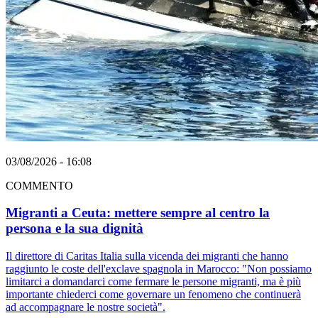
03/08/2026 - 16:08
COMMENTO
Migranti a Ceuta: mettere sempre al centro la
persona e la sua dignità
Il direttore di Caritas Italia sulla vicenda dei migranti che hanno
raggiunto le coste dell'exclave spagnola in Marocco: "Non possiamo
limitarci a domandarci come fermare le persone migranti, ma è più
importante chiederci come governare un fenomeno che continuerà
ad accompagnare le nostre società".