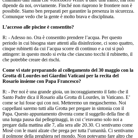
dipende da noi, ovviamente. Finché non riaprono le frontiere non è
possibile. Siamo ben preparati per garantire la presenza in sicurezza.
Comunque vedo che la gente è molto brava e disciplinata.
L’accesso alle piscine è consentito?
R: - Adesso no. Ora è consentito prendere l’acqua. Per questo
periodo in cui bisogna stare attenti alla disinfezione, ci sono quattro,
cinque rubinetti da cui l’acqua scorre di continuo e a cui si può
attingere: in questo modo si evita che ciascuno tocchi il rubinetto, il
che potrebbe creare dei rischi.
Come vi state preparando al collegamento del 30 maggio con la
Grotta di Lourdes nei Giardini Vaticani per la recita del
Rosario insieme con Papa Francesco?
R: - Per noi è una grande gioia, un incoraggiamento il fatto che il
Santo Padre dica il Rosario alla Grotta di Lourdes, in Vaticano. E’
come se lui fosse qui con noi. Metteremo un megaschermo. Noi
cappellani saremo tutti alla Grotta per pregare in sintonia con il
Papa. Questo appuntamento diventa come il suggello della fine di
una lunga pausa dai pellegrinaggi, in cui c’eravamo solo noi a
pregare dalla mattina alle 7, alla sera alle 20.30. Ci sentivamo come
Mosè con le mani alzate che prega per tutta l’umanità. Ci sentivamo
il polmone della preghiera nel mondo. Non potevamo fare altro che