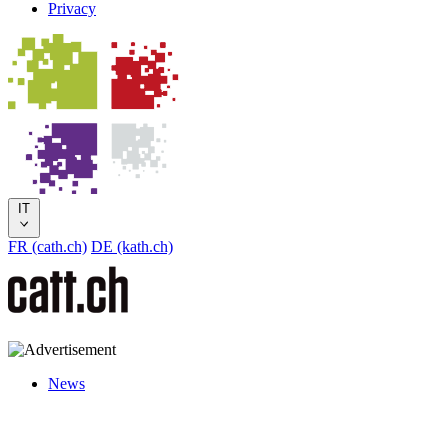
Privacy
IT
FR (cath.ch)
DE (kath.ch)
News