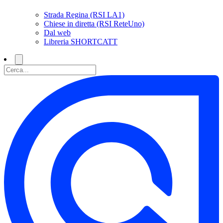
Strada Regina (RSI LA1)
Chiese in diretta (RSI ReteUno)
Dal web
Libreria SHORTCATT