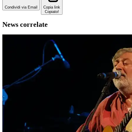
Condividi via Email
Copia link
Copiato!
News correlate