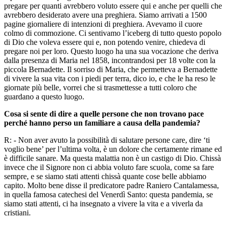
pregare per quanti avrebbero voluto essere qui e anche per quelli che
avrebbero desiderato avere una preghiera. Siamo arrivati a 1500
pagine giornaliere di intenzioni di preghiera. Avevamo il cuore
colmo di commozione. Ci sentivamo l’iceberg di tutto questo popolo
di Dio che voleva essere qui e, non potendo venire, chiedeva di
pregare noi per loro. Questo luogo ha una sua vocazione che deriva
dalla presenza di Maria nel 1858, incontrandosi per 18 volte con la
piccola Bernadette. Il sorriso di Maria, che permetteva a Bernadette
di vivere la sua vita con i piedi per terra, dico io, e che le ha reso le
giornate più belle, vorrei che si trasmettesse a tutti coloro che
guardano a questo luogo.
Cosa si sente di dire a quelle persone che non trovano pace
perché hanno perso un familiare a causa della pandemia?
R: - Non aver avuto la possibilità di salutare persone care, dire ‘ti
voglio bene’ per l’ultima volta, è un dolore che certamente rimane ed
è difficile sanare. Ma questa malattia non è un castigo di Dio. Chissà
invece che il Signore non ci abbia voluto fare scuola, come sa fare
sempre, e se siamo stati attenti chissà quante cose belle abbiamo
capito. Molto bene disse il predicatore padre Raniero Cantalamessa,
in quella famosa catechesi del Venerdì Santo: questa pandemia, se
siamo stati attenti, ci ha insegnato a vivere la vita e a viverla da
cristiani.