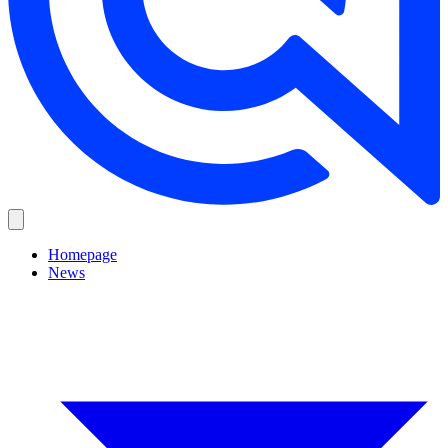
Homepage
News