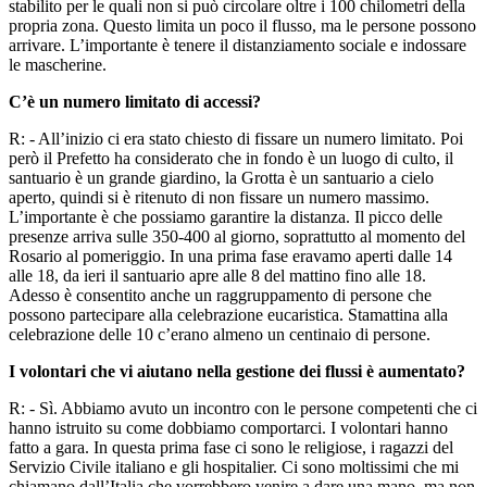
stabilito per le quali non si può circolare oltre i 100 chilometri della
propria zona. Questo limita un poco il flusso, ma le persone possono
arrivare. L’importante è tenere il distanziamento sociale e indossare
le mascherine.
C’è un numero limitato di accessi?
R: - All’inizio ci era stato chiesto di fissare un numero limitato. Poi
però il Prefetto ha considerato che in fondo è un luogo di culto, il
santuario è un grande giardino, la Grotta è un santuario a cielo
aperto, quindi si è ritenuto di non fissare un numero massimo.
L’importante è che possiamo garantire la distanza. Il picco delle
presenze arriva sulle 350-400 al giorno, soprattutto al momento del
Rosario al pomeriggio. In una prima fase eravamo aperti dalle 14
alle 18, da ieri il santuario apre alle 8 del mattino fino alle 18.
Adesso è consentito anche un raggruppamento di persone che
possono partecipare alla celebrazione eucaristica. Stamattina alla
celebrazione delle 10 c’erano almeno un centinaio di persone.
I volontari che vi aiutano nella gestione dei flussi è aumentato?
R: - Sì. Abbiamo avuto un incontro con le persone competenti che ci
hanno istruito su come dobbiamo comportarci. I volontari hanno
fatto a gara. In questa prima fase ci sono le religiose, i ragazzi del
Servizio Civile italiano e gli hospitalier. Ci sono moltissimi che mi
chiamano dall’Italia che vorrebbero venire a dare una mano, ma non