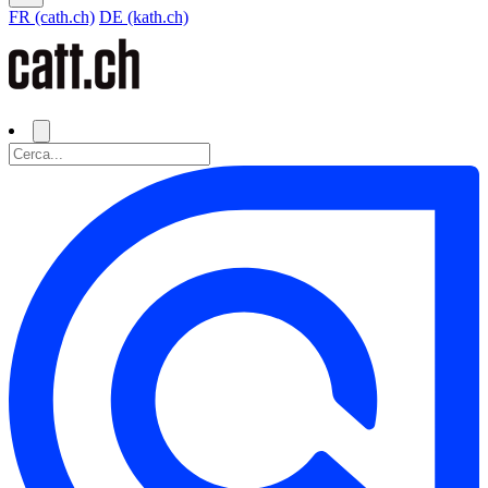
FR (cath.ch)
DE (kath.ch)