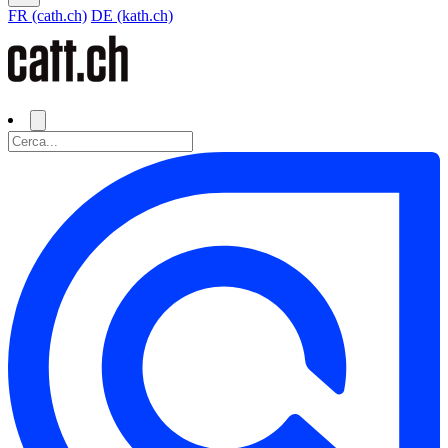
FR (cath.ch)
DE (kath.ch)