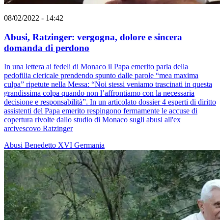
08/02/2022 - 14:42
Abusi, Ratzinger: vergogna, dolore e sincera
domanda di perdono
In una lettera ai fedeli di Monaco il Papa emerito parla della
pedofilia clericale prendendo spunto dalle parole “mea maxima
culpa” ripetute nella Messa: “Noi stessi veniamo trascinati in questa
grandissima colpa quando non l’affrontiamo con la necessaria
decisione e responsabilità”. In un articolato dossier 4 esperti di diritto
assistenti del Papa emerito respingono fermamente le accuse di
copertura rivolte dallo studio di Monaco sugli abusi all'ex
arcivescovo Ratzinger
Abusi
Benedetto XVI
Germania