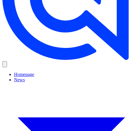
Homepage
News