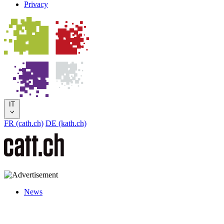
Privacy
IT
FR (cath.ch)
DE (kath.ch)
News