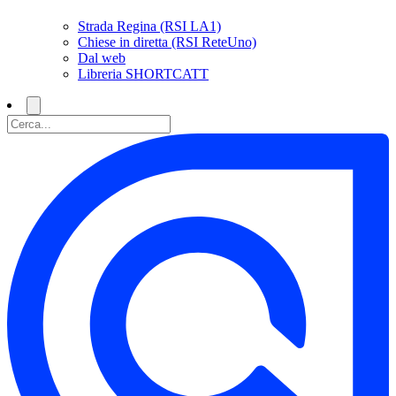
Strada Regina (RSI LA1)
Chiese in diretta (RSI ReteUno)
Dal web
Libreria SHORTCATT