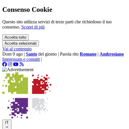
Consenso Cookie
Questo sito utilizza servizi di terze parti che richiedono il tuo
consenso.
Scopri di più
Accetta tutto
Accetta selezionati
Vai al contenuto
Dom 9 ago
|
Santo
del giorno
|
Parola rito
Romano
|
Ambrosiano
Impressum e contatti
|
IT