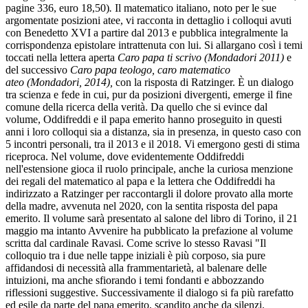
pagine 336, euro 18,50)
.
Il matematico italiano, noto per le sue
argomentate posizioni atee, vi racconta in dettaglio i colloqui avuti
con Benedetto XVI a partire dal 2013 e pubblica integralmente la
corrispondenza epistolare intrattenuta con lui. Si allargano così i temi
toccati nella lettera aperta
Caro papa ti scrivo (Mondadori 2011)
e
del successivo
Caro papa teologo, caro matematico
ateo (Mondadori, 2014),
con la risposta di Ratzinger. È un dialogo
tra scienza e fede in cui, pur da posizioni divergenti, emerge il fine
comune della ricerca della verità. Da quello che si evince dal
volume, Oddifreddi e il papa emerito hanno proseguito in questi
anni i loro colloqui sia a distanza, sia in presenza, in questo caso con
5 incontri personali, tra il 2013 e il 2018. Vi emergono gesti di stima
riceproca. Nel volume, dove evidentemente Oddifreddi
nell'estensione gioca il ruolo principale, anche la curiosa menzione
dei regali del matematico al papa e la lettera che Oddifreddi ha
indirizzato a Ratzinger per raccontargli il dolore provato alla morte
della madre, avvenuta nel 2020, con la sentita risposta del papa
emerito. Il volume sarà presentato al salone del libro di Torino, il 21
maggio ma intanto Avvenire ha pubblicato la prefazione al volume
scritta dal cardinale Ravasi. Come scrive lo stesso Ravasi "Il
colloquio tra i due nelle tappe iniziali è più corposo, sia pure
affidandosi di necessità alla frammentarietà, al balenare delle
intuizioni, ma anche sfiorando i temi fondanti e abbozzando
riflessioni suggestive. Successivamente il dialogo si fa più rarefatto
ed esile da parte del papa emerito, scandito anche da silenzi.