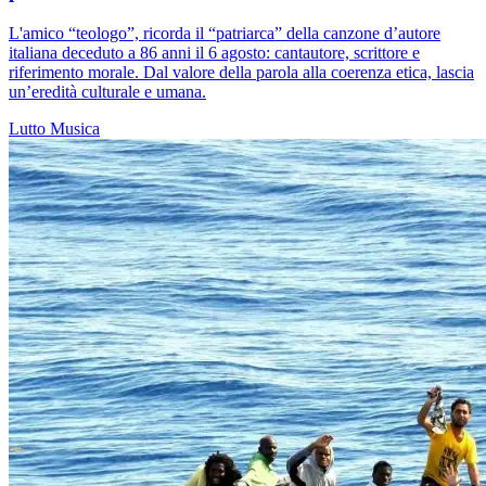
L'amico “teologo”, ricorda il “patriarca” della canzone d’autore
italiana deceduto a 86 anni il 6 agosto: cantautore, scrittore e
riferimento morale. Dal valore della parola alla coerenza etica, lascia
un’eredità culturale e umana.
Lutto
Musica