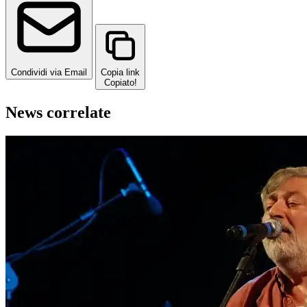
Condividi via Email
Copia link
Copiato!
News correlate