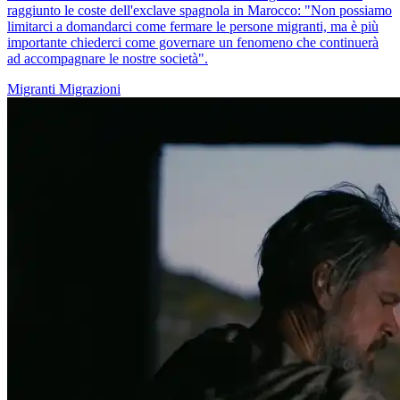
raggiunto le coste dell'exclave spagnola in Marocco: "Non possiamo
limitarci a domandarci come fermare le persone migranti, ma è più
importante chiederci come governare un fenomeno che continuerà
ad accompagnare le nostre società".
Migranti
Migrazioni