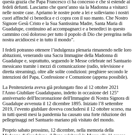
questa grazia che Papa Francesco ci ha concesso e che si estende ai
fedeli defunti. Lasciamo che quest’anno sia la Madonna a visitarci
nelle nostre case. Apriamo le nostre porte a lei e solleviamo i nostri
cuori affinché ci benedica e ci copra con il suo manto. Che Nostro
Signore Gesù Cristo e la Sua Santissima Madre, Santa Maria di
Guadalupe, continuino ad accompagnarci e a benedirci in questo
cammino così doloroso per tutto il popolo di Dio che peregrina nella
nostra arcidiocesi e in tutto il mondo”.
I fedeli potranno ottenere l’indulgenza plenaria rimanendo nelle loro
abitazioni, venerando una Sacra Immagine della Madonna di
Guadalupe e, soprattutto, seguendo le Messe celebrate nel Santuario
messicano tramite i mezzi di comunicazione (radio, televisione e
diretta streaming), oltre alle solite condizioni: preghiere secondo le
intenzioni del Papa, Confessione e Comunione (appena possibile).
La Penitenzieria aveva già prolungato fino al 12 ottobre 2021
l'Anno Giubilare Guadalupano, indetto in occasione del 125°
anniversario dell'Incoronazione dell'Immagine di Nostra Signora di
Guadalupe avvenuta il 12 dicembre 1895. Iniziato l’8 settembre
2019, l’evento giubilare doveva concludersi il 12 ottobre scorso, ma
in tutti questi mesi la pandemia ha causato una forte riduzione dei
pellegrinaggi nel Santuario mariano più visitato del mondo.
Proprio sabato prossimo, 12 dicembre, nella memoria della