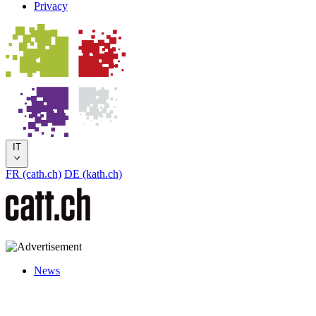
Privacy
IT
FR (cath.ch)
DE (kath.ch)
News