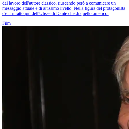
dal lavoro dell'autore classico, riuscendo però a comunicare un
messaggio attuale e di altissimo livello. Nella figura del protagonista
c'è il ritratto più dell'Ulisse di Dante che di quello omerico.
Film