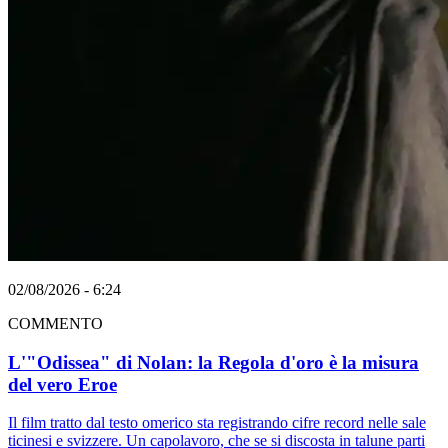
02/08/2026 - 6:24
COMMENTO
L'"Odissea" di Nolan: la Regola d'oro è la misura
del vero Eroe
Il film tratto dal testo omerico sta registrando cifre record nelle sale
ticinesi e svizzere. Un capolavoro, che se si discosta in talune parti