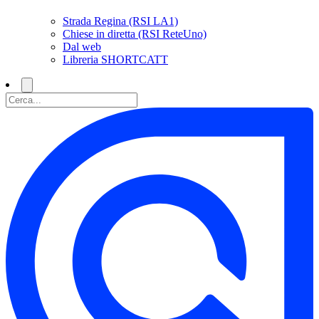
Strada Regina (RSI LA1)
Chiese in diretta (RSI ReteUno)
Dal web
Libreria SHORTCATT