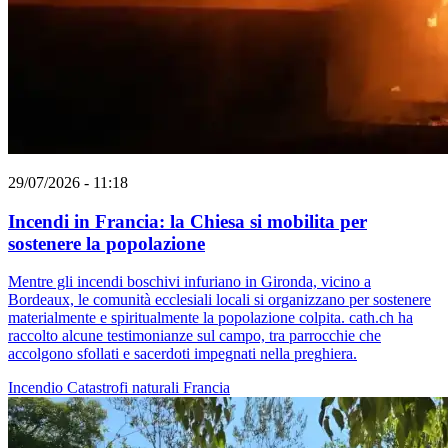
29/07/2026 - 11:18
Incendi in Francia: la Chiesa si mobilita per
sostenere la popolazione
Mentre gli incendi boschivi infuriano in Gironda, vicino a
Bordeaux, le comunità ecclesiali locali si organizzano per sostenere
materialmente e spiritualmente la popolazione colpita. cath.ch ha
raccolto alcune testimonianze sul campo, tra parrocchie che
accolgono sfollati e sacerdoti impegnati nella preghiera.
Incendio
Catastrofi naturali
Francia