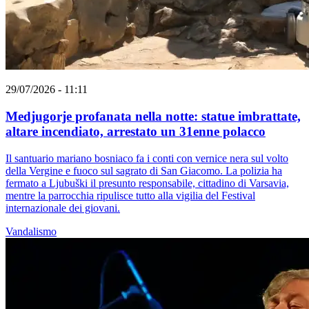
29/07/2026 - 11:11
Medjugorje profanata nella notte: statue imbrattate,
altare incendiato, arrestato un 31enne polacco
Il santuario mariano bosniaco fa i conti con vernice nera sul volto
della Vergine e fuoco sul sagrato di San Giacomo. La polizia ha
fermato a Ljubuški il presunto responsabile, cittadino di Varsavia,
mentre la parrocchia ripulisce tutto alla vigilia del Festival
internazionale dei giovani.
Vandalismo