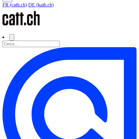
FR (cath.ch)
DE (kath.ch)