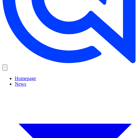
Homepage
News