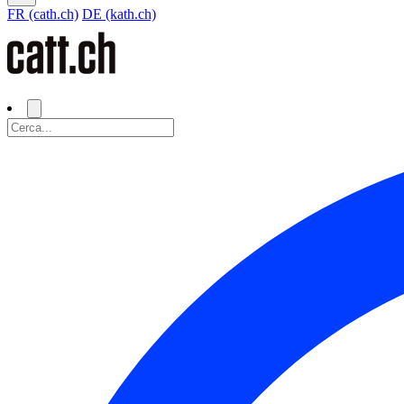
FR (cath.ch)
DE (kath.ch)