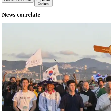
Condividi via Email
Copia link
Copiato!
News correlate