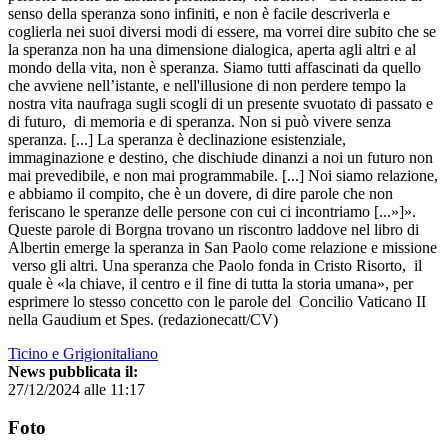
senso della speranza sono infiniti, e non è facile descriverla e
coglierla nei suoi diversi modi di essere, ma vorrei dire subito che se
la speranza non ha una dimensione dialogica, aperta agli altri e al
mondo della vita, non è speranza. Siamo tutti affascinati da quello
che avviene nell’istante, e nell'illusione di non perdere tempo la
nostra vita naufraga sugli scogli di un presente svuotato di passato e
di futuro, di memoria e di speranza. Non si può vivere senza
speranza. [...] La speranza è declinazione esistenziale,
immaginazione e destino, che dischiude dinanzi a noi un futuro non
mai prevedibile, e non mai programmabile. [...] Noi siamo relazione,
e abbiamo il compito, che è un dovere, di dire parole che non
feriscano le speranze delle persone con cui ci incontriamo [...»]».
Queste parole di Borgna trovano un riscontro laddove nel libro di
Albertin emerge la speranza in San Paolo come relazione e missione
verso gli altri. Una speranza che Paolo fonda in Cristo Risorto, il
quale è «la chiave, il centro e il fine di tutta la storia umana», per
esprimere lo stesso concetto con le parole del Concilio Vaticano II
nella Gaudium et Spes. (redazionecatt/CV)
Ticino e Grigionitaliano
News pubblicata il:
27/12/2024 alle 11:17
Foto