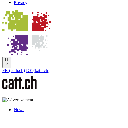
Privacy
IT
FR (cath.ch)
DE (kath.ch)
News