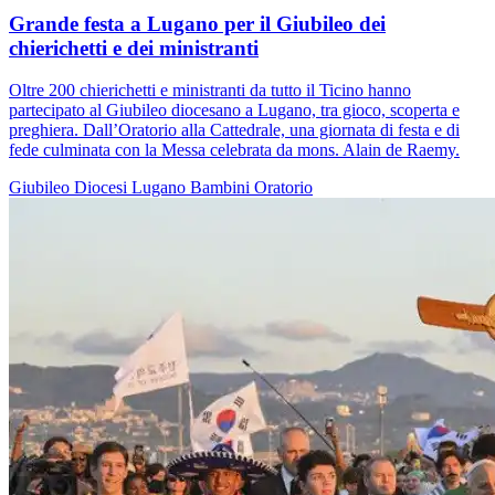
Grande festa a Lugano per il Giubileo dei
chierichetti e dei ministranti
Oltre 200 chierichetti e ministranti da tutto il Ticino hanno
partecipato al Giubileo diocesano a Lugano, tra gioco, scoperta e
preghiera. Dall’Oratorio alla Cattedrale, una giornata di festa e di
fede culminata con la Messa celebrata da mons. Alain de Raemy.
Giubileo
Diocesi Lugano
Bambini
Oratorio