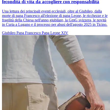
fecondità di vita da accogliere con responsabilità
Una lettura dei principali eventi ecclesiali, oltre al Giubileo, dalla
morte di papa Francesco all'elezione di papa Leone, le ricchezze e le
fragilità della Chiesa nell'anno giubilare, la GmG svizzera, le novità
in Curia a Lugano e il processo per abusi dell'agosto 2025 in Ticino.
Giubileo
Papa Francesco
Papa Leone XIV