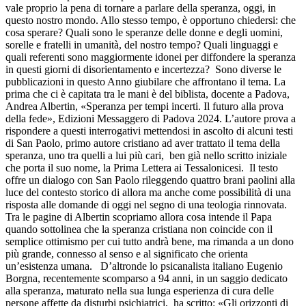
vale proprio la pena di tornare a parlare della speranza, oggi, in
questo nostro mondo. Allo stesso tempo, è opportuno chiedersi: che
cosa sperare? Quali sono le speranze delle donne e degli uomini,
sorelle e fratelli in umanità, del nostro tempo? Quali linguaggi e
quali referenti sono maggiormente idonei per diffondere la speranza
in questi giorni di disorientamento e incertezza? Sono diverse le
pubblicazioni in questo Anno giubilare che affrontano il tema. La
prima che ci è capitata tra le mani è del biblista, docente a Padova,
Andrea Albertin, «Speranza per tempi incerti. Il futuro alla prova
della fede», Edizioni Messaggero di Padova 2024. L’autore prova a
rispondere a questi interrogativi mettendosi in ascolto di alcuni testi
di San Paolo, primo autore cristiano ad aver trattato il tema della
speranza, uno tra quelli a lui più cari, ben già nello scritto iniziale
che porta il suo nome, la Prima Lettera ai Tessalonicesi. Il testo
offre un dialogo con San Paolo rileggendo quattro brani paolini alla
luce del contesto storico di allora ma anche come possibilità di una
risposta alle domande di oggi nel segno di una teologia rinnovata.
Tra le pagine di Albertin scopriamo allora cosa intende il Papa
quando sottolinea che la speranza cristiana non coincide con il
semplice ottimismo per cui tutto andrà bene, ma rimanda a un dono
più grande, connesso al senso e al significato che orienta
un’esistenza umana. D’altronde lo psicanalista italiano Eugenio
Borgna, recentemente scomparso a 94 anni, in un saggio dedicato
alla speranza, maturato nella sua lunga esperienza di cura delle
persone affette da disturbi psichiatrici, ha scritto: «Gli orizzonti di