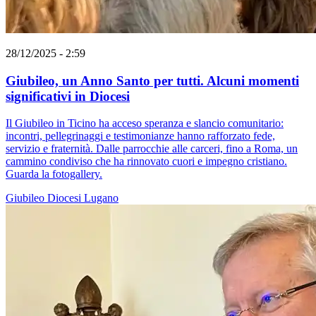
28/12/2025 - 2:59
Giubileo, un Anno Santo per tutti. Alcuni momenti
significativi in Diocesi
Il Giubileo in Ticino ha acceso speranza e slancio comunitario:
incontri, pellegrinaggi e testimonianze hanno rafforzato fede,
servizio e fraternità. Dalle parrocchie alle carceri, fino a Roma, un
cammino condiviso che ha rinnovato cuori e impegno cristiano.
Guarda la fotogallery.
Giubileo
Diocesi Lugano