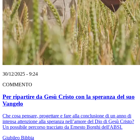
30/12/2025 - 9:24
COMMENTO
Per ripartire da Gesù Cristo con la speranza del suo
Vangelo
Che cosa pensare, progettare e fare alla conclusione di un anno di
intensa attenzione alla speranza nell’amore del Dio di Gesù Cristo?
Un possibile percorso tracciato da Ernesto Borghi dell'ABSI.
Giubileo
Bibbia