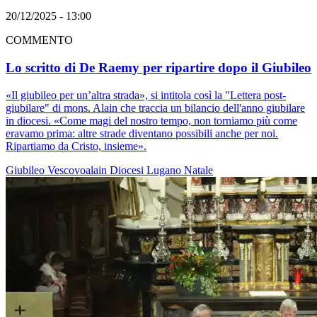
20/12/2025 - 13:00
COMMENTO
Lo scritto di De Raemy per ripartire dopo il Giubileo
«Il giubileo per un’altra strada», si intitola così la "Lettera post-
giubilare" di mons. Alain che traccia un bilancio dell'anno giubilare
in diocesi. «Come magi del nostro tempo, non torniamo più come
eravamo prima: altre strade diventano possibili anche per noi.
Ripartiamo da Cristo, insieme».
Giubileo
Vescovoalain
Diocesi Lugano
Natale