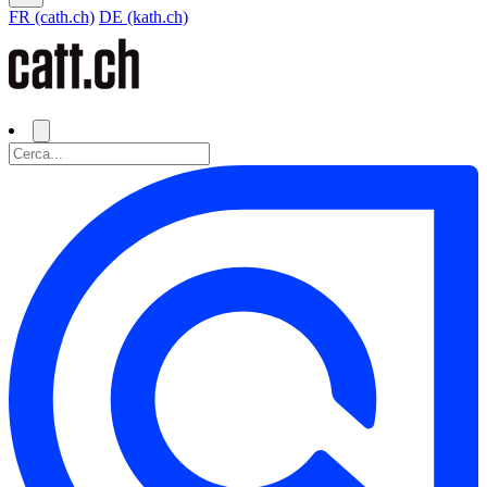
FR (cath.ch)
DE (kath.ch)