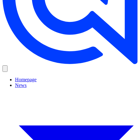
Homepage
News