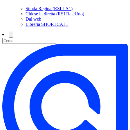
Strada Regina (RSI LA1)
Chiese in diretta (RSI ReteUno)
Dal web
Libreria SHORTCATT