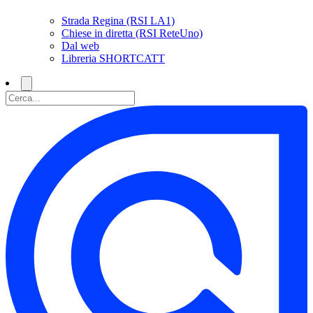
Strada Regina (RSI LA1)
Chiese in diretta (RSI ReteUno)
Dal web
Libreria SHORTCATT