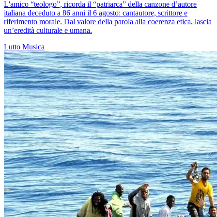
L'amico “teologo”, ricorda il “patriarca” della canzone d’autore
italiana deceduto a 86 anni il 6 agosto: cantautore, scrittore e
riferimento morale. Dal valore della parola alla coerenza etica, lascia
un’eredità culturale e umana.
Lutto
Musica