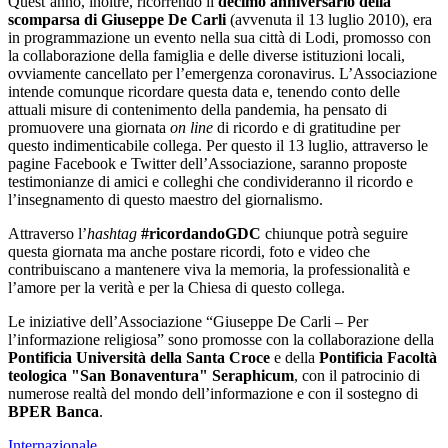
Quest’anno, inoltre, ricorrendo il
decimo anniversario della
scomparsa di Giuseppe De Carli
(avvenuta il 13 luglio 2010), era
in programmazione un evento nella sua città di Lodi, promosso con
la collaborazione della famiglia e delle diverse istituzioni locali,
ovviamente cancellato per l’emergenza coronavirus. L’Associazione
intende comunque ricordare questa data e, tenendo conto delle
attuali misure di contenimento della pandemia, ha pensato di
promuovere una giornata
on line
di ricordo e di gratitudine per
questo indimenticabile collega. Per questo il 13 luglio, attraverso le
pagine Facebook e Twitter dell’Associazione, saranno proposte
testimonianze di amici e colleghi che condivideranno il ricordo e
l’insegnamento di questo maestro del giornalismo.
Attraverso l’
hashtag
#ricordandoGDC
chiunque potrà seguire
questa giornata ma anche postare ricordi, foto e video che
contribuiscano a mantenere viva la memoria, la professionalità e
l’amore per la verità e per la Chiesa di questo collega.
Le iniziative dell’Associazione “Giuseppe De Carli – Per
l’informazione religiosa” sono promosse con la collaborazione della
Pontificia Università della Santa Croce
e della
Pontificia Facoltà
teologica "San Bonaventura" Seraphicum
, con il patrocinio di
numerose realtà del mondo dell’informazione e con il sostegno di
BPER Banca
.
Internazionale