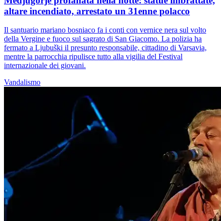
Medjugorje profanata nella notte: statue imbrattate,
altare incendiato, arrestato un 31enne polacco
Il santuario mariano bosniaco fa i conti con vernice nera sul volto
della Vergine e fuoco sul sagrato di San Giacomo. La polizia ha
fermato a Ljubuški il presunto responsabile, cittadino di Varsavia,
mentre la parrocchia ripulisce tutto alla vigilia del Festival
internazionale dei giovani.
Vandalismo