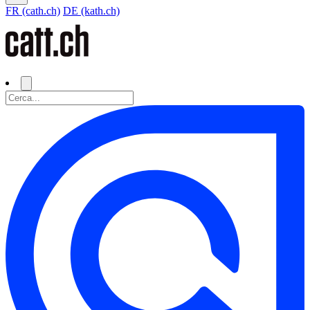
FR (cath.ch)
DE (kath.ch)