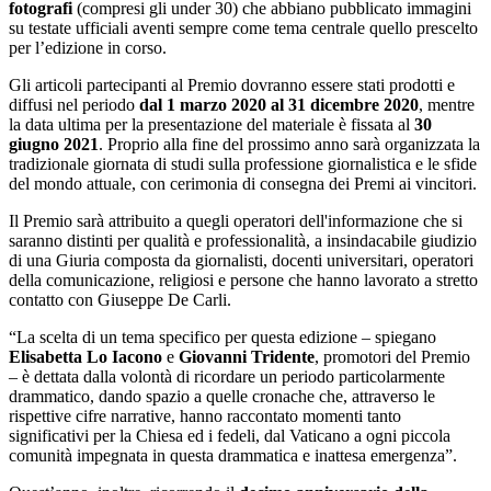
fotografi
(compresi gli under 30) che abbiano pubblicato immagini
su testate ufficiali aventi sempre come tema centrale quello prescelto
per l’edizione in corso.
Gli articoli partecipanti al Premio dovranno essere stati prodotti e
diffusi nel periodo
dal 1 marzo 2020 al 31 dicembre 2020
, mentre
la data ultima per la presentazione del materiale è fissata al
30
giugno 2021
. Proprio alla fine del prossimo anno sarà organizzata la
tradizionale giornata di studi sulla professione giornalistica e le sfide
del mondo attuale, con cerimonia di consegna dei Premi ai vincitori.
Il Premio sarà attribuito a quegli operatori dell'informazione che si
saranno distinti per qualità e professionalità, a insindacabile giudizio
di una Giuria composta da giornalisti, docenti universitari, operatori
della comunicazione, religiosi e persone che hanno lavorato a stretto
contatto con Giuseppe De Carli.
“La scelta di un tema specifico per questa edizione – spiegano
Elisabetta Lo Iacono
e
Giovanni Tridente
, promotori del Premio
– è dettata dalla volontà di ricordare un periodo particolarmente
drammatico, dando spazio a quelle cronache che, attraverso le
rispettive cifre narrative, hanno raccontato momenti tanto
significativi per la Chiesa ed i fedeli, dal Vaticano a ogni piccola
comunità impegnata in questa drammatica e inattesa emergenza”.