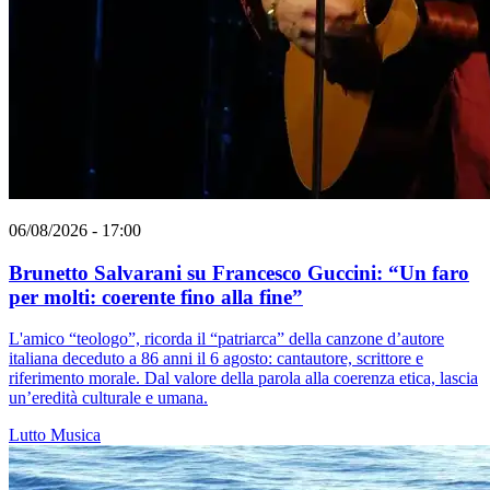
06/08/2026 - 17:00
Brunetto Salvarani su Francesco Guccini: “Un faro
per molti: coerente fino alla fine”
L'amico “teologo”, ricorda il “patriarca” della canzone d’autore
italiana deceduto a 86 anni il 6 agosto: cantautore, scrittore e
riferimento morale. Dal valore della parola alla coerenza etica, lascia
un’eredità culturale e umana.
Lutto
Musica