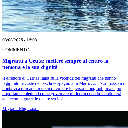
03/08/2026 - 16:08
COMMENTO
Migranti a Ceuta: mettere sempre al centro la
persona e la sua dignità
Il direttore di Caritas Italia sulla vicenda dei migranti che hanno
raggiunto le coste dell'exclave spagnola in Marocco: "Non possiamo
limitarci a domandarci come fermare le persone migranti, ma è più
importante chiederci come governare un fenomeno che continuerà
ad accompagnare le nostre società".
Migranti
Migrazioni