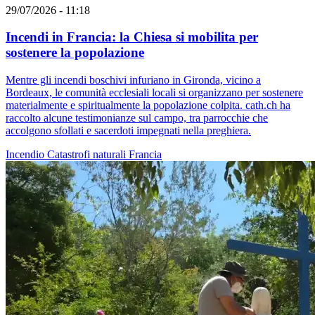
29/07/2026 - 11:18
Incendi in Francia: la Chiesa si mobilita per
sostenere la popolazione
Mentre gli incendi boschivi infuriano in Gironda, vicino a
Bordeaux, le comunità ecclesiali locali si organizzano per sostenere
materialmente e spiritualmente la popolazione colpita. cath.ch ha
raccolto alcune testimonianze sul campo, tra parrocchie che
accolgono sfollati e sacerdoti impegnati nella preghiera.
Incendio
Catastrofi naturali
Francia