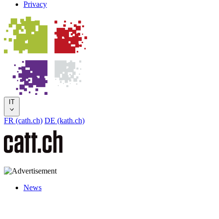
Privacy
IT
FR (cath.ch)
DE (kath.ch)
News