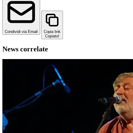
Condividi via Email
Copia link
Copiato!
News correlate