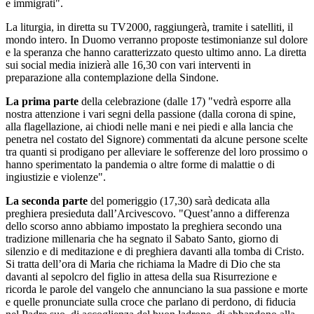
e immigrati".
La liturgia, in diretta su TV2000, raggiungerà, tramite i satelliti, il
mondo intero. In Duomo verranno proposte testimonianze sul dolore
e la speranza che hanno caratterizzato questo ultimo anno. La diretta
sui social media inizierà alle 16,30 con vari interventi in
preparazione alla contemplazione della Sindone.
La prima parte
della celebrazione (dalle 17) "vedrà esporre alla
nostra attenzione i vari segni della passione (dalla corona di spine,
alla flagellazione, ai chiodi nelle mani e nei piedi e alla lancia che
penetra nel costato del Signore) commentati da alcune persone scelte
tra quanti si prodigano per alleviare le sofferenze del loro prossimo o
hanno sperimentato la pandemia o altre forme di malattie o di
ingiustizie e violenze".
La seconda parte
del pomeriggio (17,30) sarà dedicata alla
preghiera presieduta dall’Arcivescovo. "Quest’anno a differenza
dello scorso anno abbiamo impostato la preghiera secondo una
tradizione millenaria che ha segnato il Sabato Santo, giorno di
silenzio e di meditazione e di preghiera davanti alla tomba di Cristo.
Si tratta dell’ora di Maria che richiama la Madre di Dio che sta
davanti al sepolcro del figlio in attesa della sua Risurrezione e
ricorda le parole del vangelo che annunciano la sua passione e morte
e quelle pronunciate sulla croce che parlano di perdono, di fiducia