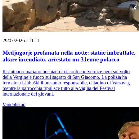
29/07/2026 - 11:11
Medjugorje profanata nella notte: statue imbrattate,
altare incendiato, arrestato un 31enne polacco
Il santuario mariano bosniaco fa i conti con vernice nera sul volto
della Vergine e fuoco sul sagrato di San Giacomo. La polizia ha
fermato a Ljubuški il presunto responsabile, cittadino di Varsavia,
mentre la parrocchia ripulisce tutto alla vigilia del Festival
internazionale dei giovani.
Vandalismo