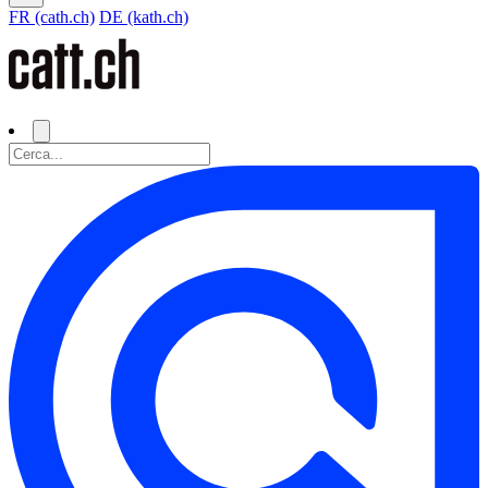
FR (cath.ch)
DE (kath.ch)