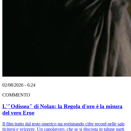
02/08/2026 - 6:24
COMMENTO
L'"Odissea" di Nolan: la Regola d'oro è la misura
del vero Eroe
Il film tratto dal testo omerico sta registrando cifre record nelle sale
ticinesi e svizzere. Un capolavoro, che se si discosta in talune parti