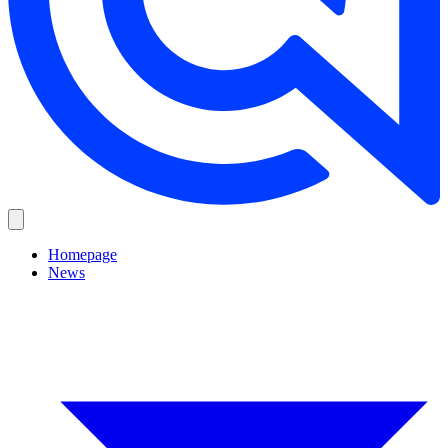
Homepage
News