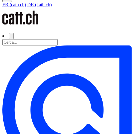
FR (cath.ch)
DE (kath.ch)