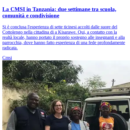
La CMSI in Tanzania: due settimane tra scuola,
comunità e condivisione
Si è conclusa l'esperienza di sette ticinesi accolti dalle suore del
Cottolengo nella cittadina di a Kisarawe. Qui, a contatto con la
realtà locale, hanno portato il proprio sostegno alle insegnanti e alla
parrocchia, dove hanno fatto esperienza di una fede profondamente
radicata.
Cmsi