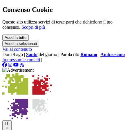
Consenso Cookie
Questo sito utilizza servizi di terze parti che richiedono il tuo
consenso.
Scopri di più
Accetta tutto
Accetta selezionati
Vai al contenuto
Dom 9 ago
|
Santo
del giorno
|
Parola rito
Romano
|
Ambrosiano
Impressum e contatti
|
IT