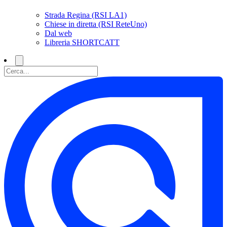
Strada Regina (RSI LA1)
Chiese in diretta (RSI ReteUno)
Dal web
Libreria SHORTCATT