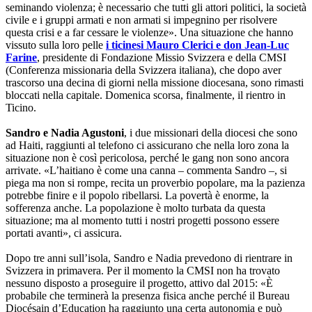
seminando violenza; è necessario che tutti gli attori politici, la società
civile e i gruppi armati e non armati si impegnino per risolvere
questa crisi e a far cessare le violenze». Una situazione che hanno
vissuto sulla loro pelle
i ticinesi Mauro Clerici e don Jean-Luc
Farine
, presidente di Fondazione Missio Svizzera e della CMSI
(Conferenza missionaria della Svizzera italiana), che dopo aver
trascorso una decina di giorni nella missione diocesana, sono rimasti
bloccati nella capitale. Domenica scorsa, finalmente, il rientro in
Ticino.
Sandro e Nadia Agustoni
, i due missionari della diocesi che sono
ad Haiti, raggiunti al telefono ci assicurano che nella loro zona la
situazione non è così pericolosa, perché le gang non sono ancora
arrivate. «L’haitiano è come una canna – commenta Sandro –, si
piega ma non si rompe, recita un proverbio popolare, ma la pazienza
potrebbe finire e il popolo ribellarsi. La povertà è enorme, la
sofferenza anche. La popolazione è molto turbata da questa
situazione; ma al momento tutti i nostri progetti possono essere
portati avanti», ci assicura.
Dopo tre anni sull’isola, Sandro e Nadia prevedono di rientrare in
Svizzera in primavera. Per il momento la CMSI non ha trovato
nessuno disposto a proseguire il progetto, attivo dal 2015: «È
probabile che terminerà la presenza fisica anche perché il Bureau
Diocésain d’Education ha raggiunto una certa autonomia e può