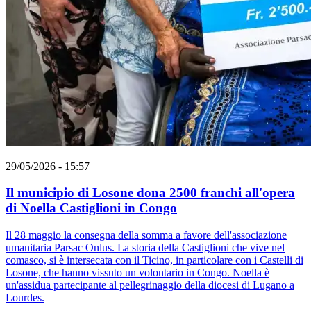
29/05/2026 - 15:57
Il municipio di Losone dona 2500 franchi all'opera
di Noella Castiglioni in Congo
Il 28 maggio la consegna della somma a favore dell'associazione
umanitaria Parsac Onlus. La storia della Castiglioni che vive nel
comasco, si è intersecata con il Ticino, in particolare con i Castelli di
Losone, che hanno vissuto un volontario in Congo. Noella è
un'assidua partecipante al pellegrinaggio della diocesi di Lugano a
Lourdes.