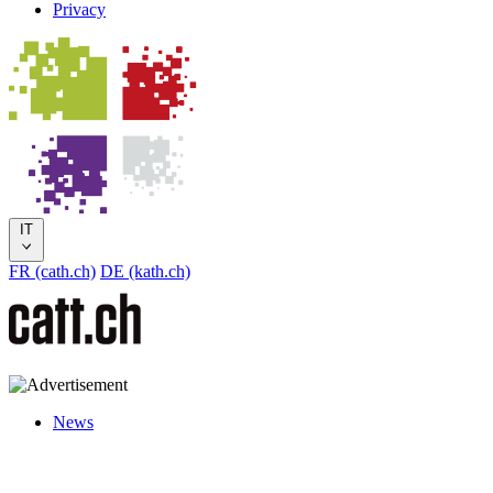
Privacy
IT
FR (cath.ch)
DE (kath.ch)
News