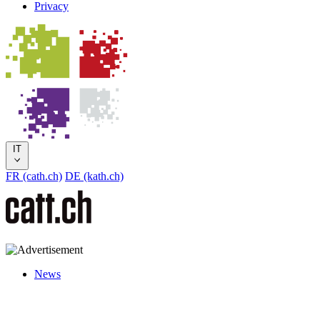
Privacy
IT
FR (cath.ch)
DE (kath.ch)
News