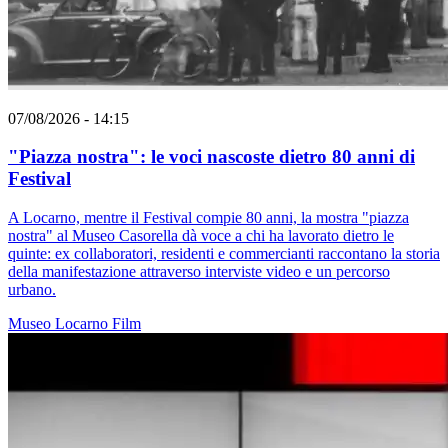
07/08/2026 - 14:15
"Piazza nostra": le voci nascoste dietro 80 anni di
Festival
A Locarno, mentre il Festival compie 80 anni, la mostra "piazza
nostra" al Museo Casorella dà voce a chi ha lavorato dietro le
quinte: ex collaboratori, residenti e commercianti raccontano la storia
della manifestazione attraverso interviste video e un percorso
urbano.
Museo
Locarno
Film