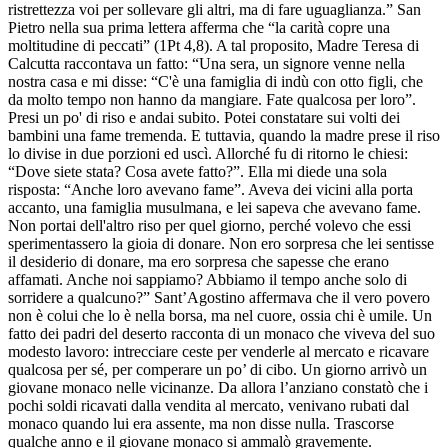
ristrettezza voi per sollevare gli altri, ma di fare uguaglianza.” San
Pietro nella sua prima lettera afferma che “la carità copre una
moltitudine di peccati” (1Pt 4,8). A tal proposito, Madre Teresa di
Calcutta raccontava un fatto: “Una sera, un signore venne nella
nostra casa e mi disse: “C'è una famiglia di indù con otto figli, che
da molto tempo non hanno da mangiare. Fate qualcosa per loro”.
Presi un po' di riso e andai subito. Potei constatare sui volti dei
bambini una fame tremenda. E tuttavia, quando la madre prese il riso
lo divise in due porzioni ed uscì. Allorché fu di ritorno le chiesi:
“Dove siete stata? Cosa avete fatto?”. Ella mi diede una sola
risposta: “Anche loro avevano fame”. Aveva dei vicini alla porta
accanto, una famiglia musulmana, e lei sapeva che avevano fame.
Non portai dell'altro riso per quel giorno, perché volevo che essi
sperimentassero la gioia di donare. Non ero sorpresa che lei sentisse
il desiderio di donare, ma ero sorpresa che sapesse che erano
affamati. Anche noi sappiamo? Abbiamo il tempo anche solo di
sorridere a qualcuno?” Sant’Agostino affermava che il vero povero
non è colui che lo è nella borsa, ma nel cuore, ossia chi è umile. Un
fatto dei padri del deserto racconta di un monaco che viveva del suo
modesto lavoro: intrecciare ceste per venderle al mercato e ricavare
qualcosa per sé, per comperare un po’ di cibo. Un giorno arrivò un
giovane monaco nelle vicinanze. Da allora l’anziano constatò che i
pochi soldi ricavati dalla vendita al mercato, venivano rubati dal
monaco quando lui era assente, ma non disse nulla. Trascorse
qualche anno e il giovane monaco si ammalò gravemente.