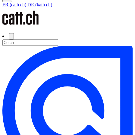
FR (cath.ch)
DE (kath.ch)