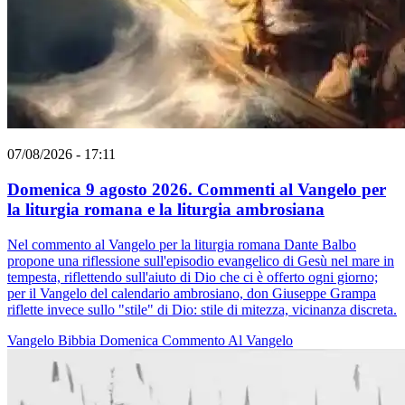
07/08/2026 - 17:11
Domenica 9 agosto 2026. Commenti al Vangelo per
la liturgia romana e la liturgia ambrosiana
Nel commento al Vangelo per la liturgia romana Dante Balbo
propone una riflessione sull'episodio evangelico di Gesù nel mare in
tempesta, riflettendo sull'aiuto di Dio che ci è offerto ogni giorno;
per il Vangelo del calendario ambrosiano, don Giuseppe Grampa
riflette invece sullo "stile" di Dio: stile di mitezza, vicinanza discreta.
Vangelo
Bibbia
Domenica
Commento Al Vangelo