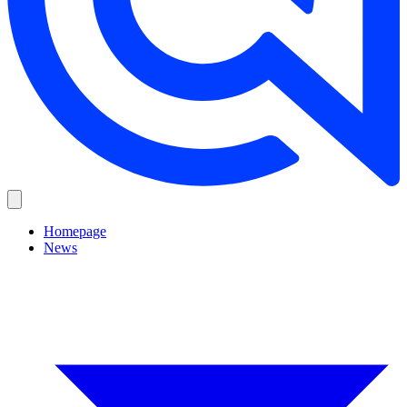
Homepage
News