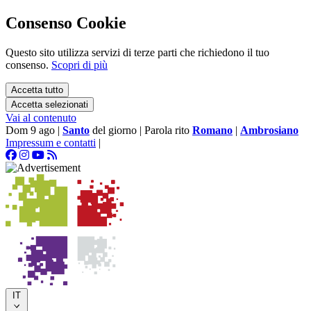
Consenso Cookie
Questo sito utilizza servizi di terze parti che richiedono il tuo
consenso.
Scopri di più
Accetta tutto
Accetta selezionati
Vai al contenuto
Dom 9 ago
|
Santo
del giorno
|
Parola rito
Romano
|
Ambrosiano
Impressum e contatti
|
IT