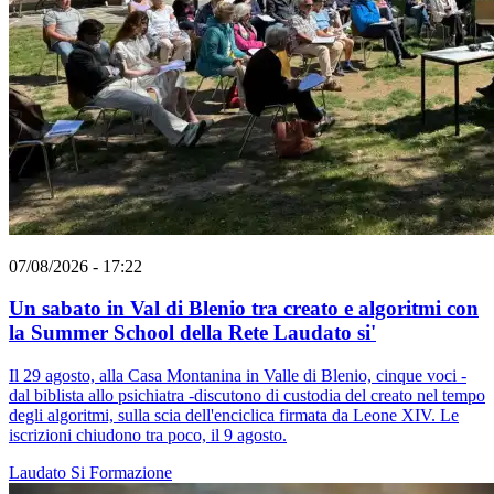
07/08/2026 - 17:22
Un sabato in Val di Blenio tra creato e algoritmi con
la Summer School della Rete Laudato si'
Il 29 agosto, alla Casa Montanina in Valle di Blenio, cinque voci -
dal biblista allo psichiatra -discutono di custodia del creato nel tempo
degli algoritmi, sulla scia dell'enciclica firmata da Leone XIV. Le
iscrizioni chiudono tra poco, il 9 agosto.
Laudato Si
Formazione