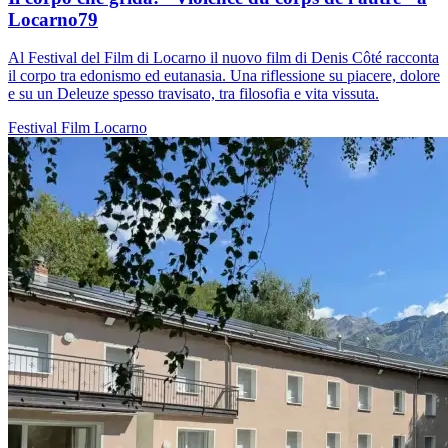
Locarno79
Al Festival del Film di Locarno il nuovo film di Denis Côté racconta
il corpo tra edonismo ed eutanasia. Una riflessione su piacere, dolore
e su un Deleuze spesso travisato, tra filosofia e vita vissuta.
Festival
Film
Locarno