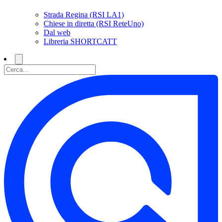
Strada Regina (RSI LA1)
Chiese in diretta (RSI ReteUno)
Dal web
Libreria SHORTCATT