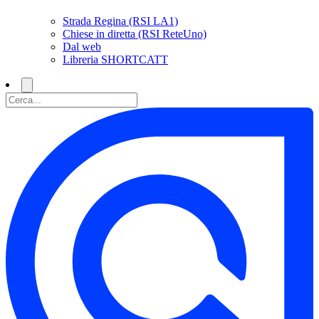
Strada Regina (RSI LA1)
Chiese in diretta (RSI ReteUno)
Dal web
Libreria SHORTCATT