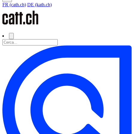
FR (cath.ch)
DE (kath.ch)