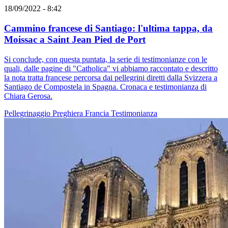
18/09/2022 - 8:42
Cammino francese di Santiago: l'ultima tappa, da
Moissac a Saint Jean Pied de Port
Si conclude, con questa puntata, la serie di testimonianze con le
quali, dalle pagine di "Catholica" vi abbiamo raccontato e descritto
la nota tratta francese percorsa dai pellegrini diretti dalla Svizzera a
Santiago de Compostela in Spagna. Cronaca e testimonianza di
Chiara Gerosa.
Pellegrinaggio
Preghiera
Francia
Testimonianza