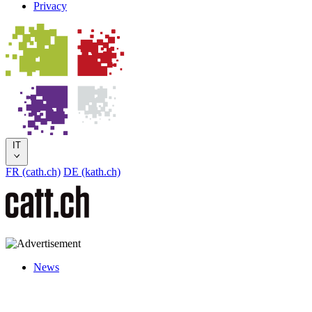
Privacy
IT
FR (cath.ch)
DE (kath.ch)
News