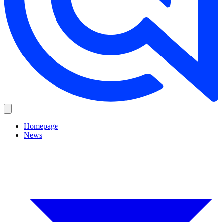
Homepage
News