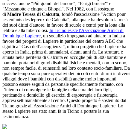
successi anche "Più grandi dell'amore", "Parigi brucia?" e
"Mezzanotte e cinque a Bhopal". Nel 1982, con il sostegno
di
Madre Teresa di Calcutta
, fondò l'associazione "Action pour
les enfants des lépreux de Calcutta", alla quale ha devoluto la metà
dei suoi diritti d'autore, in favore di scuole e centri per la lotta alla
lebbra e alla tubercolosi.
In Ticino esiste l'Associazione Amici di
Dominique Lapierre
, un sodalizio impegnato ad aiutare in India a
favore dei progetti di Lapierre in particolare del centro ABC che
significa “Casa dell’accoglienza”, ultimo progetto che Lapierre ha
aperto in India, prima di ammalarsi, alcuni anni fa. La struttura è
situata nella periferia di Calcutta ed accoglie più di 300 bambine e
bambini portatori di gravi disabilità fisiche e mentali, con lo scopo,
non sempre facile, di reinserirli nel loro contesto socio-familiare. Da
qualche tempo sono pure operativi dei piccoli centri diurni in diversi
villaggi dove i bambini con disabilità anche molto importanti,
possono essere seguiti da personale specificamente formato, con
l’intento di coinvolgere le famiglie nella cura dei loro figli,
praticando a domicilio gli esercizi di ergoterapia e fisioterapia
appresi settimanalmente al centro. Questo progetto è sostenuto dal
Ticino grazie all'Associazione Amici di Dominique Lapierre. Lo
stesso Lapierre era stato anni fa in Ticino a portare la sua
testimonianza.