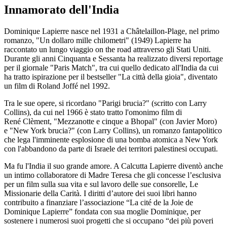
Innamorato dell'India
Dominique Lapierre nasce nel 1931 a Châtelaillon-Plage, nel primo
romanzo, "Un dollaro mille chilometri" (1949) Lapierre ha
raccontato un lungo viaggio on the road attraverso gli Stati Uniti.
Durante gli anni Cinquanta e Sessanta ha realizzato diversi reportage
per il giornale "Paris Match", tra cui quello dedicato all'India da cui
ha tratto ispirazione per il bestseller "La città della gioia", diventato
un film di Roland Joffé nel 1992.
Tra le sue opere, si ricordano "Parigi brucia?" (scritto con Larry
Collins), da cui nel 1966 è stato tratto l'omonimo film di
René Clèment, "Mezzanotte e cinque a Bhopal" (con Javier Moro)
e "New York brucia?" (con Larry Collins), un romanzo fantapolitico
che lega l'imminente esplosione di una bomba atomica a New York
con l'abbandono da parte di Israele dei territori palestinesi occupati.
Ma fu l'India il suo grande amore. A Calcutta Lapierre diventò anche
un intimo collaboratore di Madre Teresa che gli concesse l’esclusiva
per un film sulla sua vita e sul lavoro delle sue consorelle, Le
Missionarie della Carità. I diritti d’autore dei suoi libri hanno
contribuito a finanziare l’associazione “La cité de la Joie de
Dominique Lapierre” fondata con sua moglie Dominique, per
sostenere i numerosi suoi progetti che si occupano “dei più poveri