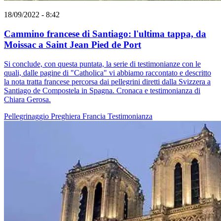
18/09/2022 - 8:42
Cammino francese di Santiago: l'ultima tappa, da
Moissac a Saint Jean Pied de Port
Si conclude, con questa puntata, la serie di testimonianze con le
quali, dalle pagine di "Catholica" vi abbiamo raccontato e descritto
la nota tratta francese percorsa dai pellegrini diretti dalla Svizzera a
Santiago de Compostela in Spagna. Cronaca e testimonianza di
Chiara Gerosa.
Pellegrinaggio
Preghiera
Francia
Testimonianza