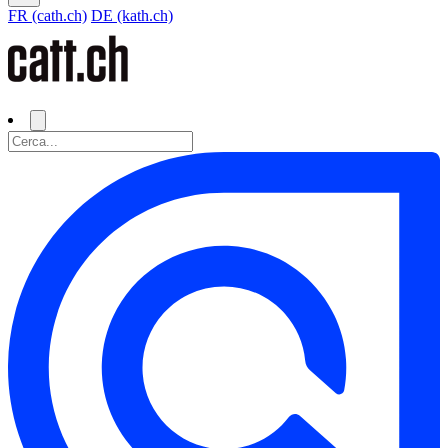
FR (cath.ch)
DE (kath.ch)