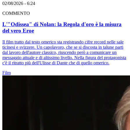
02/08/2026 - 6:24
COMMENTO
L'"Odissea" di Nolan: la Regola d'oro è la misura
del vero Eroe
Il film tratto dal testo omerico sta registrando cifre record nelle sale
ticinesi e svizzere. Un capolavoro, che se si discosta in talune parti
dal lavoro dell'autore classico, riuscendo però a comunicare un
messaggio attuale e di altissimo livello. Nella figura del protagonista
c'è il ritratto più dell'Ulisse di Dante che di quello omerico.
Film