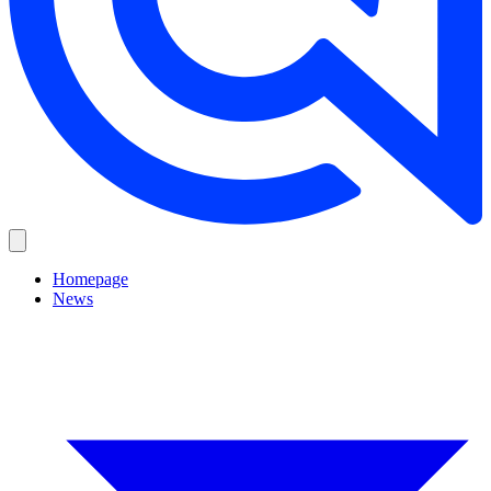
Homepage
News