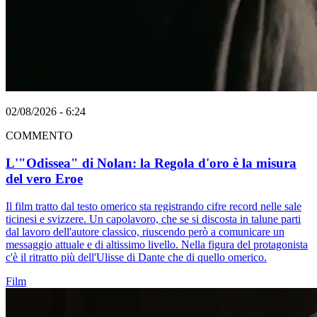
02/08/2026 - 6:24
COMMENTO
L'"Odissea" di Nolan: la Regola d'oro è la misura
del vero Eroe
Il film tratto dal testo omerico sta registrando cifre record nelle sale
ticinesi e svizzere. Un capolavoro, che se si discosta in talune parti
dal lavoro dell'autore classico, riuscendo però a comunicare un
messaggio attuale e di altissimo livello. Nella figura del protagonista
c'è il ritratto più dell'Ulisse di Dante che di quello omerico.
Film