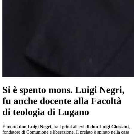
Si è spento mons. Luigi Negri,
fu anche docente alla Facoltà
di teologia di Lugano
È morto
don Luigi Negri
, tra i primi allievi di
don Luigi Giussani
,
fondatore di Comunione e liberazione. Il prelato è spirato nella casa