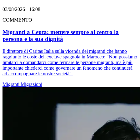
03/08/2026 - 16:08
COMMENTO
Migranti a Ceuta: mettere sempre al centro la
persona e la sua dignità
Il direttore di Caritas Italia sulla vicenda dei migranti che hanno
raggiunto le coste dell'exclave spagnola in Marocco: "Non possiamo
limitarci a domandarci come fermare le persone migranti, ma è più
importante chiederci come governare un fenomeno che continuerà
ad accompagnare le nostre società".
Migranti
Migrazioni