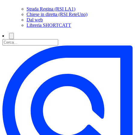
Strada Regina (RSI LA1)
Chiese in diretta (RSI ReteUno)
Dal web
Libreria SHORTCATT