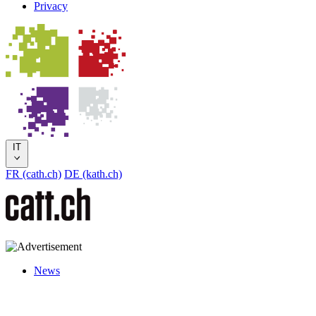
Privacy
IT
FR (cath.ch)
DE (kath.ch)
News