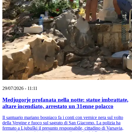
29/07/2026 - 11:11
Medjugorje profanata nella notte: statue imbrattate,
altare incendiato, arrestato un 31enne polacco
Il santuario mariano bosniaco fa i conti con vernice nera sul volto
della Vergine e fuoco sul sagrato di San Giacomo. La polizia ha
fermato a Ljubuški il presunto responsabile, cittadino di Varsavia,