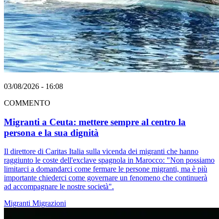
03/08/2026 - 16:08
COMMENTO
Migranti a Ceuta: mettere sempre al centro la
persona e la sua dignità
Il direttore di Caritas Italia sulla vicenda dei migranti che hanno
raggiunto le coste dell'exclave spagnola in Marocco: "Non possiamo
limitarci a domandarci come fermare le persone migranti, ma è più
importante chiederci come governare un fenomeno che continuerà
ad accompagnare le nostre società".
Migranti
Migrazioni