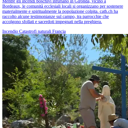
Mentre gli incendi boschivi infuriano in Gironda, vicino a
Bordeaux, le comunità ecclesiali locali si organizzano per sostenere
materialmente e spiritualmente la popolazione colpita. cath.ch ha
raccolto alcune testimonianze sul campo, tra parrocchie che
accolgono sfollati e sacerdoti impegnati nella preghiera.
Incendio
Catastrofi naturali
Francia