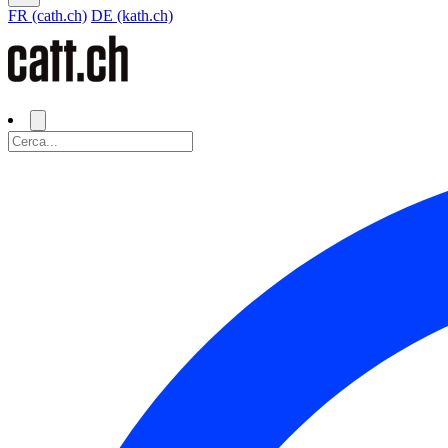
FR (cath.ch)
DE (kath.ch)