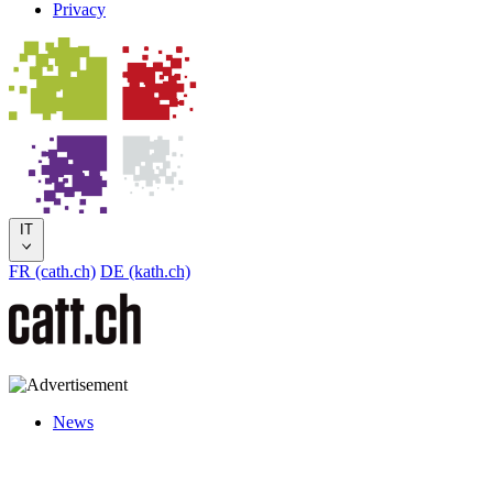
Privacy
IT
FR (cath.ch)
DE (kath.ch)
News