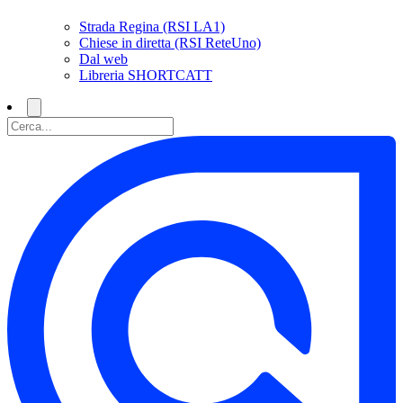
Strada Regina (RSI LA1)
Chiese in diretta (RSI ReteUno)
Dal web
Libreria SHORTCATT