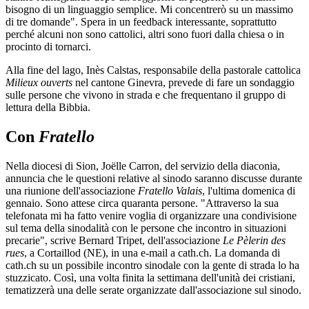
bisogno di un linguaggio semplice. Mi concentrerò su un massimo
di tre domande". Spera in un feedback interessante, soprattutto
perché alcuni non sono cattolici, altri sono fuori dalla chiesa o in
procinto di tornarci.
Alla fine del lago, Inès Calstas, responsabile della pastorale cattolica
Milieux ouverts
nel cantone Ginevra, prevede di fare un sondaggio
sulle persone che vivono in strada e che frequentano il gruppo di
lettura della Bibbia.
Con
Fratello
Nella diocesi di Sion, Joëlle Carron, del servizio della diaconia,
annuncia che le questioni relative al sinodo saranno discusse durante
una riunione dell'associazione
Fratello Valais
, l'ultima domenica di
gennaio. Sono attese circa quaranta persone. "Attraverso la sua
telefonata mi ha fatto venire voglia di organizzare una condivisione
sul tema della sinodalità con le persone che incontro in situazioni
precarie", scrive Bernard Tripet, dell'associazione
Le Pèlerin des
rues
, a Cortaillod (NE), in una e-mail a cath.ch. La domanda di
cath.ch su un possibile incontro sinodale con la gente di strada lo ha
stuzzicato. Così, una volta finita la settimana dell'unità dei cristiani,
tematizzerà una delle serate organizzate dall'associazione sul sinodo.