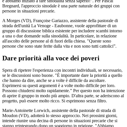
e abbiamo iniziato a fare sinodalità senza saperlo!”. Per Pascal
Bregnard, l'approccio sinodale è una parte naturale dei gruppi con
persone in situazioni precarie.
A Morges (VD), Françoise Gariazzo, assistente della pastorale di
strada dell'unità La Venoge - Eaubonne, vuole approfittare di un
gruppo di discussione biblica esistente per includere scambi intorno
a una o due domande sulla sinodalità. In particolare, in relazione
all'ascolto delle persone al di fuori della chiesa. "Queste sono
persone che sono state ferite dalla vita e non sono tutti cattolici”.
Dare priorità alla voce dei poveri
Spera di ripetere l'esperienza con incontri individuali, se necessario,
se le discussioni sono buone. "È importante dare la priorità a quello
che hanno da dire, anche se a volte è difficile da ascoltare.
Esprimersi su questi argomenti è a volte molto difficile per loro.
Possono chiudersi molto rapidamente.” Per questo non ha intenzione
di aprire il gruppo in modo più ampio. D'altra parte, se aderiscono al
progetto, può essere molto ricco. Si esprimono senza filtro.
Marie-Antoinette Lorwich, assistente della pastorale di strada di
Moudon (VD), adotterà lo stesso approccio. Nei prossimi giorni,
intende riunire una decina di persone in situazioni precarie che si
stanno reintegrando dopo un soggiorno in prigione. "Abbiamo