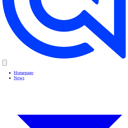
Homepage
News