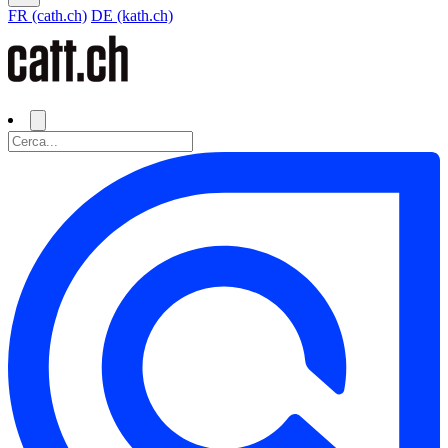
FR (cath.ch)
DE (kath.ch)