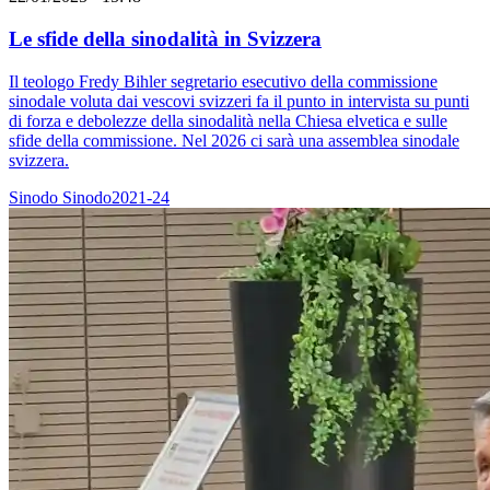
Le sfide della sinodalità in Svizzera
Il teologo Fredy Bihler segretario esecutivo della commissione
sinodale voluta dai vescovi svizzeri fa il punto in intervista su punti
di forza e debolezze della sinodalità nella Chiesa elvetica e sulle
sfide della commissione. Nel 2026 ci sarà una assemblea sinodale
svizzera.
Sinodo
Sinodo2021-24