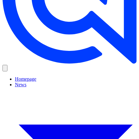
Homepage
News