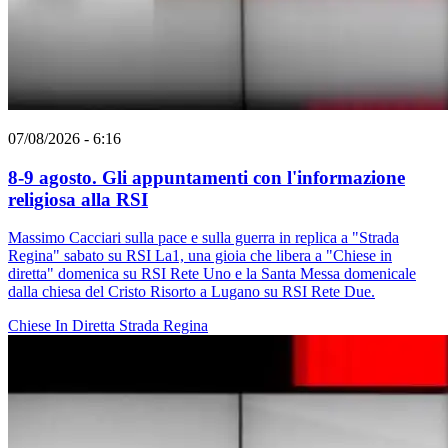
07/08/2026 - 6:16
8-9 agosto. Gli appuntamenti con l'informazione
religiosa alla RSI
Massimo Cacciari sulla pace e sulla guerra in replica a "Strada
Regina" sabato su RSI La1, una gioia che libera a "Chiese in
diretta" domenica su RSI Rete Uno e la Santa Messa domenicale
dalla chiesa del Cristo Risorto a Lugano su RSI Rete Due.
Chiese In Diretta
Strada Regina