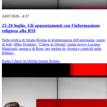
24/07/2026 - 4:37
25-26 luglio. Gli appuntamenti con l'informazione
religiosa alla RSI
Nella replica di Strada Regina la testimonianza dell'astronauta, uomo
di fede, Mike Hopkins. "Chiese in Diretta" ospita invece Luciano
Manicardi, monaco di Bose, per parlare di «Ironia e comicità nella
Bibbia».
Radio
Chiese In Diretta
Strada Regina