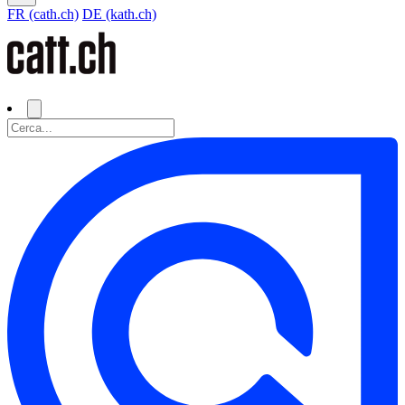
FR (cath.ch)
DE (kath.ch)