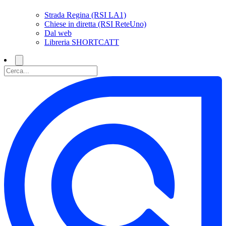
Strada Regina (RSI LA1)
Chiese in diretta (RSI ReteUno)
Dal web
Libreria SHORTCATT