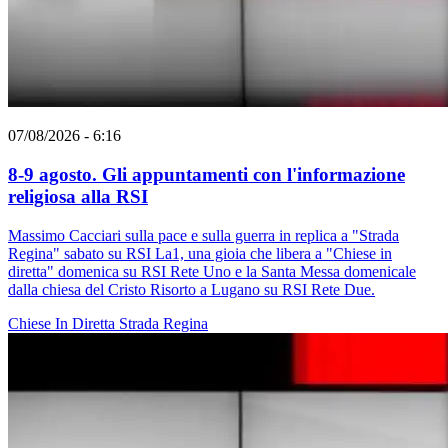
07/08/2026 - 6:16
8-9 agosto. Gli appuntamenti con l'informazione
religiosa alla RSI
Massimo Cacciari sulla pace e sulla guerra in replica a "Strada
Regina" sabato su RSI La1, una gioia che libera a "Chiese in
diretta" domenica su RSI Rete Uno e la Santa Messa domenicale
dalla chiesa del Cristo Risorto a Lugano su RSI Rete Due.
Chiese In Diretta
Strada Regina