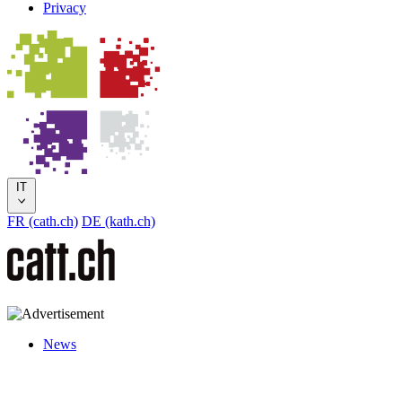
Privacy
IT
FR (cath.ch)
DE (kath.ch)
News