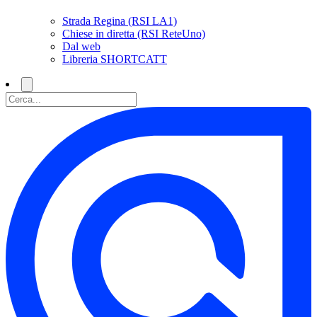
Strada Regina (RSI LA1)
Chiese in diretta (RSI ReteUno)
Dal web
Libreria SHORTCATT