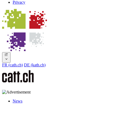
Privacy
IT
FR (cath.ch)
DE (kath.ch)
News