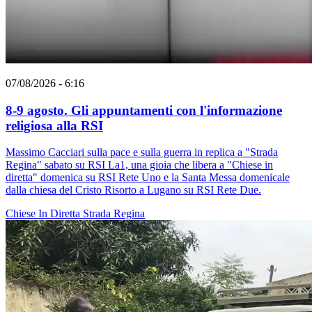
07/08/2026 - 6:16
8-9 agosto. Gli appuntamenti con l'informazione
religiosa alla RSI
Massimo Cacciari sulla pace e sulla guerra in replica a "Strada
Regina" sabato su RSI La1, una gioia che libera a "Chiese in
diretta" domenica su RSI Rete Uno e la Santa Messa domenicale
dalla chiesa del Cristo Risorto a Lugano su RSI Rete Due.
Chiese In Diretta
Strada Regina