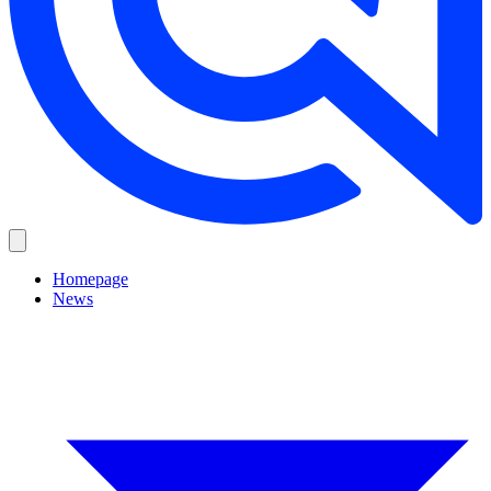
Homepage
News