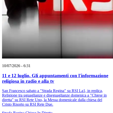
10/07/2026 - 6:31
11 e 12 luglio. Gli appuntamenti con l'informazione
religiosa in radio e alla tv
San Francesco sabato a "Strada Regina" su RSI La1, in replica,
Religione tra uguaglianze e diseguaglianze domenica a "Chiese in
diretta" su RSI Rete Uno, la Messa domenicale dalla chiesa del
Cristo Risorto su RSI Rete Due.
Strada Regina
Chiese In Diretta