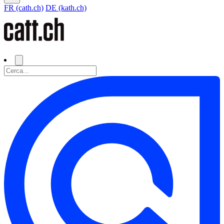
FR (cath.ch)
DE (kath.ch)