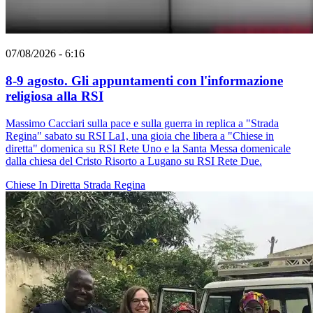
07/08/2026 - 6:16
8-9 agosto. Gli appuntamenti con l'informazione
religiosa alla RSI
Massimo Cacciari sulla pace e sulla guerra in replica a "Strada
Regina" sabato su RSI La1, una gioia che libera a "Chiese in
diretta" domenica su RSI Rete Uno e la Santa Messa domenicale
dalla chiesa del Cristo Risorto a Lugano su RSI Rete Due.
Chiese In Diretta
Strada Regina