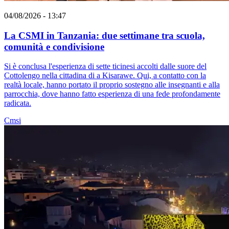
04/08/2026 - 13:47
La CSMI in Tanzania: due settimane tra scuola,
comunità e condivisione
Si è conclusa l'esperienza di sette ticinesi accolti dalle suore del
Cottolengo nella cittadina di a Kisarawe. Qui, a contatto con la
realtà locale, hanno portato il proprio sostegno alle insegnanti e alla
parrocchia, dove hanno fatto esperienza di una fede profondamente
radicata.
Cmsi