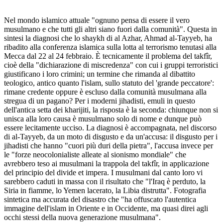
Nel mondo islamico attuale "ognuno pensa di essere il vero
musulmano e che tutti gli altri siano fuori dalla comunità". Questa in
sintesi la diagnosi che lo shaykh di al Azhar, Ahmad al-Tayyeb, ha
ribadito alla conferenza islamica sulla lotta al terrorismo tenutasi alla
Mecca dal 22 al 24 febbraio. È tecnicamente il problema del takfîr,
cioè della "dichiarazione di miscredenza" con cui i gruppi terroristici
giustificano i loro crimini; un termine che rimanda al dibattito
teologico, antico quanto l'islam, sullo statuto del 'grande peccatore':
rimane credente oppure è escluso dalla comunità musulmana alla
stregua di un pagano? Per i moderni jihadisti, emuli in questo
dell'antica setta dei kharijiti, la risposta è la seconda: chiunque non si
unisca alla loro causa è musulmano solo di nome e dunque può
essere lecitamente ucciso. La diagnosi è accompagnata, nel discorso
di al-Tayyeb, da un moto di disgusto e da un'accusa: il disgusto per i
jihadisti che hanno "cuori più duri della pietra", l'accusa invece per
le "forze neocolonialiste alleate al sionismo mondiale" che
avrebbero teso ai musulmani la trappola del takfîr, in applicazione
del principio del divide et impera. I musulmani dal canto loro vi
sarebbero caduti in massa con il risultato che "l'Iraq è perduto, la
Siria in fiamme, lo Yemen lacerato, la Libia distrutta". Fotografia
sintetica ma accurata del disastro che "ha offuscato l'autentica
immagine dell'islam in Oriente e in Occidente, ma quasi direi agli
occhi stessi della nuova generazione musulmana".