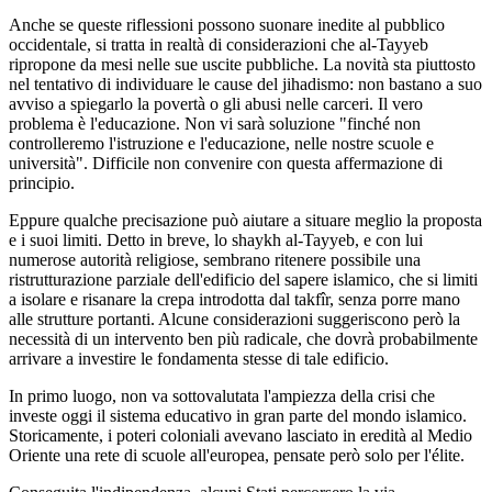
Anche se queste riflessioni possono suonare inedite al pubblico
occidentale, si tratta in realtà di considerazioni che al-Tayyeb
ripropone da mesi nelle sue uscite pubbliche. La novità sta piuttosto
nel tentativo di individuare le cause del jihadismo: non bastano a suo
avviso a spiegarlo la povertà o gli abusi nelle carceri. Il vero
problema è l'educazione. Non vi sarà soluzione "finché non
controlleremo l'istruzione e l'educazione, nelle nostre scuole e
università". Difficile non convenire con questa affermazione di
principio.
Eppure qualche precisazione può aiutare a situare meglio la proposta
e i suoi limiti. Detto in breve, lo shaykh al-Tayyeb, e con lui
numerose autorità religiose, sembrano ritenere possibile una
ristrutturazione parziale dell'edificio del sapere islamico, che si limiti
a isolare e risanare la crepa introdotta dal takfîr, senza porre mano
alle strutture portanti. Alcune considerazioni suggeriscono però la
necessità di un intervento ben più radicale, che dovrà probabilmente
arrivare a investire le fondamenta stesse di tale edificio.
In primo luogo, non va sottovalutata l'ampiezza della crisi che
investe oggi il sistema educativo in gran parte del mondo islamico.
Storicamente, i poteri coloniali avevano lasciato in eredità al Medio
Oriente una rete di scuole all'europea, pensate però solo per l'élite.