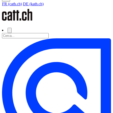
FR (cath.ch)
DE (kath.ch)