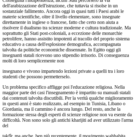
Conseguita l'indipendenza, alcuni Stati percorsero la via
dell'arabizzazione dell'istruzione, che tuttavia si risolse in un
sostanziale fallimento. Ancora oggi in quasi tutti i Paesi arabi le
materie scientifiche, oltre il livello elementare, sono insegnate
direttamente in inglese o francese, fatto che certo non aiuta a
risolvere il dualismo tra scienze moderne e cultura tradizionale. Ma
soprattutto gli Stati post-coloniali, a eccezione delle monarchie
petrolifere, hanno assistito impotenti al tracollo del proprio sistema
educativo a causa dell'esplosione demografica, accompagnata
talvolta da politiche economiche dissennate. In Egitto oggi gli
insegnanti statali ricevono uno stipendio irrisorio. Di conseguenza
molti di loro semplicemente non
insegnano e vivono impartendo lezioni private a quelli tra i loro
studenti che possono permetterselo.
Un problema specifico affligge poi l'educazione religiosa. Nella
maggior parte dei casi l'insegnamento è impartito su manuali statali
dai contenuti talvolta discutibili. Per la verità qualche miglioramento
in questi anni è stato realizzato, ad esempio in Tunisia, Libano o
Giordania, ma il cammino è ancora lungo. Del resto, anche la
formazione stessa degli esperti di scienze religiose non va esente da
difficoltà. Non sono solo gli antichi kharijiti ad aver utilizzato l'arma
del
takfîr, ma anche, ben più recentemente, il movimento wahhabita,