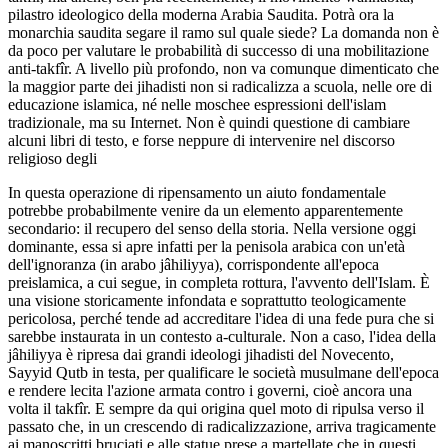
pilastro ideologico della moderna Arabia Saudita. Potrà ora la
monarchia saudita segare il ramo sul quale siede? La domanda non è
da poco per valutare le probabilità di successo di una mobilitazione
anti-takfîr. A livello più profondo, non va comunque dimenticato che
la maggior parte dei jihadisti non si radicalizza a scuola, nelle ore di
educazione islamica, né nelle moschee espressioni dell'islam
tradizionale, ma su Internet. Non è quindi questione di cambiare
alcuni libri di testo, e forse neppure di intervenire nel discorso
religioso degli
In questa operazione di ripensamento un aiuto fondamentale
potrebbe probabilmente venire da un elemento apparentemente
secondario: il recupero del senso della storia. Nella versione oggi
dominante, essa si apre infatti per la penisola arabica con un'età
dell'ignoranza (in arabo jâhiliyya), corrispondente all'epoca
preislamica, a cui segue, in completa rottura, l'avvento dell'Islam. È
una visione storicamente infondata e soprattutto teologicamente
pericolosa, perché tende ad accreditare l'idea di una fede pura che si
sarebbe instaurata in un contesto a-culturale. Non a caso, l'idea della
jâhiliyya è ripresa dai grandi ideologi jihadisti del Novecento,
Sayyid Qutb in testa, per qualificare le società musulmane dell'epoca
e rendere lecita l'azione armata contro i governi, cioè ancora una
volta il takfîr. E sempre da qui origina quel moto di ripulsa verso il
passato che, in un crescendo di radicalizzazione, arriva tragicamente
ai manoscritti bruciati e alle statue prese a martellate che in questi