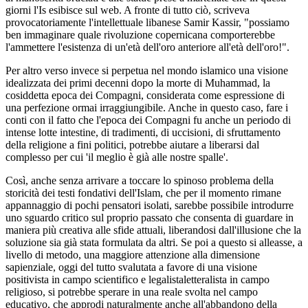
giorni l'Is esibisce sul web. A fronte di tutto ciò, scriveva
provocatoriamente l'intellettuale libanese Samir Kassir, "possiamo
ben immaginare quale rivoluzione copernicana comporterebbe
l'ammettere l'esistenza di un'età dell'oro anteriore all'età dell'oro!".
Per altro verso invece si perpetua nel mondo islamico una visione
idealizzata dei primi decenni dopo la morte di Muhammad, la
cosiddetta epoca dei Compagni, considerata come espressione di
una perfezione ormai irraggiungibile. Anche in questo caso, fare i
conti con il fatto che l'epoca dei Compagni fu anche un periodo di
intense lotte intestine, di tradimenti, di uccisioni, di sfruttamento
della religione a fini politici, potrebbe aiutare a liberarsi dal
complesso per cui 'il meglio è già alle nostre spalle'.
Così, anche senza arrivare a toccare lo spinoso problema della
storicità dei testi fondativi dell'Islam, che per il momento rimane
appannaggio di pochi pensatori isolati, sarebbe possibile introdurre
uno sguardo critico sul proprio passato che consenta di guardare in
maniera più creativa alle sfide attuali, liberandosi dall'illusione che la
soluzione sia già stata formulata da altri. Se poi a questo si alleasse, a
livello di metodo, una maggiore attenzione alla dimensione
sapienziale, oggi del tutto svalutata a favore di una visione
positivista in campo scientifico e legalistaletteralista in campo
religioso, si potrebbe sperare in una reale svolta nel campo
educativo, che approdi naturalmente anche all'abbandono della