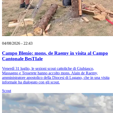
04/08/2026 - 22:43
Campo Blenio: mons. de Raemy in visita al Campo
Cantonale BesTIale
Venerdì 31 luglio, le sezioni scout cattoliche di Giubiasco,
Massagno e Tesserete hanno accolto mons. Alain de Raemy,
amministratore apostolico della Diocesi di Lugano, che in una visita
informale ha dialogato con gli scout.
Scout