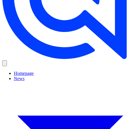
Homepage
News