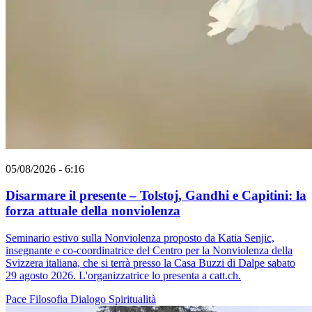
05/08/2026 - 6:16
Disarmare il presente – Tolstoj, Gandhi e Capitini: la
forza attuale della nonviolenza
Seminario estivo sulla Nonviolenza proposto da Katia Senjic,
insegnante e co-coordinatrice del Centro per la Nonviolenza della
Svizzera italiana, che si terrà presso la Casa Buzzi di Dalpe sabato
29 agosto 2026. L'organizzatrice lo presenta a catt.ch.
Pace
Filosofia
Dialogo
Spiritualità