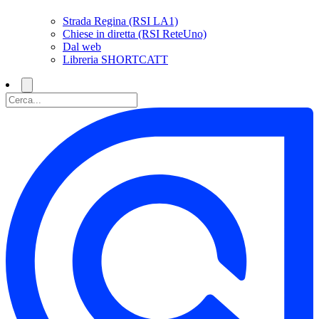
Strada Regina (RSI LA1)
Chiese in diretta (RSI ReteUno)
Dal web
Libreria SHORTCATT