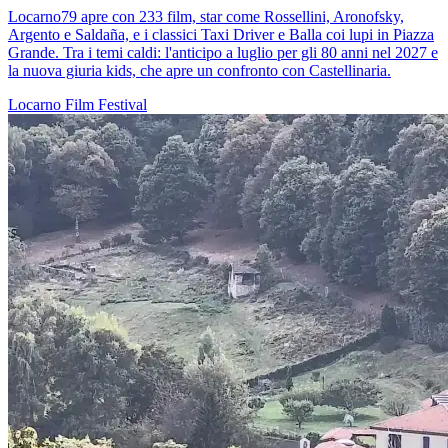
Locarno79 apre con 233 film, star come Rossellini, Aronofsky,
Argento e Saldaña, e i classici Taxi Driver e Balla coi lupi in Piazza
Grande. Tra i temi caldi: l'anticipo a luglio per gli 80 anni nel 2027 e
la nuova giuria kids, che apre un confronto con Castellinaria.
Locarno
Film
Festival