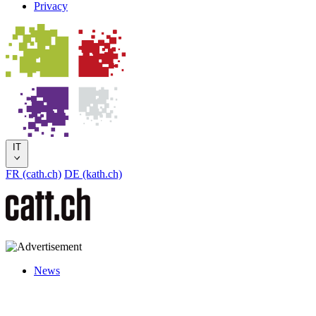
Privacy
IT
FR (cath.ch)
DE (kath.ch)
News