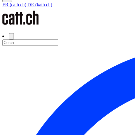
FR (cath.ch)
DE (kath.ch)