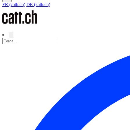
FR (cath.ch)
DE (kath.ch)