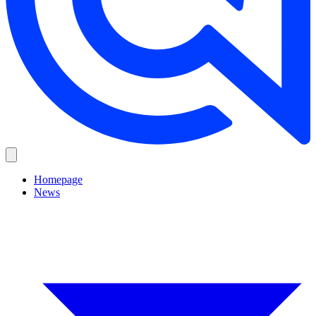
Homepage
News