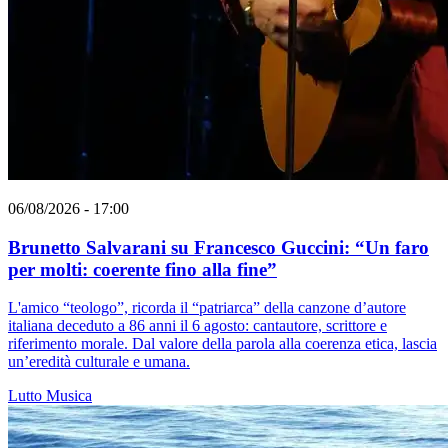
06/08/2026 - 17:00
Brunetto Salvarani su Francesco Guccini: “Un faro
per molti: coerente fino alla fine”
L'amico “teologo”, ricorda il “patriarca” della canzone d’autore
italiana deceduto a 86 anni il 6 agosto: cantautore, scrittore e
riferimento morale. Dal valore della parola alla coerenza etica, lascia
un’eredità culturale e umana.
Lutto
Musica