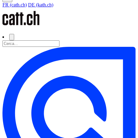
FR (cath.ch)
DE (kath.ch)