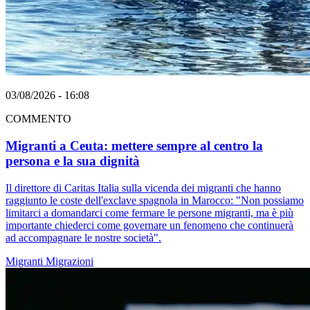
03/08/2026 - 16:08
COMMENTO
Migranti a Ceuta: mettere sempre al centro la
persona e la sua dignità
Il direttore di Caritas Italia sulla vicenda dei migranti che hanno
raggiunto le coste dell'exclave spagnola in Marocco: "Non possiamo
limitarci a domandarci come fermare le persone migranti, ma è più
importante chiederci come governare un fenomeno che continuerà
ad accompagnare le nostre società".
Migranti
Migrazioni