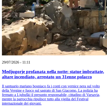
29/07/2026 - 11:11
Medjugorje profanata nella notte: statue imbrattate,
altare incendiato, arrestato un 31enne polacco
Il santuario mariano bosniaco fa i conti con vernice nera sul volto
della Vergine e fuoco sul sagrato di San Giacomo. La polizia ha
fermato a Ljubuški il presunto responsabile, cittadino di Varsavia,
mentre la parrocchia ripulisce tutto alla vigilia del Festival
internazionale dei giovani.