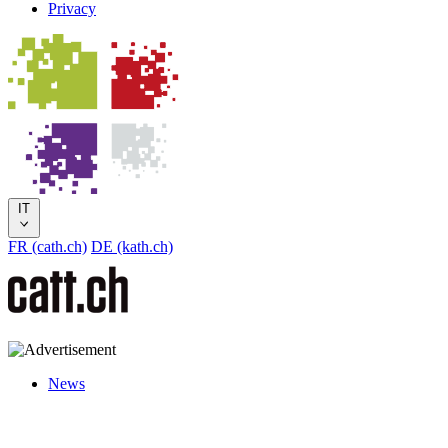
Privacy
IT
FR (cath.ch)
DE (kath.ch)
News