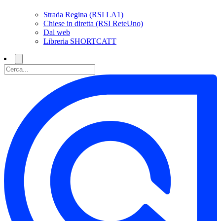
Strada Regina (RSI LA1)
Chiese in diretta (RSI ReteUno)
Dal web
Libreria SHORTCATT