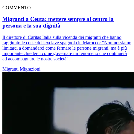
COMMENTO
Migranti a Ceuta: mettere sempre al centro la
persona e la sua dignità
Il direttore di Caritas Italia sulla vicenda dei migranti che hanno
raggiunto le coste dell'exclave spagnola in Marocco: "Non possiamo
limitarci a domandarci come fermare le persone migranti, ma è più
importante chiederci come governare un fenomeno che continuerà
ad accompagnare le nostre società".
Migranti
Migrazioni