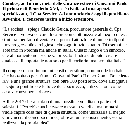
Combes, ad Introd, meta delle vacanze estive di Giovanni Paolo
II prima e di Benedetto XVI, si è rivolta ad una agenzia
specializzata, il Cpa Service. Ad annunciarlo è oggi il quotidiano
Avvenire. Il concorso uscirà a inizio settembre.
“La società – spiega Claudio Guida, procuratore generale di Cpa
Service – voleva cercare di capire come ottimizzare al meglio questa
struttura, per farla diventare un polo di attrazione di un certo tipo di
turismo giovanile e religioso, che oggi funziona tanto. Di esempi ne
abbiamo in Polonia ma anche in Italia. Questo luogo è un simbolo,
che al momento non viene valorizzato. L’idea è di poter creare
qualcosa di importante non solo per il territorio, ma per tutta Italia”.
Il complesso, con importanti costi di gestione, comprende lo chalet
che ha ospitato per 10 anni Giovanni Paolo II e per 2 anni Benedetto
XV e una grande struttura, con oltre 100 posti letto, dove alloggiava
il seguito pontificio e le forze della sicurezza, utilizzata ora come
casa vacanza per la diocesi.
A fine 2017 si era parlato di una possibile vendita da parte dei
salesiani. “Potrebbe anche essere messa in vendita, ma prima si
vuole capire cosa fare di questa struttura, come utilizzarla al meglio.
Chi vincerà il concorso di idee, oltre ad un riconoscimento, vedrà
realizzata la propria idea”.