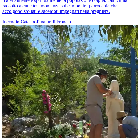
materialmente e spiritualmente la popolazione colpita. cath.ch ha
raccolto alcune testimonianze sul campo, tra parrocchie che
accolgono sfollati e sacerdoti impegnati nella preghiera.
Incendio
Catastrofi naturali
Francia