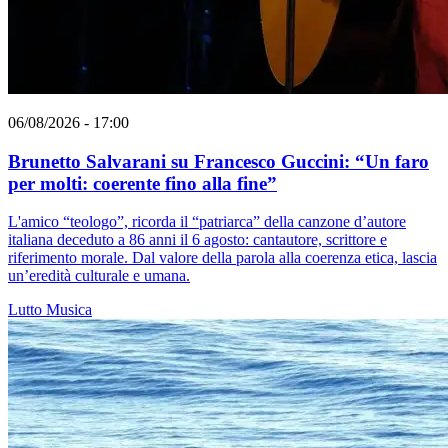
06/08/2026 - 17:00
Brunetto Salvarani su Francesco Guccini: “Un faro
per molti: coerente fino alla fine”
L'amico “teologo”, ricorda il “patriarca” della canzone d’autore
italiana deceduto a 86 anni il 6 agosto: cantautore, scrittore e
riferimento morale. Dal valore della parola alla coerenza etica, lascia
un’eredità culturale e umana.
Lutto
Musica