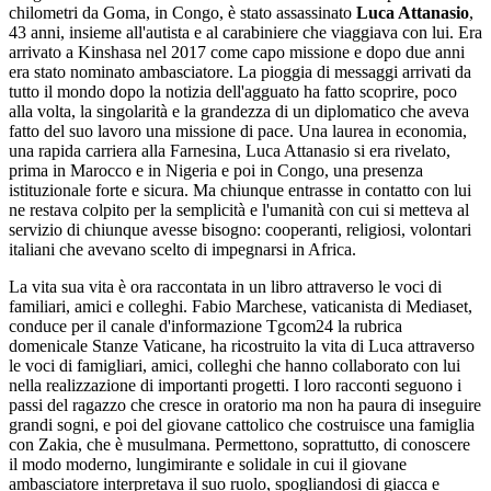
chilometri da Goma, in Congo, è stato assassinato
Luca Attanasio
,
43 anni, insieme all'autista e al carabiniere che viaggiava con lui. Era
arrivato a Kinshasa nel 2017 come capo missione e dopo due anni
era stato nominato ambasciatore. La pioggia di messaggi arrivati da
tutto il mondo dopo la notizia dell'agguato ha fatto scoprire, poco
alla volta, la singolarità e la grandezza di un diplomatico che aveva
fatto del suo lavoro una missione di pace. Una laurea in economia,
una rapida carriera alla Farnesina, Luca Attanasio si era rivelato,
prima in Marocco e in Nigeria e poi in Congo, una presenza
istituzionale forte e sicura. Ma chiunque entrasse in contatto con lui
ne restava colpito per la semplicità e l'umanità con cui si metteva al
servizio di chiunque avesse bisogno: cooperanti, religiosi, volontari
italiani che avevano scelto di impegnarsi in Africa.
La vita sua vita è ora raccontata in un libro attraverso le voci di
familiari, amici e colleghi. Fabio Marchese, vaticanista di Mediaset,
conduce per il canale d'informazione Tgcom24 la rubrica
domenicale Stanze Vaticane, ha ricostruito la vita di Luca attraverso
le voci di famigliari, amici, colleghi che hanno collaborato con lui
nella realizzazione di importanti progetti. I loro racconti seguono i
passi del ragazzo che cresce in oratorio ma non ha paura di inseguire
grandi sogni, e poi del giovane cattolico che costruisce una famiglia
con Zakia, che è musulmana. Permettono, soprattutto, di conoscere
il modo moderno, lungimirante e solidale in cui il giovane
ambasciatore interpretava il suo ruolo, spogliandosi di giacca e