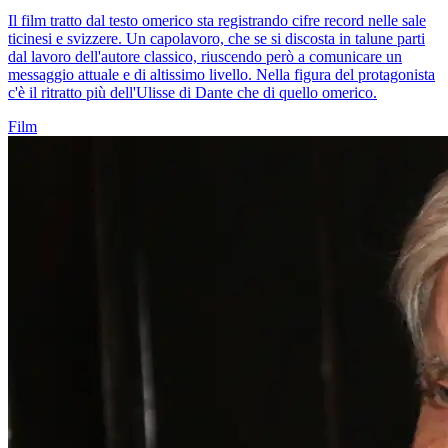
Il film tratto dal testo omerico sta registrando cifre record nelle sale
ticinesi e svizzere. Un capolavoro, che se si discosta in talune parti
dal lavoro dell'autore classico, riuscendo però a comunicare un
messaggio attuale e di altissimo livello. Nella figura del protagonista
c'è il ritratto più dell'Ulisse di Dante che di quello omerico.
Film