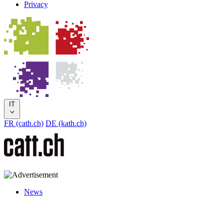
Privacy
IT
FR (cath.ch)
DE (kath.ch)
News