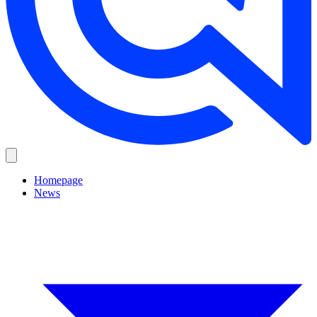
Homepage
News