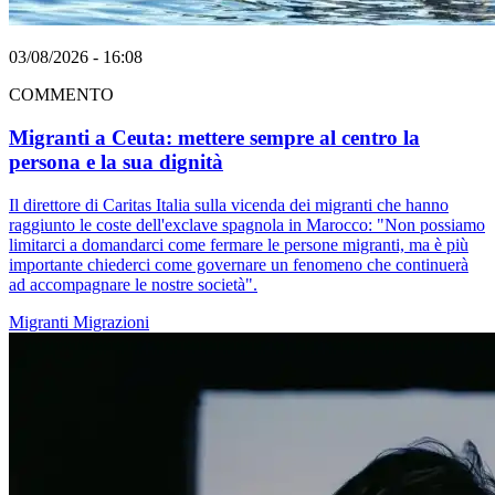
03/08/2026 - 16:08
COMMENTO
Migranti a Ceuta: mettere sempre al centro la
persona e la sua dignità
Il direttore di Caritas Italia sulla vicenda dei migranti che hanno
raggiunto le coste dell'exclave spagnola in Marocco: "Non possiamo
limitarci a domandarci come fermare le persone migranti, ma è più
importante chiederci come governare un fenomeno che continuerà
ad accompagnare le nostre società".
Migranti
Migrazioni