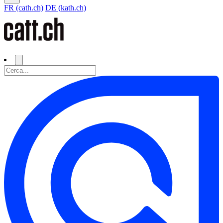
FR (cath.ch)
DE (kath.ch)