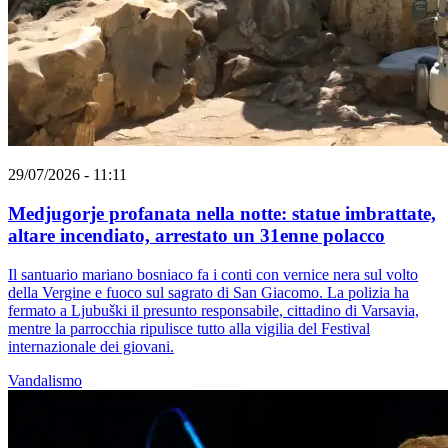
29/07/2026 - 11:11
Medjugorje profanata nella notte: statue imbrattate,
altare incendiato, arrestato un 31enne polacco
Il santuario mariano bosniaco fa i conti con vernice nera sul volto
della Vergine e fuoco sul sagrato di San Giacomo. La polizia ha
fermato a Ljubuški il presunto responsabile, cittadino di Varsavia,
mentre la parrocchia ripulisce tutto alla vigilia del Festival
internazionale dei giovani.
Vandalismo