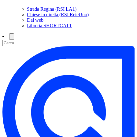
Strada Regina (RSI LA1)
Chiese in diretta (RSI ReteUno)
Dal web
Libreria SHORTCATT