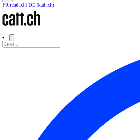
FR (cath.ch)
DE (kath.ch)