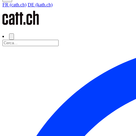
FR (cath.ch)
DE (kath.ch)