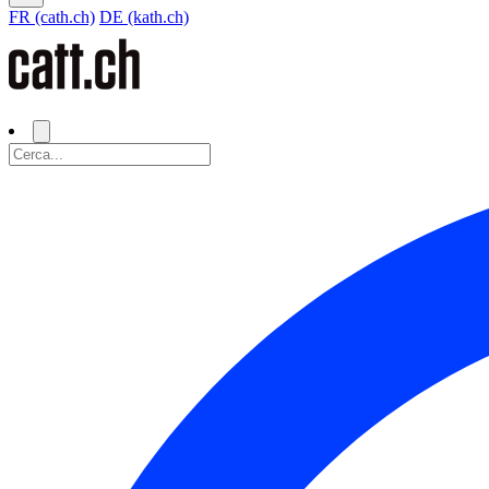
FR (cath.ch)
DE (kath.ch)