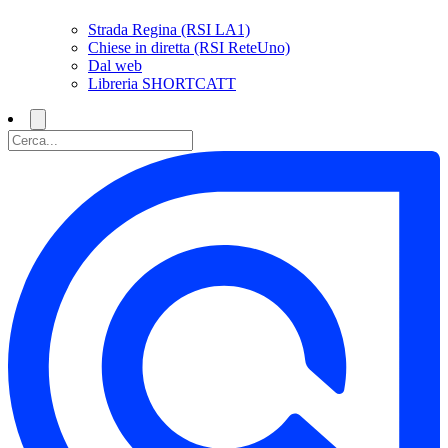
Strada Regina (RSI LA1)
Chiese in diretta (RSI ReteUno)
Dal web
Libreria SHORTCATT