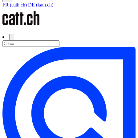
FR (cath.ch)
DE (kath.ch)