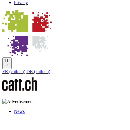
Privacy
IT
FR (cath.ch)
DE (kath.ch)
News