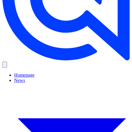
Homepage
News