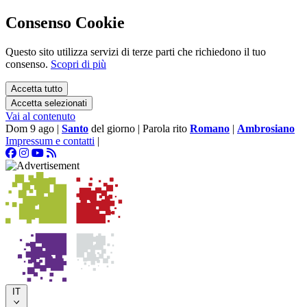
Consenso Cookie
Questo sito utilizza servizi di terze parti che richiedono il tuo
consenso.
Scopri di più
Accetta tutto
Accetta selezionati
Vai al contenuto
Dom 9 ago
|
Santo
del giorno
|
Parola rito
Romano
|
Ambrosiano
Impressum e contatti
|
IT