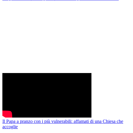
Il Papa a pranzo con i più vulnerabili: affamati di una Chiesa che
accoglie