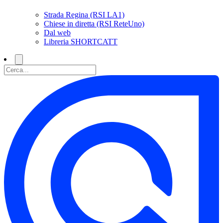
Strada Regina (RSI LA1)
Chiese in diretta (RSI ReteUno)
Dal web
Libreria SHORTCATT