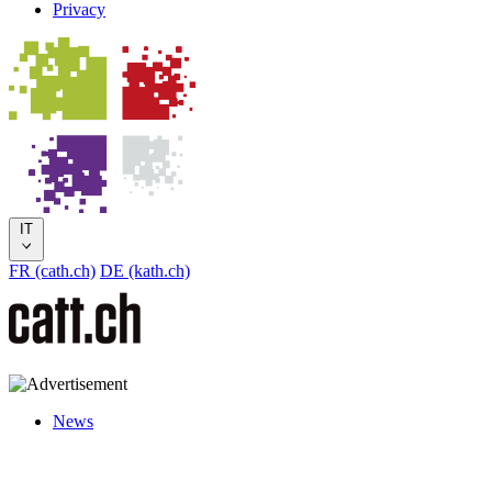
Privacy
IT
FR (cath.ch)
DE (kath.ch)
News