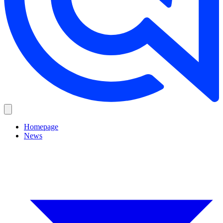
Homepage
News