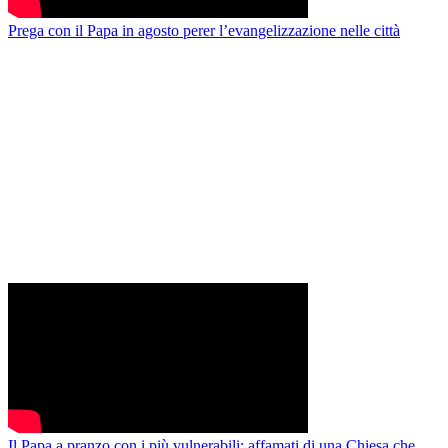
Prega con il Papa in agosto perer l’evangelizzazione nelle città
Il Papa a pranzo con i più vulnerabili: affamati di una Chiesa che