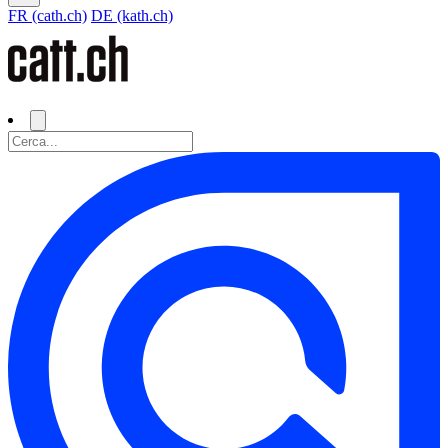
FR (cath.ch)
DE (kath.ch)