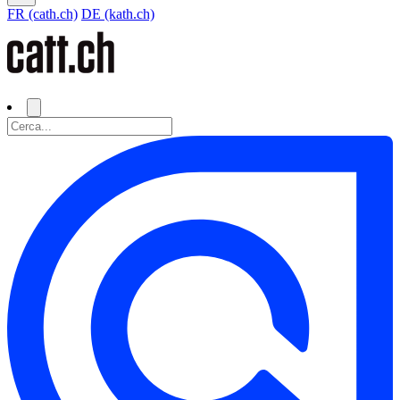
FR (cath.ch)
DE (kath.ch)