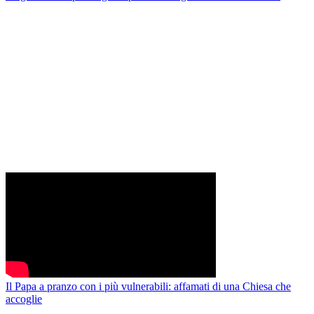
Il Papa a pranzo con i più vulnerabili: affamati di una Chiesa che
accoglie