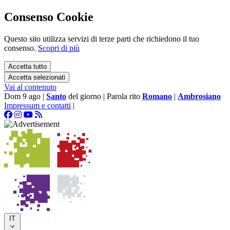
Consenso Cookie
Questo sito utilizza servizi di terze parti che richiedono il tuo
consenso.
Scopri di più
Accetta tutto
Accetta selezionati
Vai al contenuto
Dom 9 ago
|
Santo
del giorno
|
Parola rito
Romano
|
Ambrosiano
Impressum e contatti
|
IT