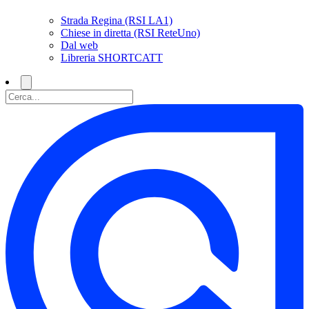
Strada Regina (RSI LA1)
Chiese in diretta (RSI ReteUno)
Dal web
Libreria SHORTCATT