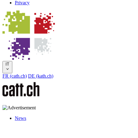
Privacy
IT
FR (cath.ch)
DE (kath.ch)
News