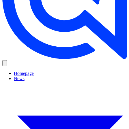
Homepage
News