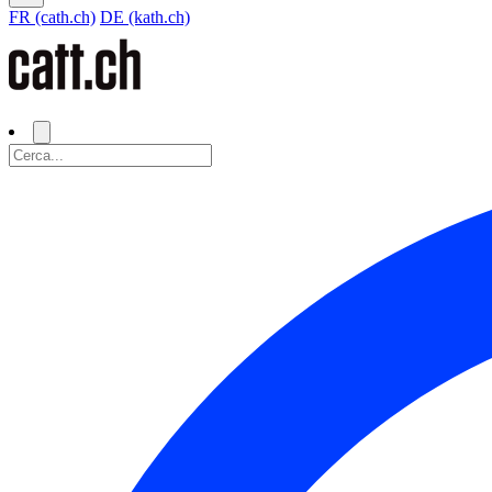
FR (cath.ch)
DE (kath.ch)