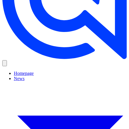
Homepage
News