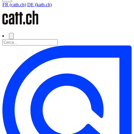
FR (cath.ch)
DE (kath.ch)