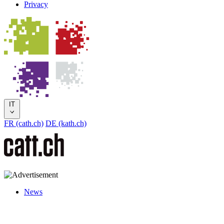
Privacy
IT
FR (cath.ch)
DE (kath.ch)
News