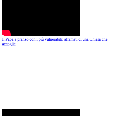
Il Papa a pranzo con i più vulnerabili: affamati di una Chiesa che
accoglie