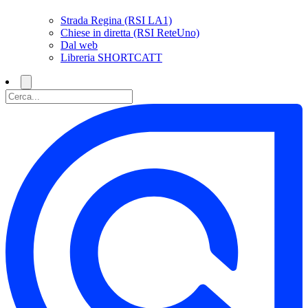
Strada Regina (RSI LA1)
Chiese in diretta (RSI ReteUno)
Dal web
Libreria SHORTCATT