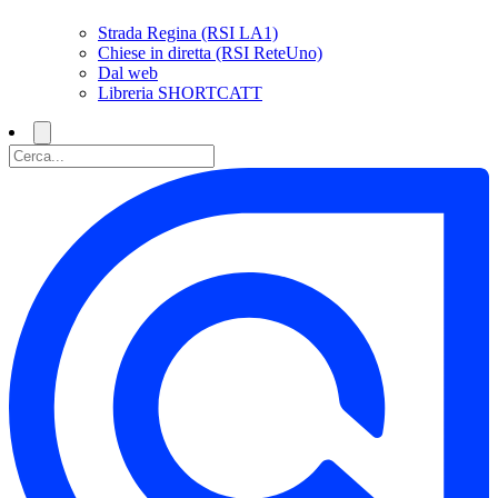
Strada Regina (RSI LA1)
Chiese in diretta (RSI ReteUno)
Dal web
Libreria SHORTCATT