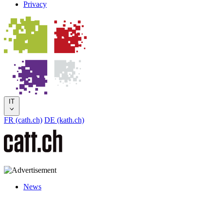
Privacy
IT
FR (cath.ch)
DE (kath.ch)
News