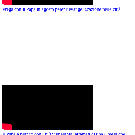
Prega con il Papa in agosto perer l’evangelizzazione nelle città
Il Papa a pranzo con i più vulnerabili: affamati di una Chiesa che