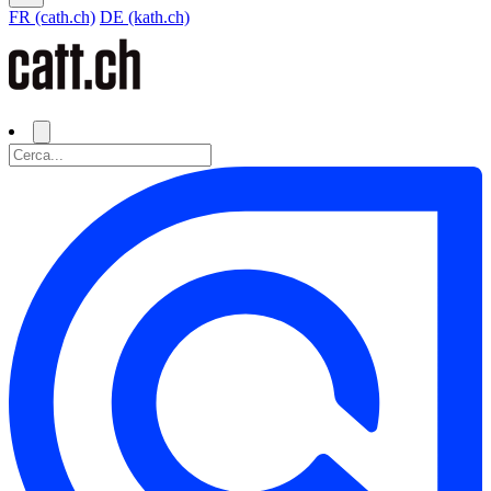
FR (cath.ch)
DE (kath.ch)