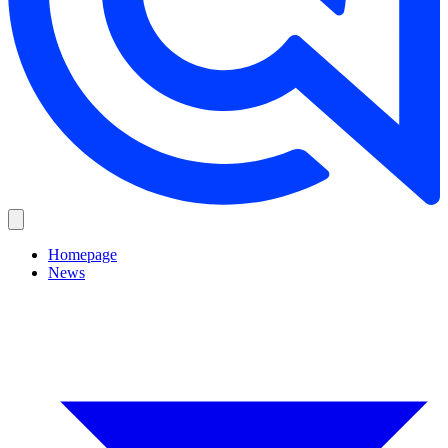
Homepage
News