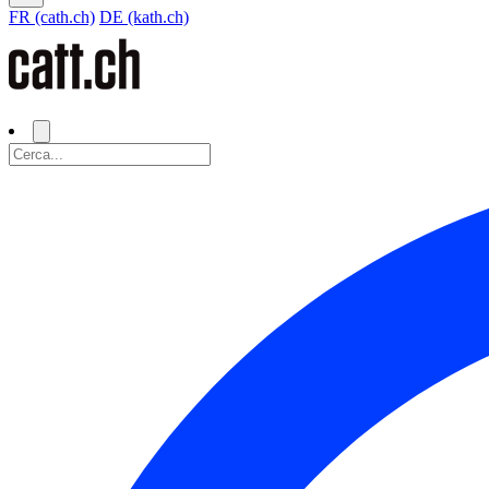
FR (cath.ch)
DE (kath.ch)