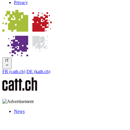
Privacy
IT
FR (cath.ch)
DE (kath.ch)
News