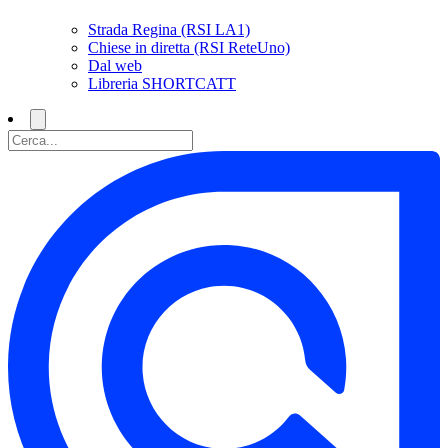
Strada Regina (RSI LA1)
Chiese in diretta (RSI ReteUno)
Dal web
Libreria SHORTCATT