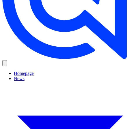
Homepage
News