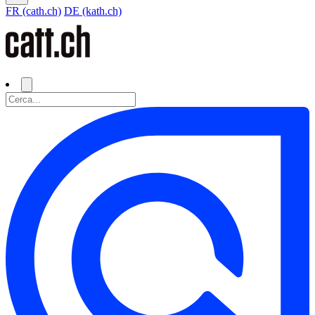
FR (cath.ch)
DE (kath.ch)