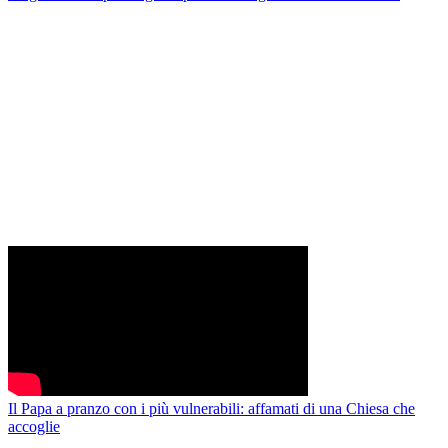
Il Papa a pranzo con i più vulnerabili: affamati di una Chiesa che
accoglie