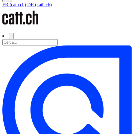
FR (cath.ch)
DE (kath.ch)