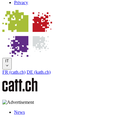
Privacy
IT
FR (cath.ch)
DE (kath.ch)
News