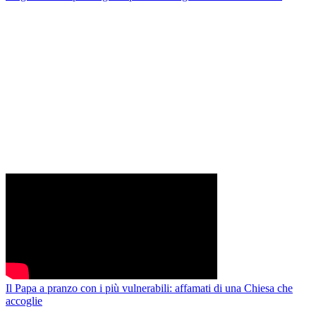
Il Papa a pranzo con i più vulnerabili: affamati di una Chiesa che
accoglie