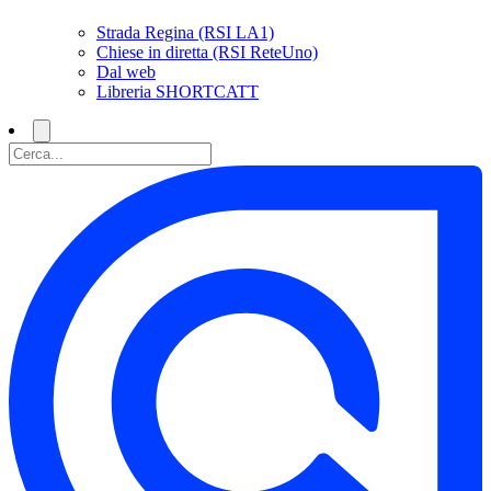
Strada Regina (RSI LA1)
Chiese in diretta (RSI ReteUno)
Dal web
Libreria SHORTCATT