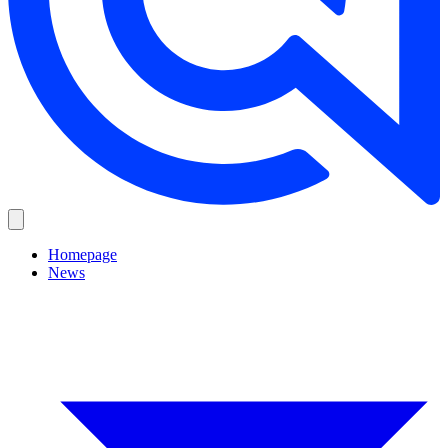
Homepage
News