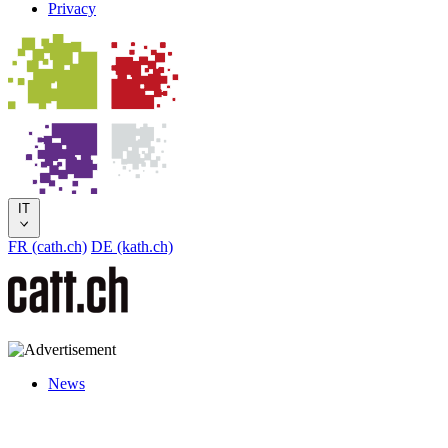
Privacy
IT
FR (cath.ch)
DE (kath.ch)
News