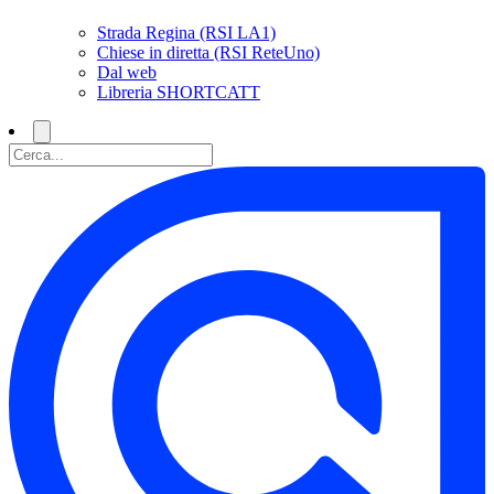
Strada Regina (RSI LA1)
Chiese in diretta (RSI ReteUno)
Dal web
Libreria SHORTCATT