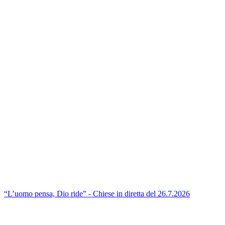
“L’uomo pensa, Dio ride” - Chiese in diretta del 26.7.2026