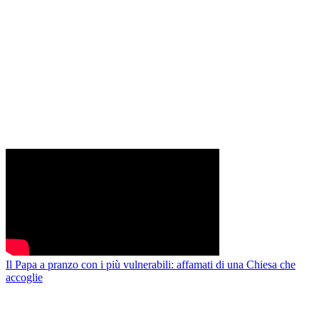
Il Papa a pranzo con i più vulnerabili: affamati di una Chiesa che
accoglie