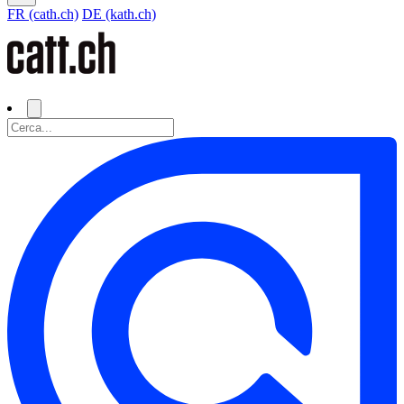
FR (cath.ch)
DE (kath.ch)