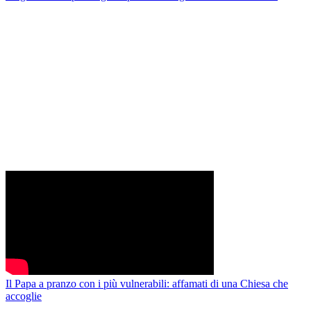
Il Papa a pranzo con i più vulnerabili: affamati di una Chiesa che
accoglie