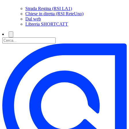
Strada Regina (RSI LA1)
Chiese in diretta (RSI ReteUno)
Dal web
Libreria SHORTCATT