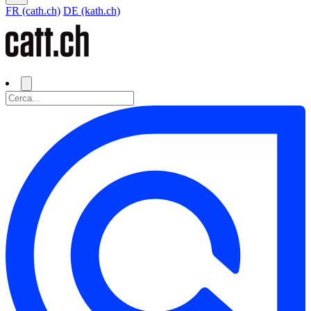
FR (cath.ch)
DE (kath.ch)