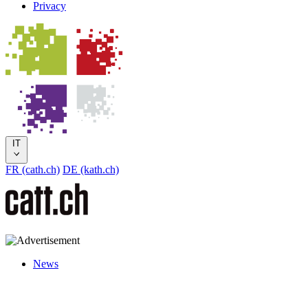
Privacy
IT
FR (cath.ch)
DE (kath.ch)
News