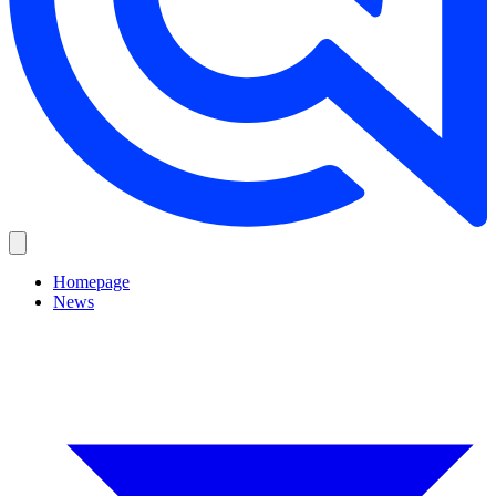
Homepage
News